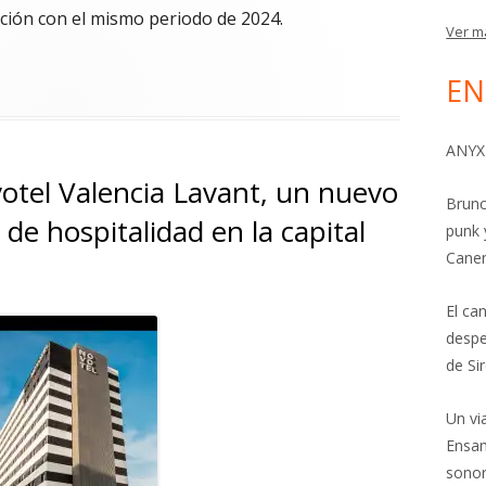
ción con el mismo periodo de 2024.
Ver m
an la llama del turismo en Valencia, según Kiwi.com"
EN
ANYX
otel Valencia Lavant, un nuevo
Brunc
 de hospitalidad en la capital
punk 
Cane
El ca
Abrir
despe
en
de Si
una
Un vi
ventana
Ensam
nueva
sonor