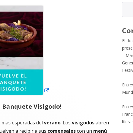
Abrir
en
una
Co
ventana
El do
nueva
prese
– Mar
Gener
Festi
Entre
Mund
l Banquete Visigodo!
Entrev
Franc
litera
es más esperadas del
verano
. Los
visigodos
abren
uelven a recibir a sus
comensales
con un
menú