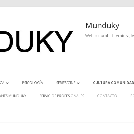
Munduky
Web cultural – Literatura, 
ICA
PSICOLOGÍA
SERIES/CINE
CULTURA COMUNIDAD
ICIAS MUSICALES
SERIES
ONES MUNDUKY
SERVICIOS PROFESIONALES
CONTACTO
P
EO ENTREVISTAS
CINE
REVISTAS MUSICALES
S