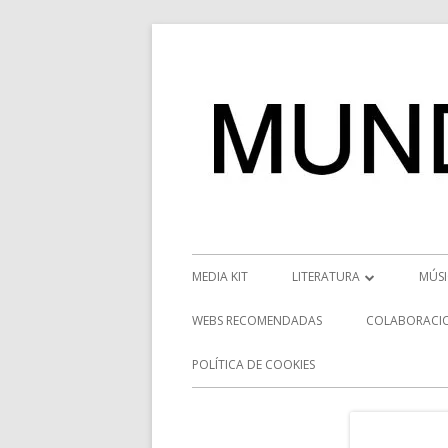
Saltar
al
contenido
Menú
MEDIA KIT
LITERATURA
MÚS
principal
RESEÑAS
NOT
WEBS RECOMENDADAS
COLABORACI
NOVEDADES
VÍD
POLÍTICA DE COOKIES
ENTREVISTAS LITERARIAS
ENT
DESCUBRIENDO ESCRITORE