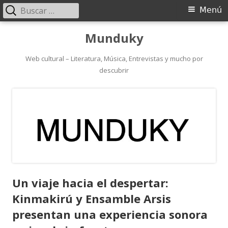
Buscar:
Menú
Menú
principal
Saltar
Munduky
al
contenido
Web cultural – Literatura, Música, Entrevistas y mucho por
descubrir
Un viaje hacia el despertar:
Kinmakirú y Ensamble Arsis
presentan una experiencia sonora