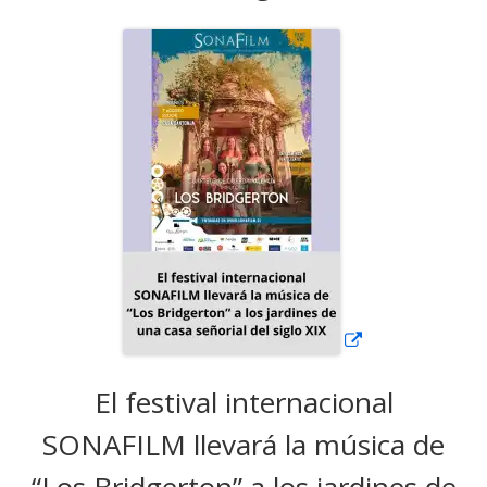
Abrir
en
una
ventana
nueva
El festival internacional
SONAFILM llevará la música de
“Los Bridgerton” a los jardines de