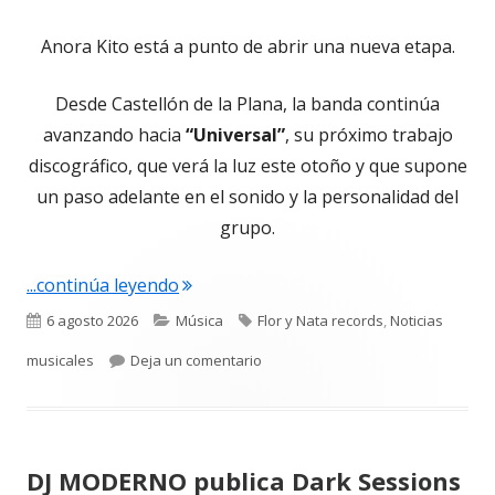
Anora Kito está a punto de abrir una nueva etapa.
Desde Castellón de la Plana, la banda continúa
avanzando hacia
“Universal”
, su próximo trabajo
discográfico, que verá la luz este otoño y que supone
un paso adelante en el sonido y la personalidad del
grupo.
"Anora Kito: El viaje hacia “Universal
...continúa leyendo
Publicado
Categorías
Etiquetas
6 agosto 2026
Música
Flor y Nata records
,
Noticias
el
para Anora Kito: El viaje hacia “U
musicales
Deja un comentario
DJ MODERNO publica Dark Sessions