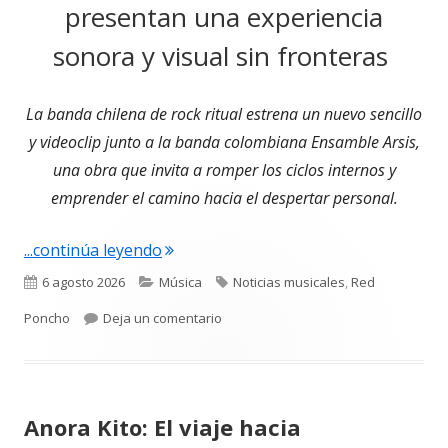
presentan una experiencia
sonora y visual sin fronteras
La banda chilena de rock ritual estrena un nuevo sencillo
y videoclip junto a la banda colombiana Ensamble Arsis,
una obra que invita a romper los ciclos internos y
emprender el camino hacia el despertar personal.
"Un viaje hacia el despertar: Kinmakir
...continúa leyendo
Publicado
Categorías
Etiquetas
6 agosto 2026
Música
Noticias musicales
,
Red
el
para Un viaje hacia el despertar: Ki
Poncho
Deja un comentario
Anora Kito: El viaje hacia