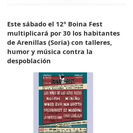
Este sábado el 12º Boina Fest
multiplicará por 30 los habitantes
de Arenillas (Soria) con talleres,
humor y música contra la
despoblación
Abrir
en
una
ventana
nueva