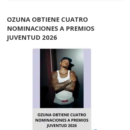
OZUNA OBTIENE CUATRO
NOMINACIONES A PREMIOS
JUVENTUD 2026
Abrir
en
una
ventana
nueva