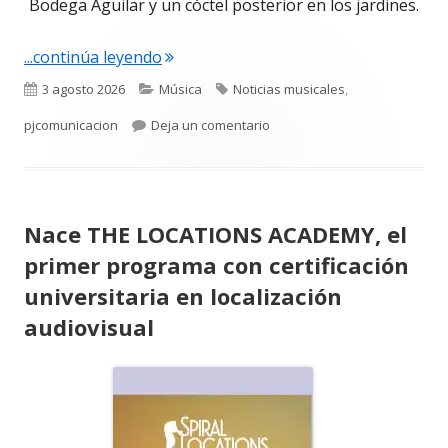
Bodega Aguilar y un cóctel posterior en los jardines.
"El festival internacional SONAFILM lle
...continúa leyendo
Publicado
Categorías
Etiquetas
3 agosto 2026
Música
Noticias musicales
,
el
para El festival internacional
pjcomunicacion
Deja un comentario
Nace THE LOCATIONS ACADEMY, el
primer programa con certificación
universitaria en localización
audiovisual
Abrir
en
una