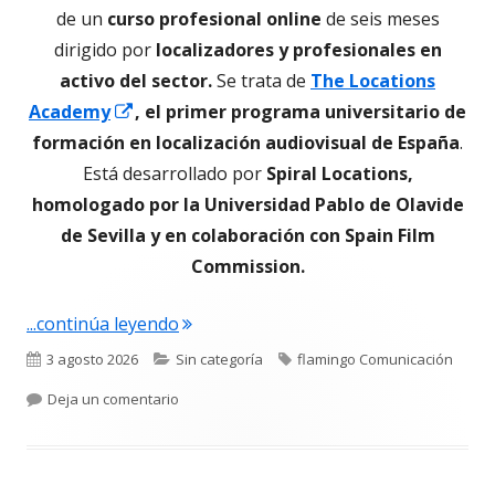
de un
curso profesional online
de seis meses
dirigido por
localizadores y profesionales en
activo del sector.
Se trata de
The Locations
Abrir
Academy
, el primer programa universitario de
en
formación en localización audiovisual de España
.
una
Está desarrollado por
Spiral Locations,
ventana
homologado por la Universidad Pablo de Olavide
nueva
de Sevilla y en colaboración con Spain Film
Commission.
"Nace THE LOCATIONS ACADEMY, el prim
...continúa leyendo
Publicado
Categorías
Etiquetas
3 agosto 2026
Sin categoría
flamingo Comunicación
el
para Nace THE LOCATIONS ACADEMY, el primer pr
Deja un comentario