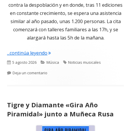
ventana
contra la despoblación y en donde, tras 11 ediciones
nueva
en constante crecimiento, se espera una asistencia
similar al año pasado, unas 1.200 personas. La cita
comenzará con talleres familiares a las 17h, y se
alargará hasta las 5h de la mañana.
"Este sábado el 12º Boina Fest multipli
...continúa leyendo
Publicado
Categorías
Etiquetas
5 agosto 2026
Música
Noticias musicales
el
para Este sábado el 12º Boina Fest multiplicará 
Deja un comentario
Tigre y Diamante «Gira Año
Piramidal» junto a Muñeca Rusa