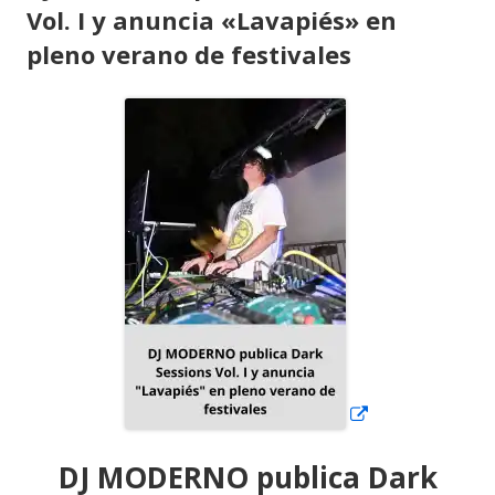
Vol. I y anuncia «Lavapiés» en
pleno verano de festivales
Abrir
en
una
ventana
nueva
DJ MODERNO publica Dark