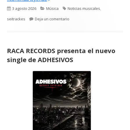
Publicado
Categorías
Etiquetas
3 agosto 2026
Música
Noticias musicales
,
el
para SILVESTRE DANGOND Y ELEN
seitrackes
Deja un comentario
RACA RECORDS presenta el nuevo
single de ADHESIVOS
Abrir
en
una
ventana
nueva