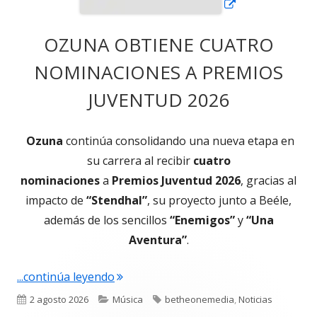
OZUNA OBTIENE CUATRO
NOMINACIONES A PREMIOS
JUVENTUD 2026
Ozuna
continúa consolidando una nueva etapa en
su carrera al recibir
cuatro
nominaciones
a
Premios Juventud 2026
, gracias al
impacto de
“Stendhal”
, su proyecto junto a Beéle,
además de los sencillos
“Enemigos”
y
“Una
Aventura”
.
"OZUNA OBTIENE CUATRO NOMINACI
...continúa leyendo
Publicado
Categorías
Etiquetas
2 agosto 2026
Música
betheonemedia
,
Noticias