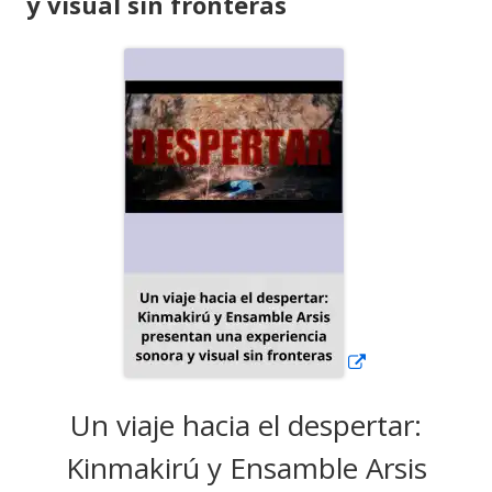
y visual sin fronteras
Abrir
en
una
ventana
nueva
Un viaje hacia el despertar:
Kinmakirú y Ensamble Arsis