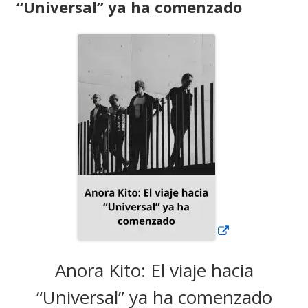
“Universal” ya ha comenzado
Abrir
en
una
ventana
nueva
Anora Kito: El viaje hacia
“Universal” ya ha comenzado