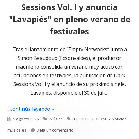
Sessions Vol. I y anuncia
"Lavapiés" en pleno verano de
festivales
Tras el lanzamiento de “Empty Networks” junto a
Simon Beaudoux (Exsonvaldes), el productor
madrileño consolida un verano muy activo con
actuaciones en festivales, la publicación de Dark
Sessions Vol. I y el anuncio de su próximo single,
Lavapiés, disponible el 30 de julio.
"DJ MODERNO publica Dark Sessions Vol
...continúa leyendo
Publicado
Categorías
Etiquetas
5 agosto 2026
Música
FEP PRODUCCIONES
,
Noticias
el
para DJ MODERNO publica Dark Sess
musicales
Deja un comentario