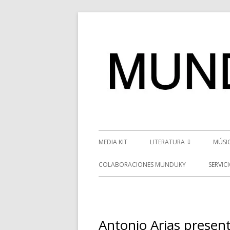
Saltar
al
contenido
Menú
MEDIA KIT
LITERATURA
MÚSI
principal
RESEÑAS
NOT
COLABORACIONES MUNDUKY
SERVIC
NOVEDADES
VÍD
ENTREVISTAS LITERARIAS
ENT
Antonio Arias present
DESCUBRIENDO ESCRITORE