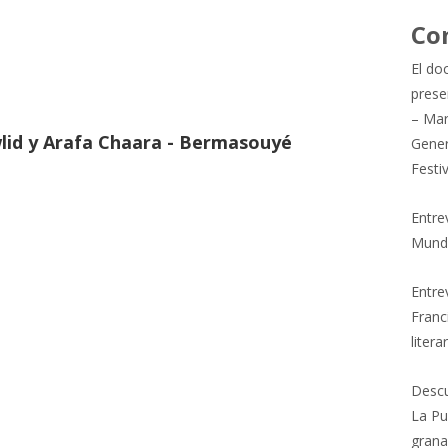
Co
El do
prese
– Mar
lid y Arafa Chaara - Bermasouyé
Gener
Festi
Entre
Mund
Entrev
Franc
litera
Descu
La Pu
grana