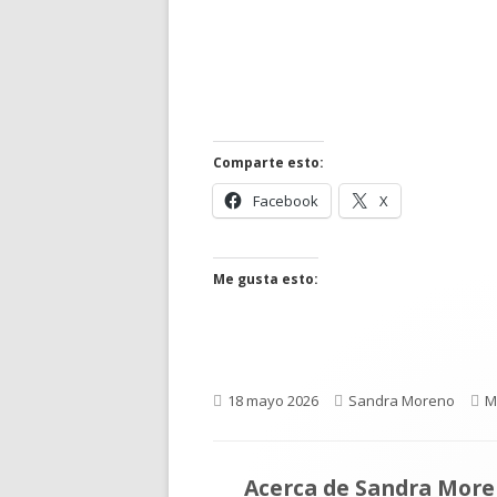
Comparte esto:
Abrir
Abrir
Facebook
X
en
en
una
una
ventana
ventana
Me gusta esto:
nueva
nueva
Publicado
Autor
C
18 mayo 2026
Sandra Moreno
M
el
Acerca de
Sandra More