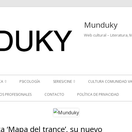
Munduky
Web cultural – Literatura, 
CA
PSICOLOGÍA
SERIES/CINE
CULTURA COMUNIDAD VA
ICIAS MUSICALES
SERIES
IOS PROFESIONALES
CONTACTO
POLÍTICA DE PRIVACIDAD
EO ENTREVISTAS
CINE
REVISTAS MUSICALES
a ‘Mapa del trance’, su nuevo
Ba
S