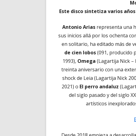
Mo
Este disco sintetiza varios año
Antonio Arias
representa una hi
sus inicios allá por los ochenta c
en solitario, ha editado más de ve
de cien lobos
(091, producido 
1993),
Omega
(Lagartija Nick 
treinta aniversario con una ext
shock de Leia (Lagartija Nick 200
2021) o
El perro andaluz
(Lagart
del siglo pasado y del siglo 
artísticos inexplorad
Desde 2018 empieza a desarrolla