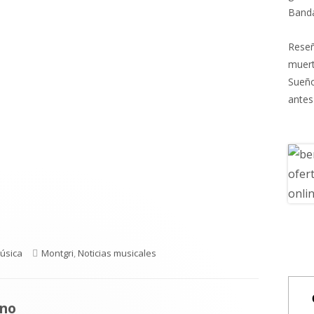
Banda
Reseñ
muert
Sueñ
antes
ategorías
Etiquetas
úsica
Montgri
,
Noticias musicales
no