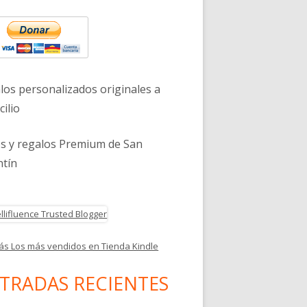
eral
 en solitario
ncipal
los personalizados originales a
ilio
es y regalos Premium de San
ntín
ás Los más vendidos en Tienda Kindle
TRADAS RECIENTES