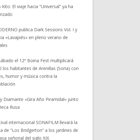
 Kito: El viaje hacia “Universal” ya ha
nzado
DERNO publica Dark Sessions Vol. I y
ia «Lavapiés» en pleno verano de
ales
sábado el 12º Boina Fest multiplicará
0 los habitantes de Arenillas (Soria) con
res, humor y música contra la
blación
 y Diamante «Gira Año Piramidal» junto
ñeca Rusa
stival internacional SONAFILM llevará la
a de “Los Bridgerton” a los jardines de
asa señorial del siglo XIX