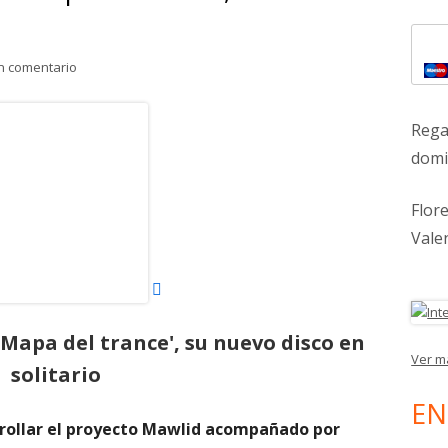
lat
para Antonio Arias presenta ‘Mapa del trance’, su nuevo disco
n comentario
pri
Abrir
Rega
en
domic
una
ventana
Flor
nueva
Vale
Mapa del trance', su nuevo disco en
Ver m
solitario
EN
rollar el proyecto Mawlid acompañado por