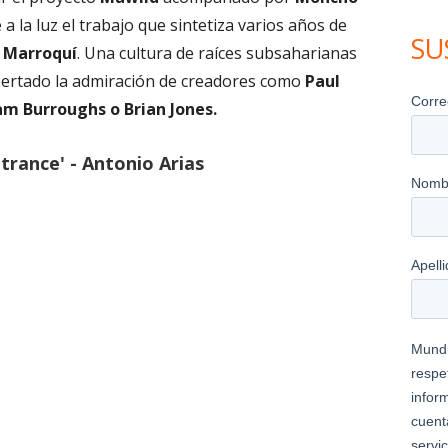
una
 a la luz el trabajo que sintetiza varios años de
ventana
SU
 Marroquí
. Una cultura de raíces subsaharianas
nueva
pertado la admiración de creadores como
Paul
am Burroughs o Brian Jones.
trance' - Antonio Arias