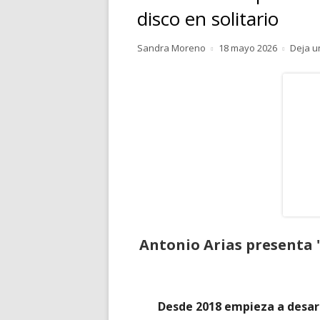
disco en solitario
RELATOS
Autor
Publicado
Sandra Moreno
18 mayo 2026
Deja u
POESÍA
el
PENSAMIENTOS
Antonio Arias presenta '
Desde 2018 empieza a desar