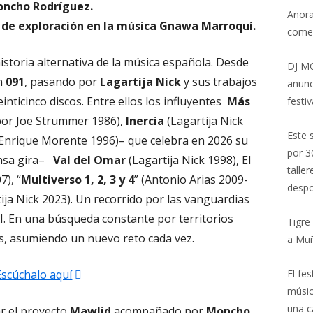
ncho Rodríguez.
Anora
s de exploración en la música Gnawa Marroquí.
come
storia alternativa de la música española. Desde
DJ MO
on
091
, pasando por
Lagartija Nick
y sus trabajos
anunc
inticinco discos. Entre ellos los influyentes
Más
festiv
por Joe Strummer 1986),
Inercia
(Lagartija Nick
Este 
– Enrique Morente 1996)– que celebra en 2026 su
por 3
ensa gira–
Val del Omar
(Lagartija Nick 1998), El
talle
7), “
Multiverso 1, 2, 3 y 4
” (Antonio Arias 2009-
despo
ija Nick 2023). Un recorrido por las vanguardias
XXI. En una búsqueda constante por territorios
Tigre
os, asumiendo un nuevo reto cada vez.
a Mu
Abrir
Escúchalo aquí
El fe
músic
en
una c
r el proyecto
Mawlid
acompañado por
Moncho