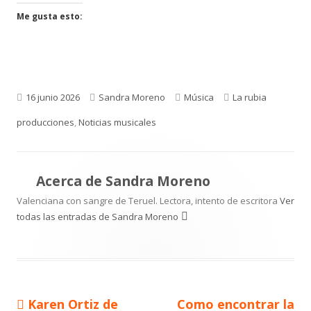
Me gusta esto:
Publicado
Autor
Categorías
Etiquetas
16 junio 2026
Sandra Moreno
Música
La rubia
el
producciones
,
Noticias musicales
Acerca de
Sandra Moreno
Valenciana con sangre de Teruel. Lectora, intento de escritora
Ver
todas las entradas de Sandra Moreno
Artículo
Artículo
Karen Ortiz de
Como encontrar la
Navegación