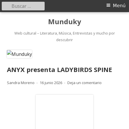
Buscar:
Menú
Menú
principal
Saltar
Munduky
al
contenido
Web cultural – Literatura, Música, Entrevistas y mucho por
descubrir
ANYX presenta LADYBIRDS SPINE
Autor
Publicado
para ANYX pres
Sandra Moreno
16 junio 2026
Deja un comentario
el