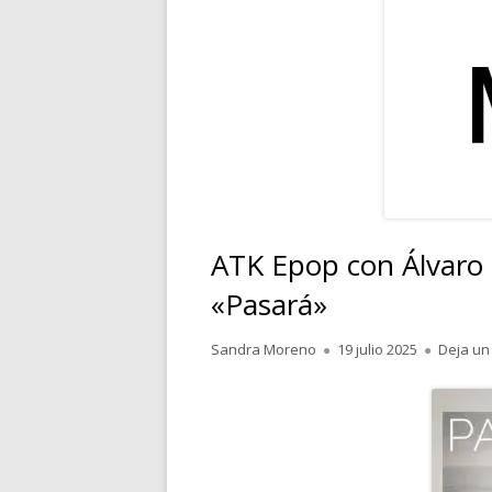
RELATOS
POESÍA
PENSAMIENTOS
ATK Epop con Álvaro 
«Pasará»
Autor
Publicado
Sandra Moreno
19 julio 2025
Deja un
el