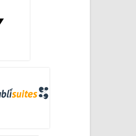
rra
eral
»
ncipal