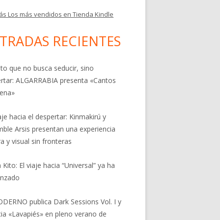
ás Los más vendidos en Tienda Kindle
TRADAS RECIENTES
nto que no busca seducir, sino
rtar: ALGARRABIA presenta «Cantos
rena»
aje hacia el despertar: Kinmakirú y
ble Arsis presentan una experiencia
a y visual sin fronteras
 Kito: El viaje hacia “Universal” ya ha
nzado
DERNO publica Dark Sessions Vol. I y
ia «Lavapiés» en pleno verano de