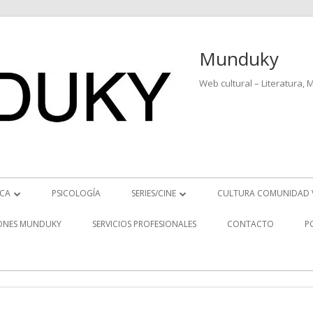
Munduky
Web cultural – Literatura, 
ICA
PSICOLOGÍA
SERIES/CINE
CULTURA COMUNIDAD 
ICIAS MUSICALES
SERIES
ONES MUNDUKY
SERVICIOS PROFESIONALES
CONTACTO
P
EO ENTREVISTAS
CINE
REVISTAS MUSICALES
S