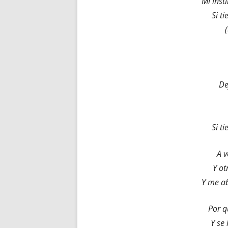
Mi inst
Si t
De
Si t
A v
Y ot
Y me a
Por q
Y se