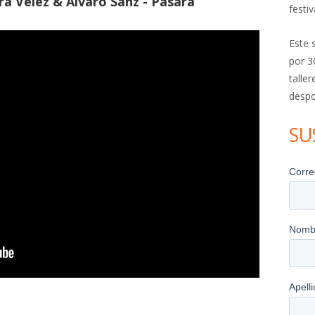
a Vélez & Álvaro Sanz - Pasará
festiv
Este 
por 3
talle
despo
SU