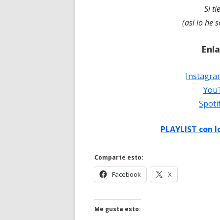
Si t
(así lo he 
Enl
Instagra
You
Spoti
PLAYLIST con l
Comparte esto:
Abrir
Abrir
Facebook
X
en
en
una
una
ventana
ventana
Me gusta esto:
nueva
nueva