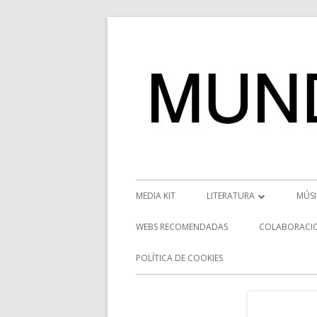
Saltar
al
contenido
Menú
MEDIA KIT
LITERATURA
MÚS
principal
RESEÑAS
NOT
WEBS RECOMENDADAS
COLABORACI
NOVEDADES
VÍD
POLÍTICA DE COOKIES
ENTREVISTAS LITERARIAS
ENT
DESCUBRIENDO ESCRITORE