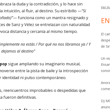
braza la duda y la contradicción, y lo hace sin
Ver m
intuición, al fluir, al destino. Su estribillo —
“Si
soñado)”
— funciona como un mantra resignado y
EN
oces de Sanz y Vélez se entrelazan con naturalidad
voca distancia y cercanía al mismo tiempo.
El ca
despe
simplemente no estás / Por qué no nos libramos ya / Y
de Si
o dejamos al destino”
Un vi
Epop
sigue ampliando su imaginario musical,
Ensam
verse entre la pista de baile y la introspección
sonor
r identidad ni pulso contemporáneo.
Anora
come
es, reencuentros improbables o despedidas que
a fueron definitivas.
DJ MO
anunc