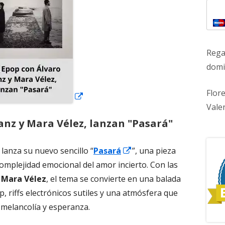
ventana
nueva
Rega
domic
Flor
Vale
anz y Mara Vélez, lanzan "Pasará"
Abrir
lanza su nuevo sencillo “
Pasará
”, una pieza
en
omplejidad emocional del amor incierto. Con las
una
y
Mara Vélez
, el tema se convierte en una balada
ventana
 riffs electrónicos sutiles y una atmósfera que
nueva
melancolía y esperanza.