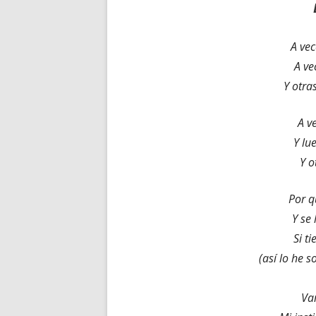
A ve
A ve
Y otra
A v
Y lu
Y o
Por q
Y se
Si t
(así lo he s
Va