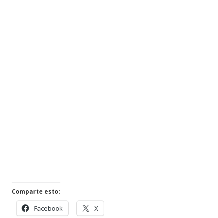
Comparte esto:
Abrir
Abrir
Facebook
X