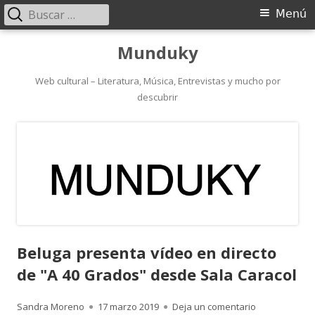
Buscar:
Menú
Menú
principal
Saltar
Munduky
al
contenido
Web cultural – Literatura, Música, Entrevistas y mucho por
descubrir
Beluga presenta vídeo en directo
de "A 40 Grados" desde Sala Caracol
Autor
Publicado
para Beluga p
Sandra Moreno
17 marzo 2019
Deja un comentario