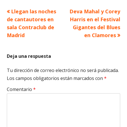
Artículo
Artículo
Llegan las noches
Deva Mahal y Corey
Navegación
anterior
siguiente
de cantautores en
Harris en el Festival
de
sala Contraclub de
Gigantes del Blues
Madrid
en Clamores
entradas
Deja una respuesta
Tu dirección de correo electrónico no será publicada.
Los campos obligatorios están marcados con
*
Comentario
*