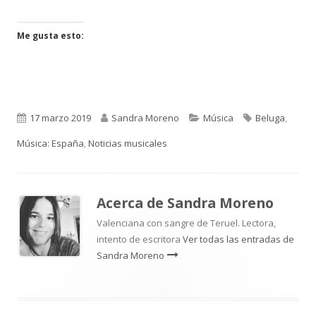
en
en
una
una
ventana
ventana
Me gusta esto:
nueva
nueva
Publicado
Autor
Categorías
Etiquetas
17 marzo 2019
Sandra Moreno
Música
Beluga
,
el
Música: España
,
Noticias musicales
Acerca de
Sandra Moreno
Valenciana con sangre de Teruel. Lectora,
intento de escritora
Ver todas las entradas de
Sandra Moreno