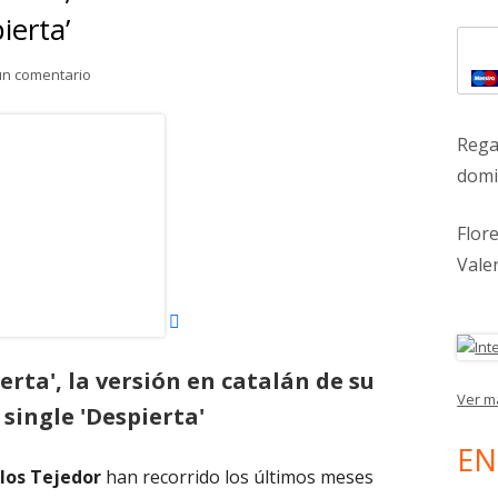
ierta’
lat
para Casa Rusa edita ‘Desperta’, la versión en catalán de su 
un comentario
pri
Abrir
Rega
en
domic
una
ventana
Flor
nueva
Vale
erta', la versión en catalán de su
Ver m
 single 'Despierta'
EN
los Tejedor
han recorrido los últimos meses