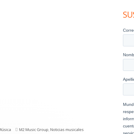
una
SU
ventana
nueva
ategorías
Etiquetas
Música
M2 Music Group
,
Noticias musicales