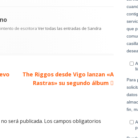
no
 intento de escritora
Ver todas las entradas de Sandra
Artículo
uevo
The Riggos desde Vigo lanzan «A
siguiente
Rastras» su segundo álbum
 no será publicada.
Los campos obligatorios