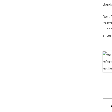
Banda
Reseñ
muert
Sueñ
antes