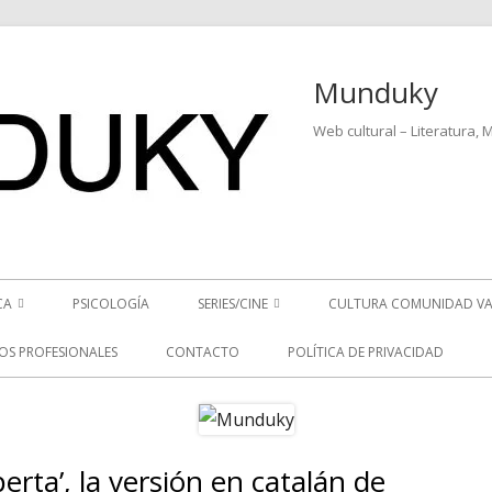
Munduky
Web cultural – Literatura, 
CA
PSICOLOGÍA
SERIES/CINE
CULTURA COMUNIDAD VA
ICIAS MUSICALES
SERIES
IOS PROFESIONALES
CONTACTO
POLÍTICA DE PRIVACIDAD
EO ENTREVISTAS
CINE
REVISTAS MUSICALES
erta’, la versión en catalán de
Ba
S