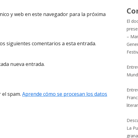
Co
nico y web en este navegador para la próxima
El do
prese
– Mar
los siguientes comentarios a esta entrada.
Gener
Festi
 cada nueva entrada.
Entre
Mund
Entrev
r el spam.
Aprende cómo se procesan los datos
Franc
litera
Descu
La Pu
grana