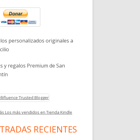
eral
último single ‘Despierta’
ncipal
los personalizados originales a
ilio
es y regalos Premium de San
ntín
ás Los más vendidos en Tienda Kindle
TRADAS RECIENTES