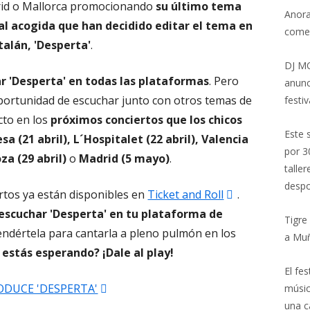
rid o Mallorca promocionando
su último tema
Anora
al acogida que han decidido editar el tema en
come
talán, 'Desperta'
.
DJ MO
r 'Desperta' en todas las plataformas
. Pero
anunc
portunidad de escuchar junto con otros temas de
festiv
cto en los
próximos conciertos que los chicos
Este 
 (21 abril), L´Hospitalet (22 abril), Valencia
por 3
oza (29 abril)
o
Madrid (5 mayo)
.
talle
despo
Abrir
rtos ya están disponibles en
Ticket and Roll
.
en
escuchar 'Desperta' en tu plataforma de
Tigre
una
ndértela para cantarla a pleno pulmón en los
a Mu
ventana
 estás esperando? ¡Dale al play!
nueva
El fe
Abrir
ODUCE 'DESPERTA'
músic
una c
en