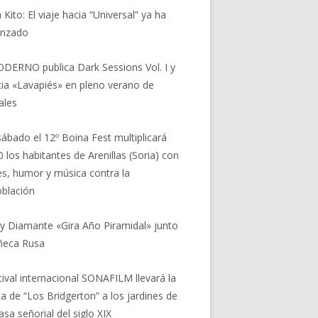
 Kito: El viaje hacia “Universal” ya ha
nzado
DERNO publica Dark Sessions Vol. I y
ia «Lavapiés» en pleno verano de
ales
sábado el 12º Boina Fest multiplicará
0 los habitantes de Arenillas (Soria) con
res, humor y música contra la
blación
 y Diamante «Gira Año Piramidal» junto
ñeca Rusa
stival internacional SONAFILM llevará la
a de “Los Bridgerton” a los jardines de
asa señorial del siglo XIX