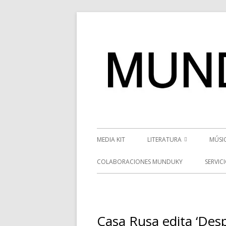
Saltar
al
contenido
Menú
MEDIA KIT
LITERATURA
MÚSI
principal
RESEÑAS
NOT
COLABORACIONES MUNDUKY
SERVIC
NOVEDADES
VÍD
ENTREVISTAS LITERARIAS
ENT
Casa Rusa edita ‘Desp
DESCUBRIENDO ESCRITORE