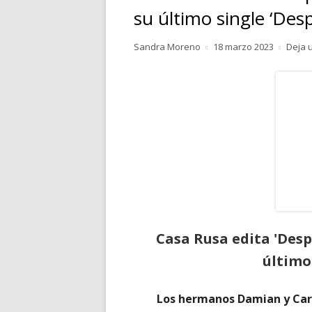
su último single ‘Desp
RELATOS
Autor
Publicado
Sandra Moreno
18 marzo 2023
Deja 
POESÍA
el
PENSAMIENTOS
Casa Rusa edita 'Desp
último
Los hermanos Damian y Car