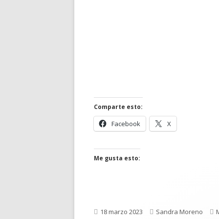
Comparte esto:
Abrir
Abrir
Facebook
X
en
en
una
una
ventana
ventana
Me gusta esto:
nueva
nueva
Publicado
Autor
C
18 marzo 2023
Sandra Moreno