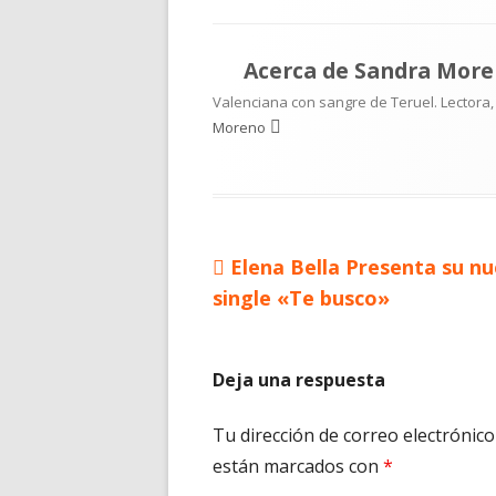
el
Acerca de
Sandra More
Valenciana con sangre de Teruel. Lectora,
Moreno
Artículo
Elena Bella Presenta su n
Navegación
anterior
single «Te busco»
de
entradas
Deja una respuesta
Tu dirección de correo electrónico
están marcados con
*