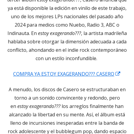
ventana
ya está disponible la edición en vinilo de este trabajo,
nueva
uno de los mejores LPs nacionales del pasado año
2024 para medios como Nuebo, Radio 3, ABC o
Indinauta. En
estoy exagerando???
, la artista madrileña
hablaba sobre otorgar la dimensión adecuada a cada
conflicto, ahondando en el indie rock contemporáneo
con un estilo inconfundible.
Abrir
COMPRA YA ESTOY EXAGERANDO??? CASERO
en
A menudo, los discos de Casero se estructuraban en
una
torno a un sonido convincente y redondo, pero
venta
en
estoy exagerando???
los arreglos finalmente han
nuev
alcanzado la libertad en su mente. Así, el álbum está
lleno de incursiones inesperadas entre la banda de
rock adolescente y el bubblegum pop, dando espacio