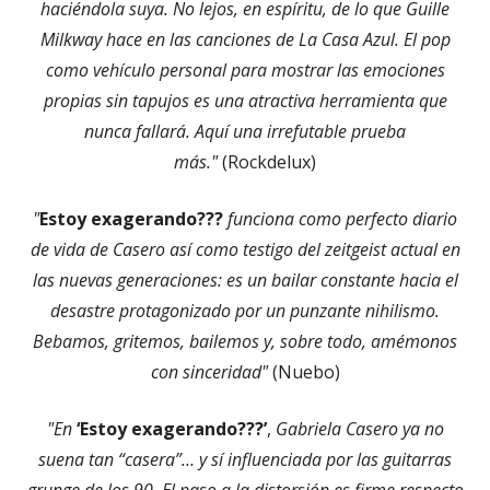
haciéndola suya. No lejos, en espíritu, de lo que Guille
Milkway hace en las canciones de La Casa Azul. El pop
como vehículo personal para mostrar las emociones
propias sin tapujos es una atractiva herramienta que
nunca fallará. Aquí una irrefutable prueba
más."
(Rockdelux)
"
Estoy exagerando???
funciona como perfecto diario
de vida de Casero así como testigo del zeitgeist actual en
las nuevas generaciones: es un bailar constante hacia el
desastre protagonizado por un punzante nihilismo.
Bebamos, gritemos, bailemos y, sobre todo, amémonos
con sinceridad"
(Nuebo)
"En
‘Estoy exagerando???’
,
Gabriela Casero ya no
suena tan “casera”… y sí influenciada por las guitarras
grunge de los 90. El paso a la distorsión es firme respecto