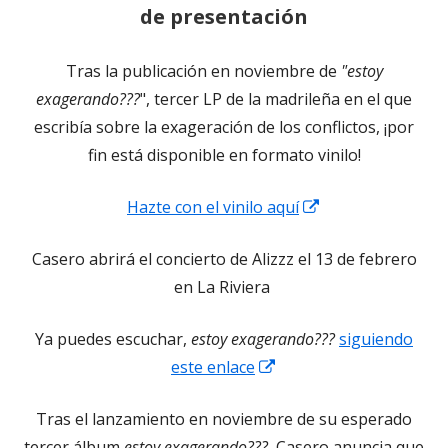
de presentación
Tras la publicación en noviembre de
"estoy
exagerando???
", tercer LP de la madrileña en el que
escribía sobre la exageración de los conflictos, ¡por
fin está disponible en formato vinilo!
Abrir
Hazte con el vinilo aquí
en
Casero abrirá el concierto de Alizzz el 13 de febrero
una
en La Riviera
ventana
nueva
Ya puedes escuchar,
estoy exagerando???
siguiendo
Abrir
este enlace
en
Tras el lanzamiento en noviembre de su esperado
una
tercer álbum
estoy exagerando???
, Casero anuncia que