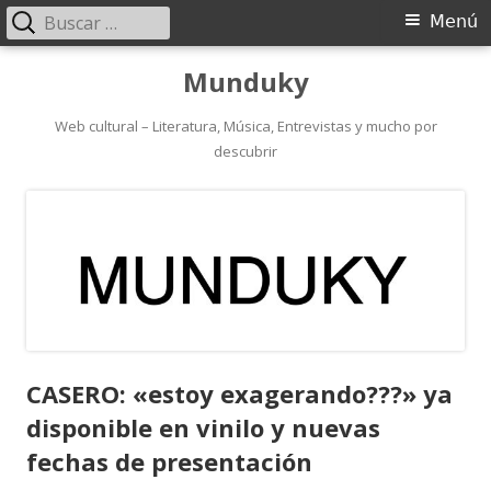
Buscar:
Menú
Menú
principal
Saltar
Munduky
al
contenido
Web cultural – Literatura, Música, Entrevistas y mucho por
descubrir
CASERO: «estoy exagerando???» ya
disponible en vinilo y nuevas
fechas de presentación