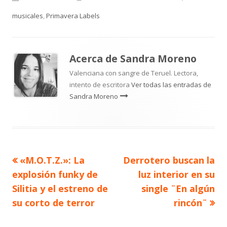
el
musicales
,
Primavera Labels
Acerca de
Sandra Moreno
Valenciana con sangre de Teruel. Lectora,
intento de escritora
Ver todas las entradas de
Sandra Moreno
Artículo
Artículo
«M.O.T.Z.»: La
Derrotero buscan la
Navegación
anterior
siguiente
explosión funky de
luz interior en su
de
Silitia y el estreno de
single ¨En algún
su corto de terror
rincón¨
entradas