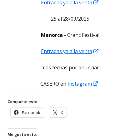
Abrir
Entradas ya a la venta
en
25 al 28/09/2025
una
ventana
Menorca
- Cranc Festival
nueva
Abrir
Entradas ya a la venta
en
más fechas por anunciar
una
ventana
Abrir
CASERO en
Instagram
nueva
en
una
Comparte esto:
ventana
Abrir
Abrir
Facebook
X
nueva
en
en
una
una
ventana
ventana
Me gusta esto: