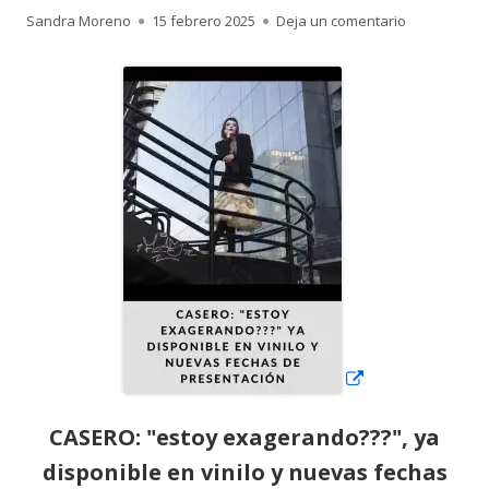
Autor
Publicado
para CASERO:
Sandra Moreno
15 febrero 2025
Deja un comentario
el
Abrir
en
una
ventana
nueva
CASERO: "estoy exagerando???", ya
disponible en vinilo y nuevas fechas