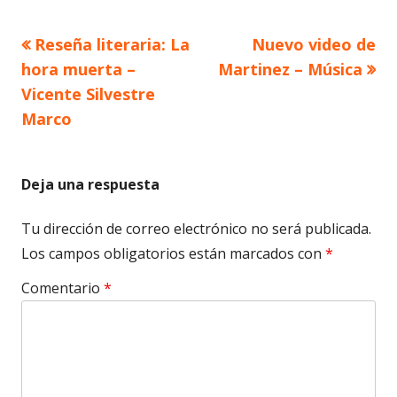
Artículo
Artículo
Reseña literaria: La
Nuevo video de
Navegación
anterior
siguiente
hora muerta –
Martinez – Música
de
Vicente Silvestre
Marco
entradas
Deja una respuesta
Tu dirección de correo electrónico no será publicada.
Los campos obligatorios están marcados con
*
Comentario
*