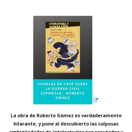
el
Abrir
en
una
ventana
nueva
La obra de Roberto Gómez es verdaderamente
hilarante, y pone al descubierto las culposas
ambigüedades de intelectuales tan reputados y