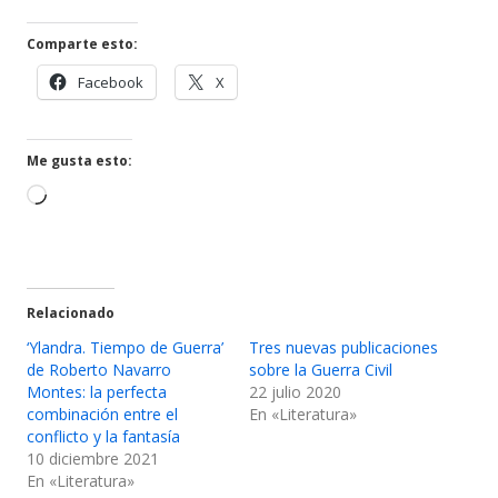
en
una
Comparte esto:
ventana
Abrir
Abrir
Facebook
X
nueva
en
en
una
una
ventana
ventana
Me gusta esto:
nueva
nueva
Cargando...
Relacionado
‘Ylandra. Tiempo de Guerra’
Tres nuevas publicaciones
de Roberto Navarro
sobre la Guerra Civil
Montes: la perfecta
22 julio 2020
combinación entre el
En «Literatura»
conflicto y la fantasía
10 diciembre 2021
En «Literatura»