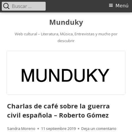
Buscar:
Menú
Menú
principal
Saltar
Munduky
al
contenido
Web cultural – Literatura, Música, Entrevistas y mucho por
descubrir
Charlas de café sobre la guerra
civil española – Roberto Gómez
Autor
Publicado
para Cha
Sandra Moreno
11 septiembre 2019
Deja un comentario