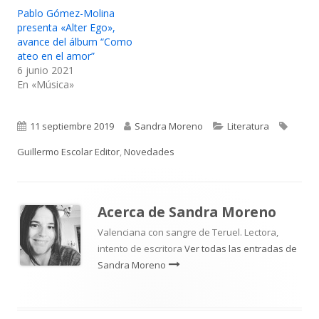
Pablo Gómez-Molina
presenta «Alter Ego»,
avance del álbum “Como
ateo en el amor”
6 junio 2021
En «Música»
Publicado
Autor
Categorías
Etique
11 septiembre 2019
Sandra Moreno
Literatura
el
Guillermo Escolar Editor
,
Novedades
Acerca de
Sandra Moreno
Valenciana con sangre de Teruel. Lectora,
intento de escritora
Ver todas las entradas de
Sandra Moreno