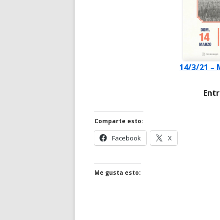
14/3/21 –
Ent
Comparte esto:
Abrir
Abrir
Facebook
X
en
en
una
una
ventana
ventana
Me gusta esto:
nueva
nueva