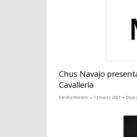
RELATOS
POESÍA
PENSAMIENTOS
Chus Navajo presenta
Cavallería
Autor
Publicado
Sandra Moreno
12 marzo 2021
Deja 
el