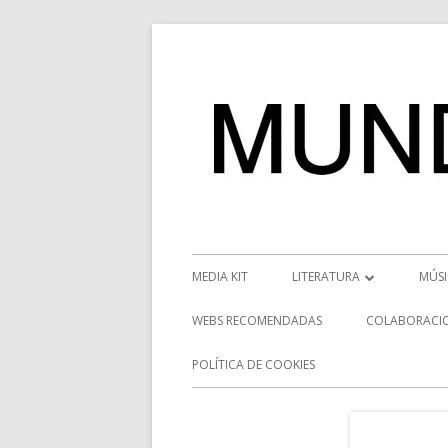
Saltar
al
contenido
Menú
MEDIA KIT
LITERATURA
MÚS
principal
RESEÑAS
NOT
WEBS RECOMENDADAS
COLABORACI
NOVEDADES
VÍD
POLÍTICA DE COOKIES
ENTREVISTAS LITERARIAS
ENT
DESCUBRIENDO ESCRITORE