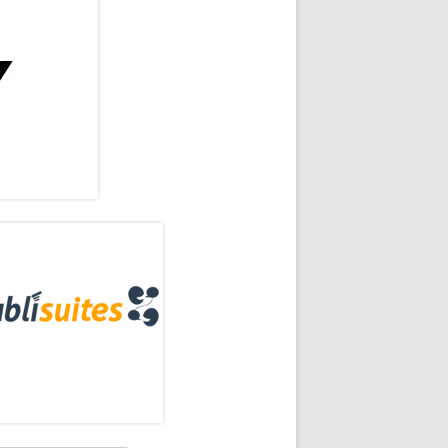
rra
eral
allería
ncipal