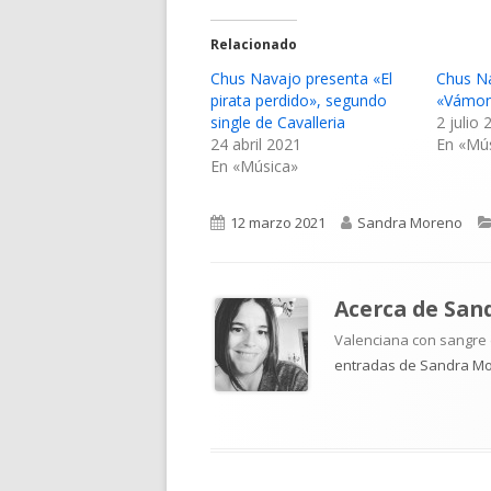
Relacionado
Chus Navajo presenta «El
Chus N
pirata perdido», segundo
«Vámon
single de Cavalleria
2 julio
24 abril 2021
En «Mú
En «Música»
Publicado
Autor
12 marzo 2021
Sandra Moreno
el
Acerca de
San
Valenciana con sangre d
entradas de Sandra M