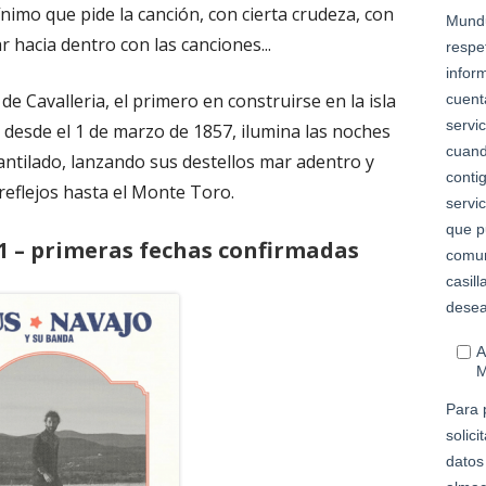
imo que pide la canción, con cierta crudeza, con
r hacia dentro con las canciones...
e Cavalleria, el primero en construirse en la isla
desde el 1 de marzo de 1857, ilumina las noches
antilado, lanzando sus destellos mar adentro y
reflejos hasta el Monte Toro.
1 – primeras fechas confirmadas
Abrir
en
una
ventana
nueva