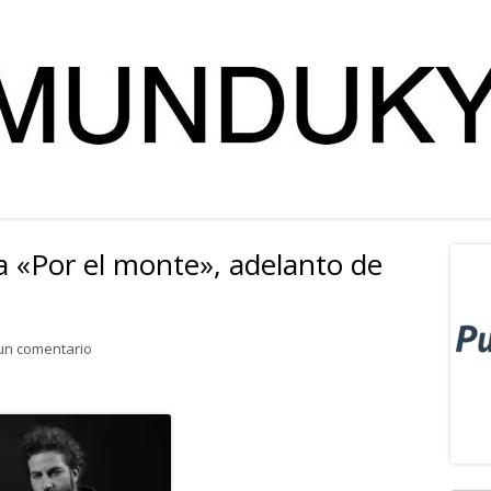
 «Por el monte», adelanto de
Ba
lat
para Chus Navajo presenta «Por el monte», adelanto de Cav
un comentario
pri