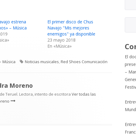
avajo estrena
El primer disco de Chus
os» – Música
Navajo "Mis mejores
 2019
enemigos" ya disponible
sica»
23 mayo 2018
Co
En «Música»
El do
Categorías
Etiquetas
Música
Noticias musicales
,
Red Shoes Comunicación
prese
– Mar
Gener
dra Moreno
Festi
e Teruel. Lectora, intento de escritora
Ver todas las
oreno
Entre
Mund
Entrev
Franc