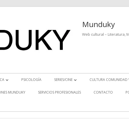
Munduky
Web cultural – Literatura, 
ICA
PSICOLOGÍA
SERIES/CINE
CULTURA COMUNIDAD 
ICIAS MUSICALES
SERIES
ONES MUNDUKY
SERVICIOS PROFESIONALES
CONTACTO
P
EO ENTREVISTAS
CINE
REVISTAS MUSICALES
S