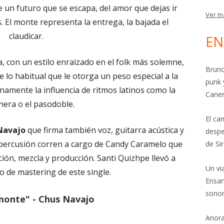
de un futuro que se escapa, del amor que dejas ir
Ver m
 El monte representa la entrega, la bajada el
claudicar.
EN
a, con un estilo enraizado en el folk más solemne,
Brunc
lo habitual que le otorga un peso especial a la
punk 
anamente la influencia de ritmos latinos como la
Cane
hera o el pasodoble.
El ca
Navajo
que firma también voz, guitarra acústica y
despe
y percusión corren a cargo de Candy Caramelo que
de Si
ión, mezcla y producción. Santi Quizhpe llevó a
Un vi
o de mastering de este single.
Ensam
sonor
monte" - Chus Navajo
Anora