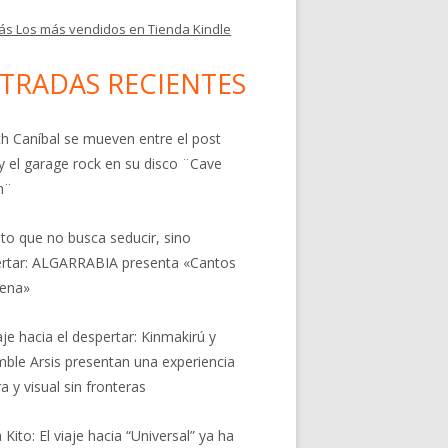
ás Los más vendidos en Tienda Kindle
TRADAS RECIENTES
h Caníbal se mueven entre el post
y el garage rock en su disco ¨Cave
n¨
nto que no busca seducir, sino
rtar: ALGARRABIA presenta «Cantos
rena»
aje hacia el despertar: Kinmakirú y
ble Arsis presentan una experiencia
a y visual sin fronteras
 Kito: El viaje hacia “Universal” ya ha