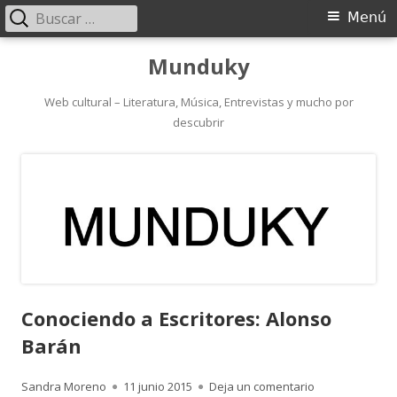
Buscar:
Menú
Menú
principal
Saltar
Munduky
al
contenido
Web cultural – Literatura, Música, Entrevistas y mucho por
descubrir
Conociendo a Escritores: Alonso
Barán
Autor
Publicado
para Conociend
Sandra Moreno
11 junio 2015
Deja un comentario