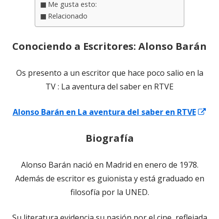
Me gusta esto:
Relacionado
Conociendo a Escritores: Alonso Barán
Os presento a un escritor que hace poco salio en la
TV : La aventura del saber en RTVE
Abr
Alonso Barán en La aventura del saber en RTVE
en
Biografía
un
ve
Alonso Barán nació en Madrid en enero de 1978.
nu
Además de escritor es guionista y está graduado en
filosofía por la UNED.
Su literatura evidencia su pasión por el cine, reflejada