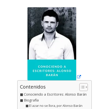
el
Abrir
en
una
ventana
nueva
Contenidos
Conociendo a Escritores: Alonso Barán
Biografía
El azar no se llora, por Alonso Barán