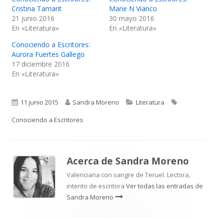
Cristina Tamarit
Marie N Vianco
21 junio 2016
30 mayo 2016
En «Literatura»
En «Literatura»
Conociendo a Escritores:
Aurora Fuertes Gallego
17 diciembre 2016
En «Literatura»
Publicado
Autor
Categorías
Etiquetas
11 junio 2015
Sandra Moreno
Literatura
el
Conociendo a Escritores
Acerca de
Sandra Moreno
Valenciana con sangre de Teruel. Lectora,
intento de escritora
Ver todas las entradas de
Sandra Moreno