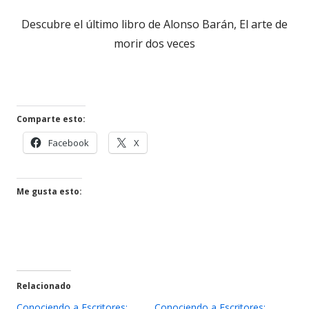
Descubre el último libro de Alonso Barán, El arte de
morir dos veces
Comparte esto:
Abrir
Abrir
Facebook
X
en
en
una
una
ventana
ventana
Me gusta esto:
nueva
nueva
Relacionado
Conociendo a Escritores:
Conociendo a Escritores: