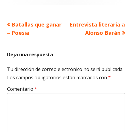
Artículo
Artículo
Batallas que ganar
Entrevista literaria a
Navegación
anterior
siguiente
– Poesía
Alonso Barán
de
entradas
Deja una respuesta
Tu dirección de correo electrónico no será publicada.
Los campos obligatorios están marcados con
*
Comentario
*