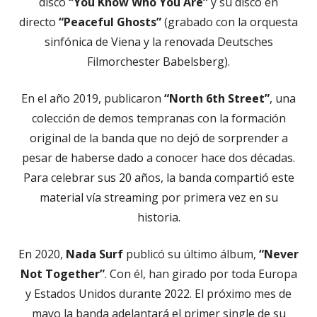
disco
“You Know Who You Are”
y su disco en
directo
“Peaceful Ghosts”
(grabado con la orquesta
sinfónica de Viena y la renovada Deutsches
Filmorchester Babelsberg).
En el año 2019, publicaron
“North 6th Street”
, una
colección de demos tempranas con la formación
original de la banda que no dejó de sorprender a
pesar de haberse dado a conocer hace dos décadas.
Para celebrar sus 20 años, la banda compartió este
material vía streaming por primera vez en su
historia.
En 2020,
Nada Surf
publicó su último álbum,
“Never
Not Together”
. Con él, han girado por toda Europa
y Estados Unidos durante 2022. El próximo mes de
mayo la banda adelantará el primer single de su