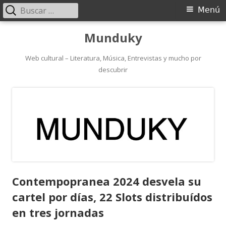
Buscar:
Menú
Menú
principal
Saltar
Munduky
al
contenido
Web cultural – Literatura, Música, Entrevistas y mucho por
descubrir
Contempopranea 2024 desvela su
cartel por días, 22 Slots distribuídos
en tres jornadas