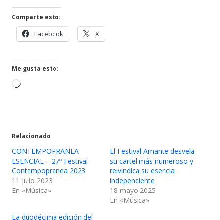
Comparte esto:
Abrir
Abrir
Facebook
X
en
en
una
una
ventana
ventana
Me gusta esto:
nueva
nueva
Cargando...
Relacionado
CONTEMPOPRANEA
El Festival Amante desvela
ESENCIAL – 27º Festival
su cartel más numeroso y
Contempopranea 2023
reivindica su esencia
11 julio 2023
independiente
En «Música»
18 mayo 2025
En «Música»
La duodécima edición del