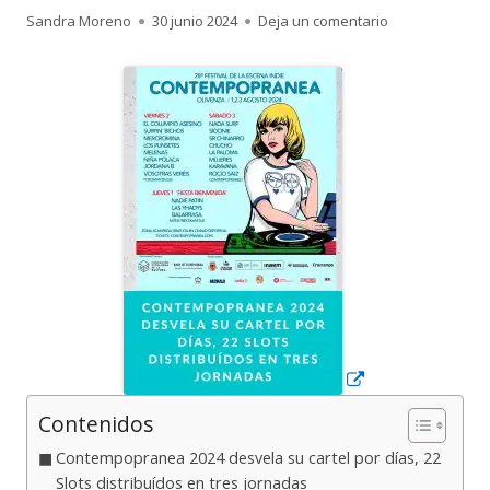
Autor
Publicado
para Contempopr
Sandra Moreno
30 junio 2024
Deja un comentario
el
Abrir
en
una
ventana
nueva
Contenidos
Contempopranea 2024 desvela su cartel por días, 22
Slots distribuídos en tres jornadas