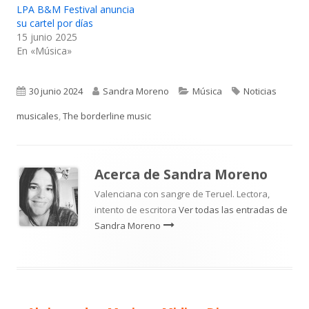
LPA B&M Festival anuncia
su cartel por días
15 junio 2025
En «Música»
Publicado
Autor
Categorías
Etiquetas
30 junio 2024
Sandra Moreno
Música
Noticias
el
musicales
,
The borderline music
Acerca de
Sandra Moreno
Valenciana con sangre de Teruel. Lectora,
intento de escritora
Ver todas las entradas de
Sandra Moreno