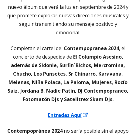
nuevo álbum que verá la luz en septiembre de 2024 y
que promete explorar nuevas direcciones musicales y
seguir transmitiendo su mensaje positivo y
emocional.
Completan el cartel del
Contempopranea 2024
, el
concierto de despedida de
El Columpio Asesino,
además de Sidonie, Surfin´Bichos, Mercromina,
Chucho, Los Punsetes, Sr Chinarro, Karavana,
Melenas, Niña Polaca, La Paloma, Mujeres, Rocío
Saiz, Jordana B, Nadie Patín, DJ Contempopraneo,
Fotomatón Djs y Satelitrex Skam Djs.
Abrir
Entradas Aquí
en
Contempopránea 2024
no sería posible sin el apoyo
una