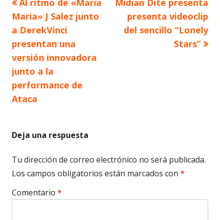
Artículo
Artículo
Al ritmo de «Maria
Midian Dite presenta
Navegación
anterior
siguiente
Maria» J Salez junto
presenta videoclip
de
a DerekVinci
del sencillo “Lonely
presentan una
Stars”
entradas
versión innovadora
junto a la
performance de
Ataca
Deja una respuesta
Tu dirección de correo electrónico no será publicada.
Los campos obligatorios están marcados con
*
Comentario
*