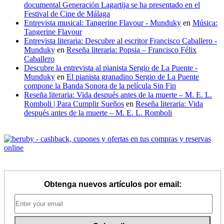
documental Generación Lagartija se ha presentado en el
Festival de Cine de Málaga
Entrevista musical: Tangerine Flavour - Munduky
en
Música:
Tangerine Flavour
Entrevista literaria: Descubre al escritor Francisco Caballero -
Munduky
en
Reseña literaria: Popsia – Francisco Félix
Caballero
Descubre la entrevista al pianista Sergio de La Puente -
Munduky
en
El pianista granadino Sergio de La Puente
compone la Banda Sonora de la película Sin Fin
Reseña literaria: Vida después antes de la muerte – M. E. L.
Romboli | Para Cumplir Sueños
en
Reseña literaria: Vida
después antes de la muerte – M. E. L. Romboli
Obtenga nuevos artículos por email: