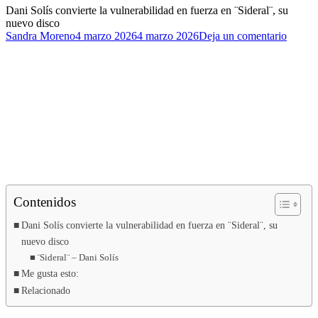
Dani Solís convierte la vulnerabilidad en fuerza en ¨Sideral¨, su
nuevo disco
Autor
Publicado
para
Sandra Moreno
4 marzo 2026
4 marzo 2026
Deja un comentario
el
Dani
Solís
convie
la
vulnera
en
fuerza
en
¨Sidera
su
nuevo
disco
Contenidos
Dani Solís convierte la vulnerabilidad en fuerza en ¨Sideral¨, su
nuevo disco
¨Sideral¨ – Dani Solís
Me gusta esto:
Relacionado