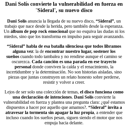
Dani Solís convierte la vulnerabilidad en fuerza en
¨Sideral¨, su nuevo disco
Dani Solís
anuncia la llegada de su nuevo disco,
“Sideral”
, un
trabajo que nace desde la herida, pero también desde la esperanza.
Un
álbum de pop rock emocional
que no esquiva las dudas ni los
miedos, sino que los transforma en impulso para seguir avanzando.
“Sideral” habla de esa batalla silenciosa que todos libramos
alguna vez
: la de
encontrar nuestro lugar,
sostener los
sueños
cuando todo tambalea y no rendirse aunque el camino se
oscurezca.
Cada canción es una parada en ese trayecto
personal
donde conviven la caída y el renacimiento, la
incertidumbre y la determinación. No son historias aisladas, sino
piezas que juntas construyen un relato honesto sobre perderse,
resistir y volver a creer.
Lejos de ser solo una colección de temas,
el disco funciona como
una declaración de intenciones
.
Dani Solís
convierte la
vulnerabilidad en fuerza y plantea una pregunta clara: ¿qué estamos
dispuestos a hacer por aquello que amamos?.
“Sideral” invita a
atravesar la tormenta sin apagar la luz propia
, a entender que
incluso cuando los sueños pesan, siguen siendo el motor que nos
empuja hacia delante.