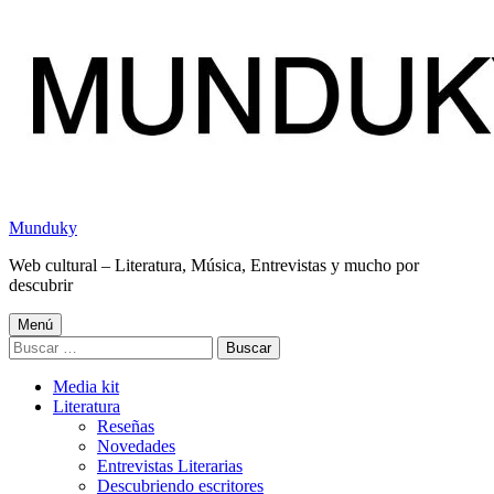
Saltar
al
contenido
Munduky
Web cultural – Literatura, Música, Entrevistas y mucho por
descubrir
Menú
Menú
Buscar:
principal
Media kit
Literatura
Reseñas
Novedades
Entrevistas Literarias
Descubriendo escritores