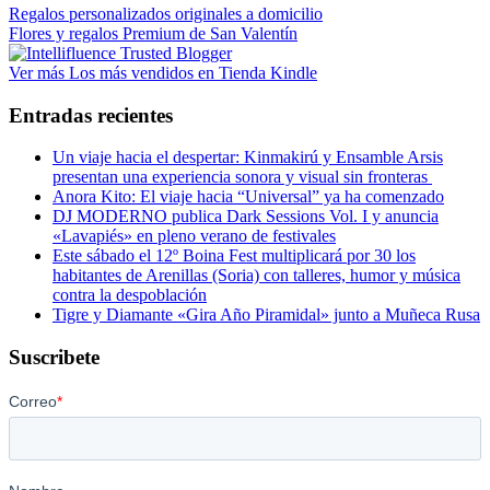
principal
Regalos personalizados originales a domicilio
Flores y regalos Premium de San Valentín
Ver más Los más vendidos en Tienda Kindle
Entradas recientes
Un viaje hacia el despertar: Kinmakirú y Ensamble Arsis
presentan una experiencia sonora y visual sin fronteras
Anora Kito: El viaje hacia “Universal” ya ha comenzado
DJ MODERNO publica Dark Sessions Vol. I y anuncia
«Lavapiés» en pleno verano de festivales
Este sábado el 12º Boina Fest multiplicará por 30 los
habitantes de Arenillas (Soria) con talleres, humor y música
contra la despoblación
Tigre y Diamante «Gira Año Piramidal» junto a Muñeca Rusa
Suscribete