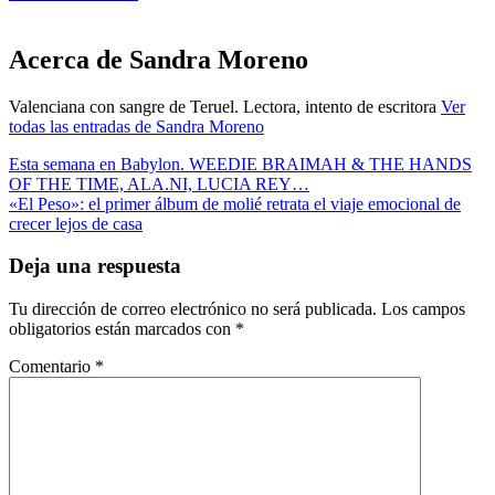
Acerca de
Sandra Moreno
Valenciana con sangre de Teruel. Lectora, intento de escritora
Ver
todas las entradas de Sandra Moreno
Navegación
Artículo
Esta semana en Babylon. WEEDIE BRAIMAH & THE HANDS
anterior
OF THE TIME, ALA.NI, LUCIA REY…
de
Artículo
«El Peso»: el primer álbum de molié retrata el viaje emocional de
entradas
siguiente
crecer lejos de casa
Deja una respuesta
Tu dirección de correo electrónico no será publicada.
Los campos
obligatorios están marcados con
*
Comentario
*