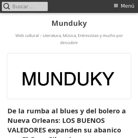
Buscar:
Menú
Menú
principal
Saltar
Munduky
al
contenido
Web cultural – Literatura, Música, Entrevistas y mucho por
descubrir
De la rumba al blues y del bolero a
Nueva Orleans: LOS BUENOS
VALEDORES expanden su abanico