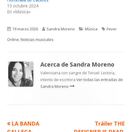
13 octubre 2024
En «Música»
Publicado
Autor
Categorías
Etiquetas
19 marzo 2026
Sandra Moreno
Música
Fever
el
Online
,
Noticias musicales
Acerca de
Sandra Moreno
Valenciana con sangre de Teruel. Lectora,
intento de escritora
Ver todas las entradas de
Sandra Moreno
Artículo
Artículo
LA BANDA
Tráiler THE
Navegación
anterior
siguiente
GALLEGA,
DESIGNER IS DEAD,