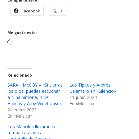
Comparte esto:
Abrir
Abrir
Facebook
X
en
en
una
una
ventana
ventana
Me gusta esto:
nueva
nueva
Cargando...
Relacionado
SARAH McCOY – «Si cierras
Los Tipitos y Andrés
los ojos, puedes escuchar
Calamaro en «Silencio»
a Nina Simone, Billie
11 junio 2024
Holiday y Amy Winehouse»
En «Música»
24 enero 2023
En «Música»
Los Manolos llevarán la
rumba catalana al
Horteralia de Cáceres