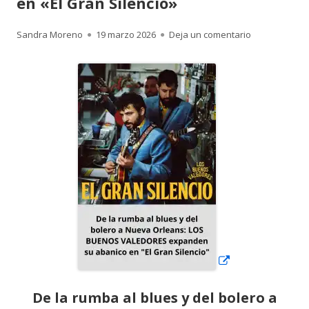
en «El Gran Silencio»
Autor
Publicado
para De la ru
Sandra Moreno
19 marzo 2026
Deja un comentario
el
Abrir
en
una
ventana
nueva
De la rumba al blues y del bolero a