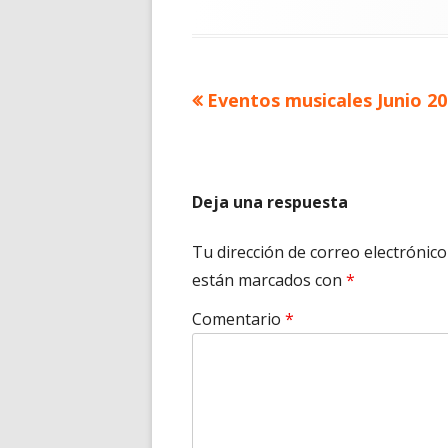
Artículo
Eventos musicales Junio 2
Navegación
anterior
de
entradas
Deja una respuesta
Tu dirección de correo electrónico
están marcados con
*
Comentario
*