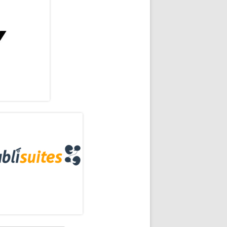
rra
eral
16
ncipal