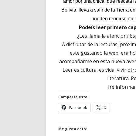
amor por una chica, que rescata
Bolivia, lleva a salir de la Tierra 
pueden reunirse en l
Podeís leer primero cap
¿Les llama la atención? E
A disfrutar de la lecturas, próx
este gustando la web, era ho
acompañarme en esta nueva aventu
Leer es cultura, es vida, vivir 
literatura. 
Iré informa
Comparte esto:
Abrir
Abrir
Facebook
X
en
en
una
una
ventana
ventana
Me gusta esto:
nueva
nueva