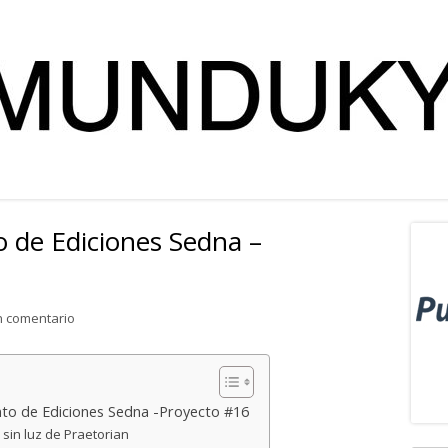
 de Ediciones Sedna –
Ba
lat
para Descubre un adelanto de Ediciones Sedna – Proyecto #
n comentario
pri
to de Ediciones Sedna -Proyecto #16
 sin luz de Praetorian