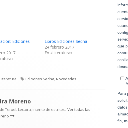
ación: Ediciones
Libros Ediciones Sedna
24 febrero 2017
ero 2017
En «Literatura»
eratura»
Categorías
Etiquetas
Literatura
Ediciones Sedna
,
Novedades
dra Moreno
e Teruel. Lectora, intento de escritora
Ver todas las
oreno