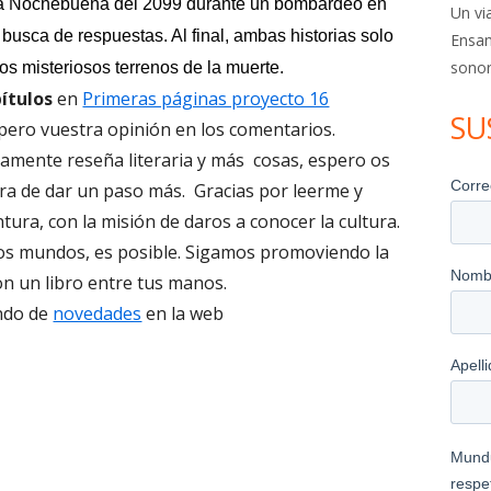
 la Nochebuena del 2099 durante un bombardeo en
Un vi
en busca de respuestas. Al final, ambas historias solo
Ensam
sonor
os misteriosos terrenos de la muerte.
ítulos
en
Primeras páginas proyecto 16
SU
spero vuestra opinión en los comentarios.
imamente reseña literaria y más cosas, espero os
ra de dar un paso más. Gracias por leerme y
ra, con la misión de daros a conocer la cultura.
otros mundos, es posible. Sigamos promoviendo la
Pon un libro entre tus manos.
ndo de
novedades
en la web