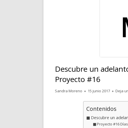
RELATOS
POESÍA
PENSAMIENTOS
Descubre un adelanto
Proyecto #16
Autor
Publicado
Sandra Moreno
15 junio 2017
Deja u
el
Contenidos
Descubre un adelan
Proyecto #16 Días