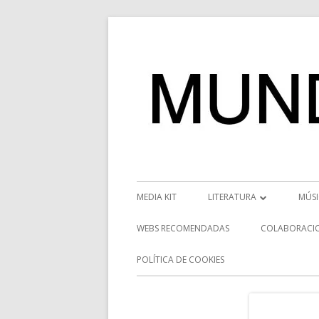
Saltar
al
contenido
Menú
MEDIA KIT
LITERATURA
MÚS
principal
RESEÑAS
NOT
WEBS RECOMENDADAS
COLABORACI
NOVEDADES
VÍD
POLÍTICA DE COOKIES
ENTREVISTAS LITERARIAS
ENT
DESCUBRIENDO ESCRITORE