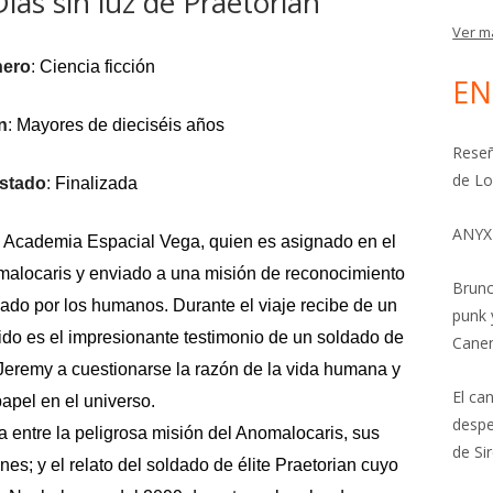
ías sin luz de Praetorian
Ver m
ero
:
Ciencia ficción
EN
n
:
Mayores de dieciséis años
Reseñ
de Lo
stado
:
Finalizada
ANYX
a Academia Espacial Vega, quien es asignado en el
malocaris y enviado a una misión de reconocimiento
Brunc
zado por los humanos. Durante el viaje recibe de un
punk 
do es el impresionante testimonio de un soldado de
Cane
a a Jeremy a cuestionarse la razón de la vida humana y
El ca
papel en el universo.
despe
 entre la peligrosa misión del Anomalocaris, sus
de Si
nes; y el relato del soldado de élite Praetorian cuyo