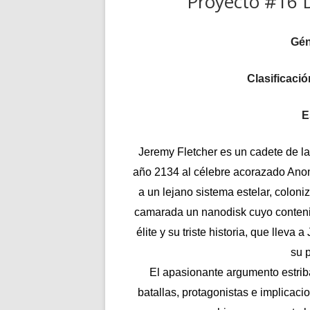
Proyecto #16 D
Gén
Clasificació
E
Jeremy Fletcher es un cadete de l
año 2134 al célebre acorazado Ano
a un lejano sistema estelar, coloni
camarada un nanodisk cuyo conteni
élite y su triste historia, que llev
su 
El apasionante argumento estriba
batallas, protagonistas e implicacio