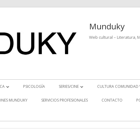
Munduky
Web cultural – Literatura, 
ICA
PSICOLOGÍA
SERIES/CINE
CULTURA COMUNIDAD 
ICIAS MUSICALES
SERIES
ONES MUNDUKY
SERVICIOS PROFESIONALES
CONTACTO
P
EO ENTREVISTAS
CINE
REVISTAS MUSICALES
S