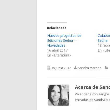
Relacionado
Nuevos proyectos de
Colabor
Ediciones Sedna –
Sedna
Novedades
18 febr
16 abril 2017
En «Lit
En «Literatura»
Publicado
Autor
15 junio 2017
Sandra Moreno
el
Acerca de
San
Valenciana con sangre d
entradas de Sandra M