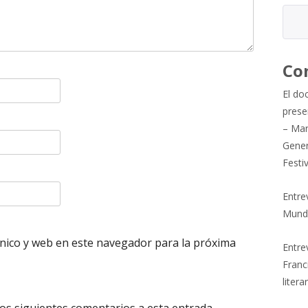
Co
El do
prese
– Mar
Gener
Festi
Entre
Mund
nico y web en este navegador para la próxima
Entrev
Franc
litera