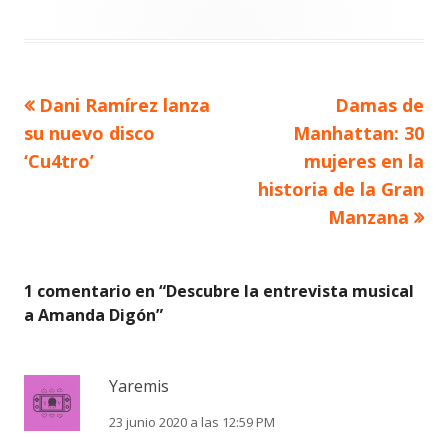
Artículo
Artículo
Dani Ramírez lanza
Damas de
Navegación
anterior
siguiente
su nuevo disco
Manhattan: 30
de
‘Cu4tro’
mujeres en la
historia de la Gran
entradas
Manzana
1 comentario en “
Descubre la entrevista musical
a Amanda Digón
”
Yaremis
23 junio 2020 a las 12:59 PM