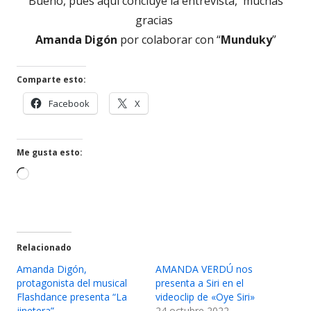
Bueno, pues aquí concluye la entrevista, muchas
gracias
Amanda Digón
por colaborar con “
Munduky
”
Comparte esto:
Abrir
Abrir
Facebook
X
en
en
una
una
ventana
ventana
Me gusta esto:
nueva
nueva
Cargando...
Relacionado
Amanda Digón,
AMANDA VERDÚ nos
protagonista del musical
presenta a Siri en el
Flashdance presenta “La
videoclip de «Oye Siri»
jinetera”
24 octubre 2022