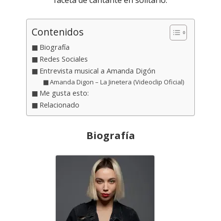
Contenidos
Biografía
Redes Sociales
Entrevista musical a Amanda Digón
Amanda Digon – La Jinetera (Videoclip Oficial)
Me gusta esto:
Relacionado
Biografía
Abrir
en
una
ventana
nueva