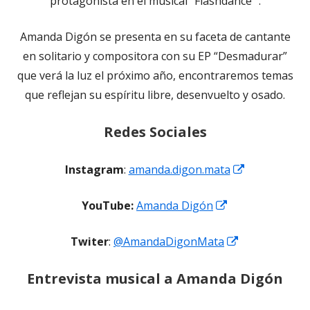
protagonista en el musical “Flashdance” .
Amanda Digón se presenta en su faceta de cantante
en solitario y compositora con su EP “Desmadurar”
que verá la luz el próximo año, encontraremos temas
que reflejan su espíritu libre, desenvuelto y osado.
Redes Sociales
Abrir
Instagram
:
amanda.digon.mata
en
Abrir
YouTube:
Amanda Digón
una
en
ventana
Abrir
Twiter
:
@AmandaDigonMata
una
nueva
en
ventana
Entrevista musical a Amanda Digón
una
nueva
ventana