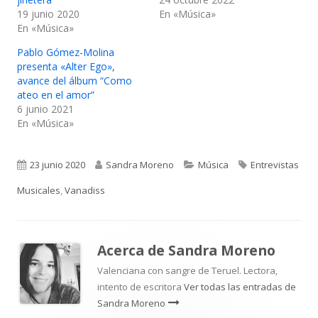
19 junio 2020
En «Música»
En «Música»
Pablo Gómez-Molina
presenta «Alter Ego»,
avance del álbum “Como
ateo en el amor”
6 junio 2021
En «Música»
Publicado
Autor
Categorías
Etiquetas
23 junio 2020
Sandra Moreno
Música
Entrevistas
el
Musicales
,
Vanadiss
Acerca de
Sandra Moreno
Valenciana con sangre de Teruel. Lectora,
intento de escritora
Ver todas las entradas de
Sandra Moreno