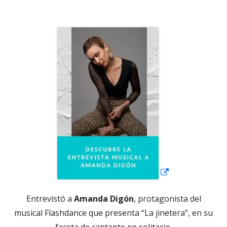
el
Abrir
en
una
ventana
nueva
Entrevistó a
Amanda Digón
, protagonista del
musical Flashdance que presenta “La jinetera”, en su
faceta de cantante en solitario.