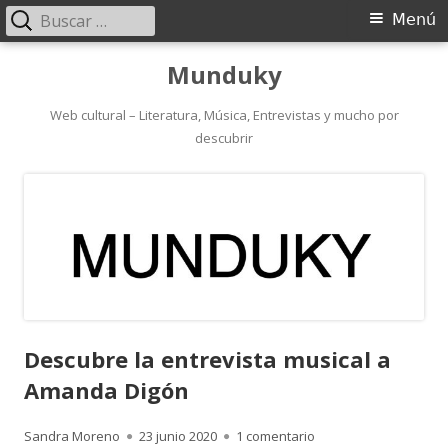
Buscar:
Menú
Menú
principal
Saltar
Munduky
al
contenido
Web cultural – Literatura, Música, Entrevistas y mucho por
descubrir
Descubre la entrevista musical a
Amanda Digón
Autor
Publicado
en Descubre la entre
Sandra Moreno
23 junio 2020
1 comentario