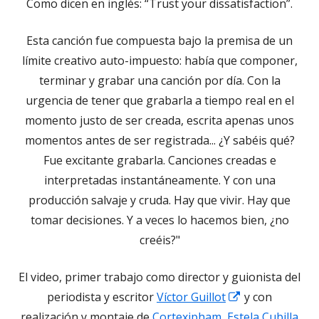
Como dicen en inglés: “Trust your dissatisfaction”.
Esta canción fue compuesta bajo la premisa de un
límite creativo auto-impuesto: había que componer,
terminar y grabar una canción por día. Con la
urgencia de tener que grabarla a tiempo real en el
momento justo de ser creada, escrita apenas unos
momentos antes de ser registrada... ¿Y sabéis qué?
Fue excitante grabarla. Canciones creadas e
interpretadas instantáneamente. Y con una
producción salvaje y cruda. Hay que vivir. Hay que
tomar decisiones. Y a veces lo hacemos bien, ¿no
creéis?"
El video, primer trabajo como director y guionista del
Abrir
periodista y escritor
Víctor Guillot
y con
en
realización y montaje de
Cortexipham, Estela Cubilla