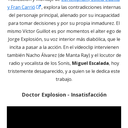
Abrir
una
y Fran Carrió
, explora las contradicciones internas
en
ventana
del personaje principal, alienado por su incapacidad
una
nueva
para tomar decisiones y por su propia inmadurez. El
ventana
mismo Víctor Guillot es por momentos el alter ego de
nueva
Jorge Explosión, su voz interior más diabólica, que le
incita a pasar a la acción. En el vídeoclip intervienen
también Nacho Álvarez (de Manta Ray) y el locutor de
radio y vocalista de los Sonis,
Miguel Escalada
, hoy
tristemente desaparecido, y a quien se le dedica este
trabajo.
Doctor Explosion - Insatisfacción