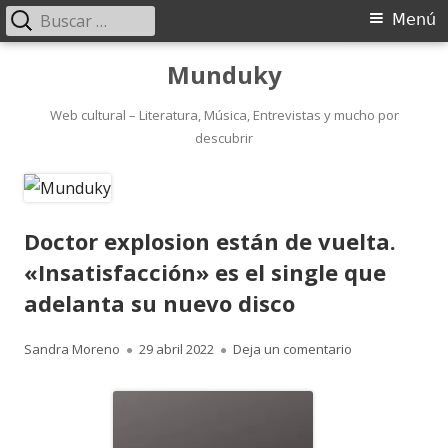
Buscar:
Menú
Menú
principal
Saltar
Munduky
al
contenido
Web cultural – Literatura, Música, Entrevistas y mucho por
descubrir
Doctor explosion están de vuelta.
«Insatisfacción» es el single que
adelanta su nuevo disco
Autor
Publicado
para Doctor exp
Sandra Moreno
29 abril 2022
Deja un comentario
el
Abrir
en