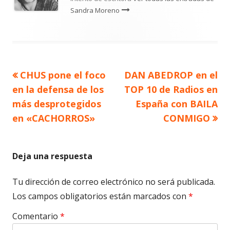
Sandra Moreno
Artículo
Artículo
CHUS pone el foco
DAN ABEDROP en el
Navegación
anterior
siguiente
en la defensa de los
TOP 10 de Radios en
de
más desprotegidos
España con BAILA
en «CACHORROS»
CONMIGO
entradas
Deja una respuesta
Tu dirección de correo electrónico no será publicada.
Los campos obligatorios están marcados con
*
Comentario
*