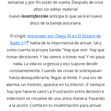
semanas y por fin están de vuelta. Después de once
años sin editar material
nuevo
Insatisfacción
anticipa lo que será el nuevo
disco de la banda asturiana.
El single,
estrenado por Diego RJ en El Sótano de
Abrir
Radio 3
habla de la importancia de actuar, tal y
en
como cuenta la propia banda: "Hay que vivir. Hay que
una
tomar decisiones. Y las vamos a tomar mal. Y no pasa
ventana
nada. La vida es urgencia y eso supone decidir
nueva
constantemente. Cuando las cosas te sobrepasan
hasta desequilibrarte, llegas al límite. Y una voz de
alarma, un instinto, aparece en tu interior. ¡Y siempre
hay que hacerle caso! La frustración entre decisión e
indecisión se resuelve de una única manera: Pasando
a la acción. Confía en tu insatisfacción para actuar.