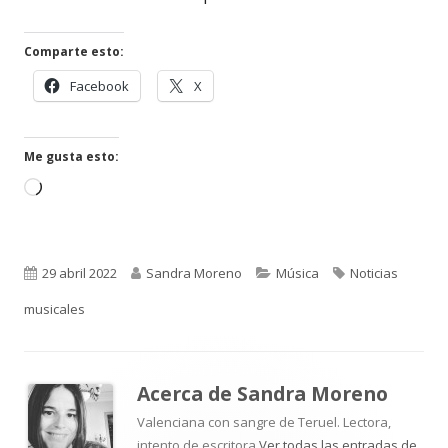
nueva
Comparte esto:
Abrir
Abrir
Facebook
X
en
en
una
una
ventana
ventana
Me gusta esto:
nueva
nueva
Cargando...
Publicado
Autor
Categorías
Etiquetas
29 abril 2022
Sandra Moreno
Música
Noticias
el
musicales
Acerca de
Sandra Moreno
Valenciana con sangre de Teruel. Lectora,
intento de escritora
Ver todas las entradas de