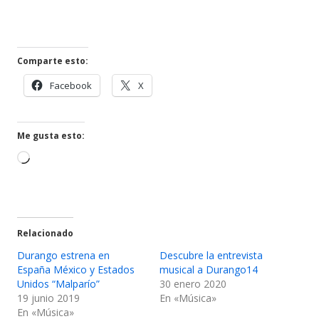
Comparte esto:
Abrir
Abrir
Facebook
X
en
en
una
una
ventana
ventana
Me gusta esto:
nueva
nueva
Cargando...
Relacionado
Durango estrena en
Descubre la entrevista
España México y Estados
musical a Durango14
Unidos “Malparío”
30 enero 2020
19 junio 2019
En «Música»
En «Música»