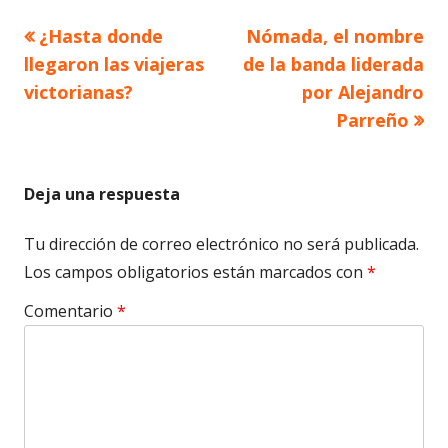
Artículo
Artículo
¿Hasta donde
Nómada, el nombre
Navegación
anterior
siguiente
llegaron las viajeras
de la banda liderada
de
victorianas?
por Alejandro
Parreño
entradas
Deja una respuesta
Tu dirección de correo electrónico no será publicada.
Los campos obligatorios están marcados con
*
Comentario
*