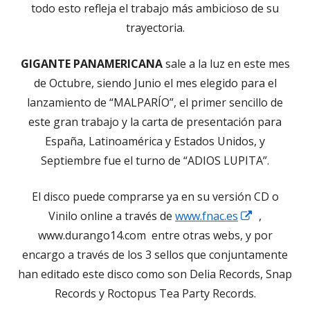
todo esto refleja el trabajo más ambicioso de su
trayectoria.
GIGANTE PANAMERICANA
sale a la luz en este mes
de Octubre, siendo Junio el mes elegido para el
lanzamiento de “MALPARÍO”, el primer sencillo de
este gran trabajo y la carta de presentación para
España, Latinoamérica y Estados Unidos, y
Septiembre fue el turno de “ADIOS LUPITA”.
El disco puede comprarse ya en su versión CD o
Abrir
Vinilo online a través de
www.fnac.es
,
en
www.durango14.com entre otras webs, y por
una
encargo a través de los 3 sellos que conjuntamente
ventana
han editado este disco como son Delia Records, Snap
nueva
Records y Roctopus Tea Party Records.