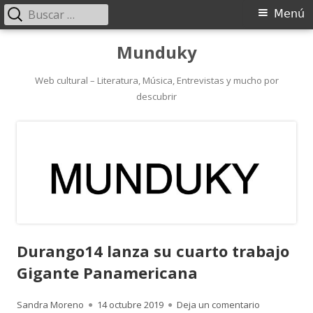
Buscar:
Menú
Menú
principal
Saltar
Munduky
al
contenido
Web cultural – Literatura, Música, Entrevistas y mucho por
descubrir
Durango14 lanza su cuarto trabajo
Gigante Panamericana
Autor
Publicado
para Durang
Sandra Moreno
14 octubre 2019
Deja un comentario