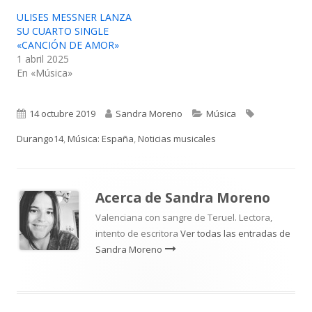
ULISES MESSNER LANZA
SU CUARTO SINGLE
«CANCIÓN DE AMOR»
1 abril 2025
En «Música»
Publicado
Autor
Categorías
Etiquetas
14 octubre 2019
Sandra Moreno
Música
el
Durango14
,
Música: España
,
Noticias musicales
Acerca de
Sandra Moreno
Valenciana con sangre de Teruel. Lectora,
intento de escritora
Ver todas las entradas de
Sandra Moreno