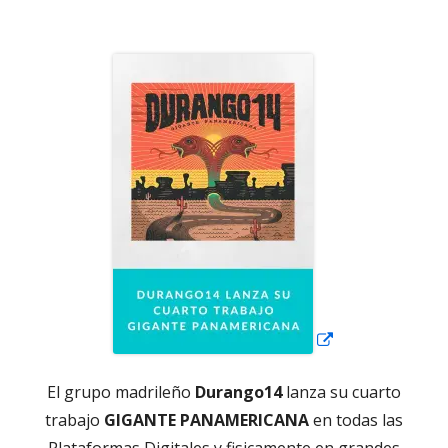
el
Abrir
en
una
ventana
nueva
El grupo madrileño
Durango14
lanza su cuarto
trabajo
GIGANTE PANAMERICANA
en todas las
Plataformas Digitales y fisicamente en grandes