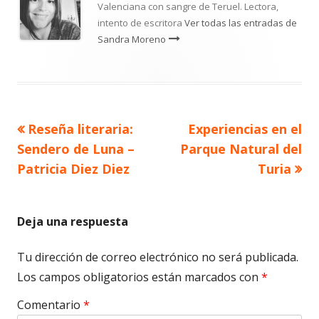
Valenciana con sangre de Teruel. Lectora,
intento de escritora
Ver todas las entradas de
Sandra Moreno
Artículo
Artículo
Reseña literaria:
Experiencias en el
Navegación
anterior
siguiente
Sendero de Luna –
Parque Natural del
de
Patricia Diez Diez
Turia
entradas
Deja una respuesta
Tu dirección de correo electrónico no será publicada.
Los campos obligatorios están marcados con
*
Comentario
*