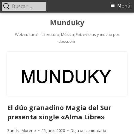
Buscar:
Menú
Menú
principal
Saltar
Munduky
al
contenido
Web cultural – Literatura, Música, Entrevistas y mucho por
descubrir
El dúo granadino Magia del Sur
presenta single «Alma Libre»
Autor
Publicado
para El dúo gra
Sandra Moreno
15 junio 2020
Deja un comentario