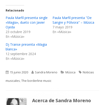
Relacionado
Paula Marfil presenta single
Paula Marfil presenta "De
«Magia», dueto con Javier
Sangre y Pólvora" – Música
Ojeda
7 mayo 2019
23 octubre 2019
En «Música»
En «Música»
Dj Transe presenta «Magia
blanca»
12 septiembre 2024
En «Música»
Publicado
Autor
Categorías
Etiquetas
15 junio 2020
Sandra Moreno
Música
Noticias
el
musicales
,
The borderline music
Acerca de
Sandra Moreno