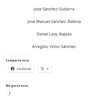
Jose Sánchez: Guitarra
José Manuel Sánchez: Batería
Daniel Levy: Bajista
Arreglos: Víctor Sánchez
Comparte esto:
Abrir
Abrir
Facebook
X
en
en
una
una
ventana
ventana
Me gusta esto:
nueva
nueva
Cargando...