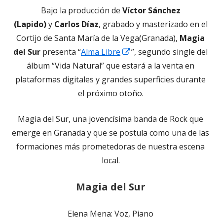
Bajo la producción de
Víctor Sánchez
(Lapido)
y
Carlos Díaz
, grabado y masterizado en el
Cortijo de Santa María de la Vega(Granada),
Magia
Abrir
del Sur
presenta “
Alma Libre
”, segundo single del
en
álbum “Vida Natural” que estará a la venta en
una
plataformas digitales y grandes superficies durante
ventana
el próximo otoño.
nueva
Magia del Sur, una jovencísima banda de Rock que
emerge en Granada y que se postula como una de las
formaciones más prometedoras de nuestra escena
local.
Magia del Sur
Elena Mena: Voz, Piano