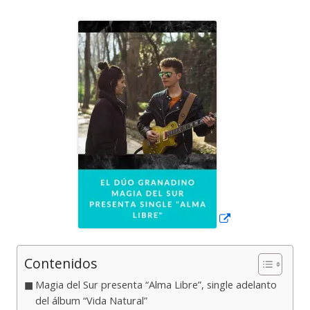
el
Abrir
en
una
ventana
nueva
Contenidos
Magia del Sur presenta “Alma Libre”, single adelanto
del álbum “Vida Natural”