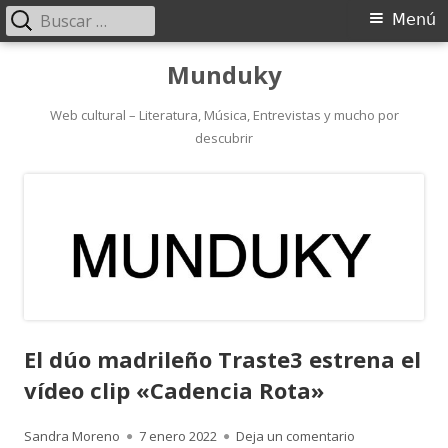
Buscar:
Menú
Menú
principal
Saltar
Munduky
al
contenido
Web cultural – Literatura, Música, Entrevistas y mucho por
descubrir
El dúo madrileño Traste3 estrena el
vídeo clip «Cadencia Rota»
Autor
Publicado
para El dúo mad
Sandra Moreno
7 enero 2022
Deja un comentario