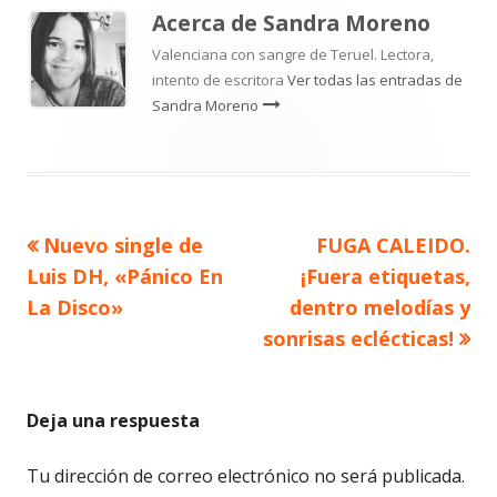
Acerca de
Sandra Moreno
Valenciana con sangre de Teruel. Lectora,
intento de escritora
Ver todas las entradas de
Sandra Moreno
Artículo
Artículo
Nuevo single de
FUGA CALEIDO.
Navegación
anterior
siguiente
Luis DH, «Pánico En
¡Fuera etiquetas,
de
La Disco»
dentro melodías y
sonrisas eclécticas!
entradas
Deja una respuesta
Tu dirección de correo electrónico no será publicada.