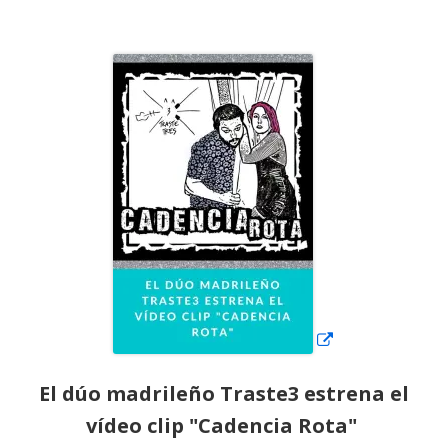
el
Abrir
en
una
ventana
nueva
El dúo madrileño Traste3 estrena el
vídeo clip "Cadencia Rota"