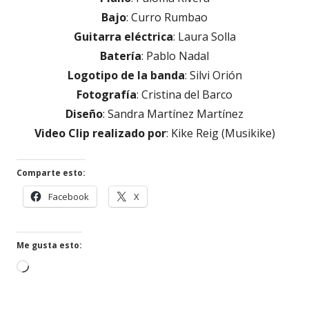
Bajo
: Curro Rumbao
Guitarra eléctrica
: Laura Solla
Batería
: Pablo Nadal
Logotipo de la banda
: Silvi Orión
Fotografía
: Cristina del Barco
Diseño
: Sandra Martínez Martínez
Video Clip realizado por
: Kike Reig (Musikike)
Comparte esto:
Abrir
Abrir
Facebook
X
en
en
una
una
ventana
ventana
Me gusta esto:
nueva
nueva
Cargando...