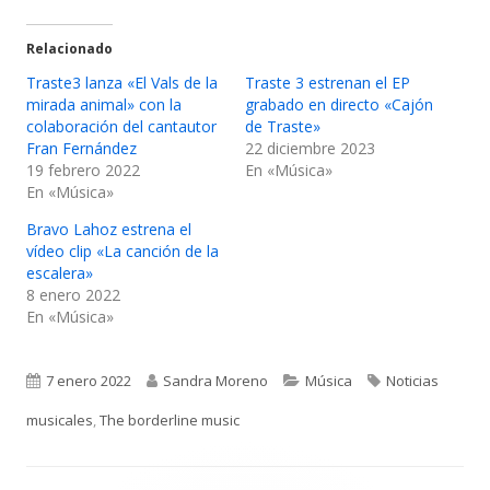
Relacionado
Traste3 lanza «El Vals de la
Traste 3 estrenan el EP
mirada animal» con la
grabado en directo «Cajón
colaboración del cantautor
de Traste»
Fran Fernández
22 diciembre 2023
19 febrero 2022
En «Música»
En «Música»
Bravo Lahoz estrena el
vídeo clip «La canción de la
escalera»
8 enero 2022
En «Música»
Publicado
Autor
Categorías
Etiquetas
7 enero 2022
Sandra Moreno
Música
Noticias
el
musicales
,
The borderline music