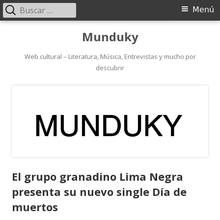
Buscar:
Menú
Menú
principal
Saltar
Munduky
al
contenido
Web cultural – Literatura, Música, Entrevistas y mucho por
descubrir
El grupo granadino Lima Negra
presenta su nuevo single Día de
muertos