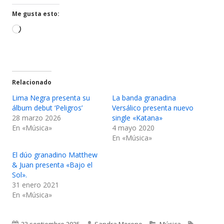
una
una
ventana
ventana
Me gusta esto:
nueva
nueva
Cargando...
Relacionado
Lima Negra presenta su
La banda granadina
álbum debut ‘Peligros’
Versálico presenta nuevo
28 marzo 2026
single «Katana»
En «Música»
4 mayo 2020
En «Música»
El dúo granadino Matthew
& Juan presenta «Bajo el
Sol».
31 enero 2021
En «Música»
Publicado
Autor
Categorías
Etiqueta
23 septiembre 2025
Sandra Moreno
Música