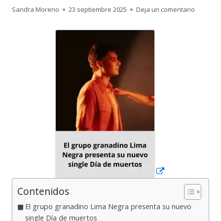
Autor
Publicado
para El 
Sandra Moreno
23 septiembre 2025
Deja un comentario
el
Abrir
en
una
ventana
nueva
Contenidos
El grupo granadino Lima Negra presenta su nuevo
single Día de muertos