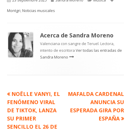
el
Montgri
,
Noticias musicales
Acerca de
Sandra Moreno
Valenciana con sangre de Teruel. Lectora,
intento de escritora
Ver todas las entradas de
Sandra Moreno
Artículo
Artículo
NOËLLE VANYI, EL
MAFALDA CARDENAL
Navegación
anterior
siguiente
FENÓMENO VIRAL
ANUNCIA SU
de
DE TIKTOK, LANZA
ESPERADA GIRA POR
SU PRIMER
ESPAÑA
entradas
SENCILLO EL 26 DE