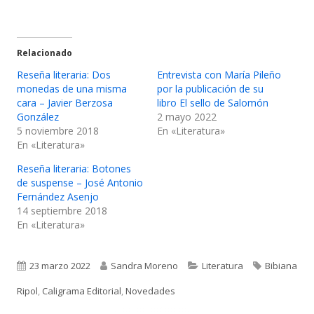
Relacionado
Reseña literaria: Dos
Entrevista con María Pileño
monedas de una misma
por la publicación de su
cara – Javier Berzosa
libro El sello de Salomón
González
2 mayo 2022
5 noviembre 2018
En «Literatura»
En «Literatura»
Reseña literaria: Botones
de suspense – José Antonio
Fernández Asenjo
14 septiembre 2018
En «Literatura»
Publicado
Autor
Categorías
Etiquetas
23 marzo 2022
Sandra Moreno
Literatura
Bibiana
el
Ripol
,
Caligrama Editorial
,
Novedades