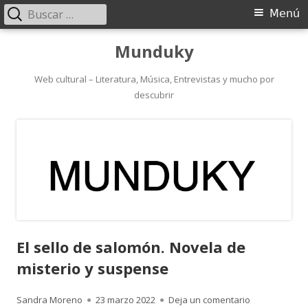
Buscar:
Menú
Menú
principal
Saltar
Munduky
al
contenido
Web cultural – Literatura, Música, Entrevistas y mucho por
descubrir
El sello de salomón. Novela de
misterio y suspense
Autor
Publicado
para El sello
Sandra Moreno
23 marzo 2022
Deja un comentario