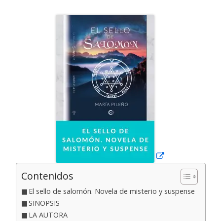
el
Abrir
en
una
ventana
nueva
Contenidos
El sello de salomón. Novela de misterio y suspense
SINOPSIS
LA AUTORA