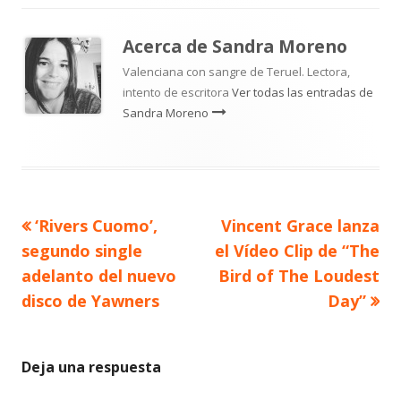
Acerca de
Sandra Moreno
Valenciana con sangre de Teruel. Lectora,
intento de escritora
Ver todas las entradas de
Sandra Moreno
Artículo
Artículo
‘Rivers Cuomo’,
Vincent Grace lanza
Navegación
anterior
siguiente
segundo single
el Vídeo Clip de “The
de
adelanto del nuevo
Bird of The Loudest
disco de Yawners
Day”
entradas
Deja una respuesta