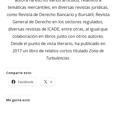
temáticas mercantiles, en diversas revistas jurídicas,
como Revista de Derecho Bancario y Bursátil, Revista
General de Derecho en los sectores regulados,
diversas revistas de ICADE, entre otras, al igual que
colaboración en libros junto con otros autores.
Desde el punto de vista literario, ha publicado en
2017 un libro de relatos cortos titulado
Zona de
Turbulencias
.
Comparte esto:
Abrir
Abrir
Facebook
X
en
en
una
una
ventana
ventana
Me gusta esto:
nueva
nueva