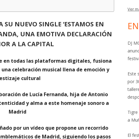
Ver m
A SU NUEVO SINGLE ‘ESTAMOS EN
EN
RNANDA, UNA EMOTIVA DECLARACIÓN
OR A LA CAPITAL
DJ MO
anunc
festiv
le en todas las plataformas digitales, fusiona
 una celebración musical llena de emoción y
Este 
stizaje cultural
por 3
talle
boración de Lucía Fernanda, hija de Antonio
despo
tenticidad y alma a este homenaje sonoro a
Madrid
Tigre
a Mu
ñado por un vídeo que propone un recorrido
El fe
emblemáticos de Madrid, siguiendo los pasos