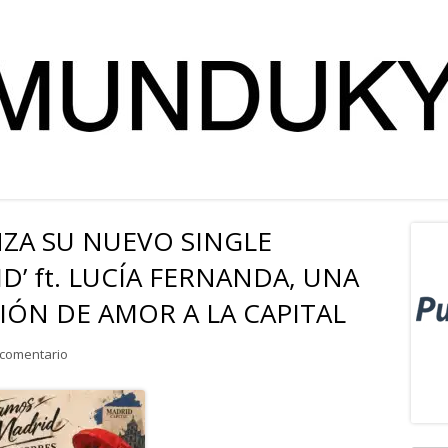
NZA SU NUEVO SINGLE
Ba
D’ ft. LUCÍA FERNANDA, UNA
lat
ÓN DE AMOR A LA CAPITAL
pri
para ELSTEN TORRES LANZA SU NUEVO SINGLE ‘ESTAMOS EN MAD
 comentario
Abrir
en