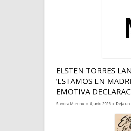
RELATOS
POESÍA
PENSAMIENTOS
ELSTEN TORRES LA
‘ESTAMOS EN MADRI
EMOTIVA DECLARACI
Autor
Publicado
Sandra Moreno
6 junio 2026
Deja un
el