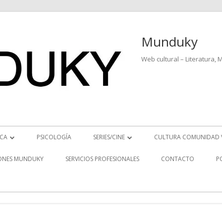
Munduky
Web cultural – Literatura, 
ICA
PSICOLOGÍA
SERIES/CINE
CULTURA COMUNIDAD 
ICIAS MUSICALES
SERIES
ONES MUNDUKY
SERVICIOS PROFESIONALES
CONTACTO
P
EO ENTREVISTAS
CINE
REVISTAS MUSICALES
S