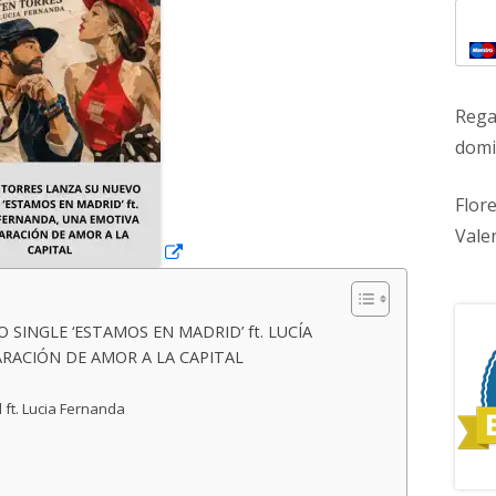
una
ventana
nueva
Rega
domic
Flor
Vale
SINGLE ‘ESTAMOS EN MADRID’ ft. LUCÍA
RACIÓN DE AMOR A LA CAPITAL
d
 ft. Lucia Fernanda