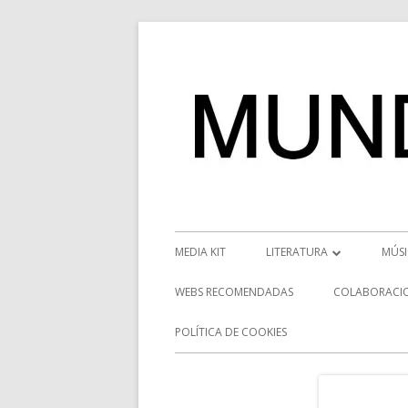
Saltar
al
contenido
Menú
MEDIA KIT
LITERATURA
MÚS
principal
RESEÑAS
NOT
WEBS RECOMENDADAS
COLABORACI
NOVEDADES
VÍD
POLÍTICA DE COOKIES
ENTREVISTAS LITERARIAS
ENT
DESCUBRIENDO ESCRITORE