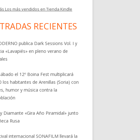
ás Los más vendidos en Tienda Kindle
TRADAS RECIENTES
DERNO publica Dark Sessions Vol. I y
ia «Lavapiés» en pleno verano de
ales
sábado el 12º Boina Fest multiplicará
0 los habitantes de Arenillas (Soria) con
res, humor y música contra la
blación
 y Diamante «Gira Año Piramidal» junto
ñeca Rusa
stival internacional SONAFILM llevará la