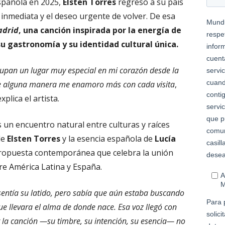
 española en 2025,
Elsten Torres
regresó a su país
inmediata y el deseo urgente de volver. De esa
adrid
, una canción inspirada por la energía de
 su gastronomía y su identidad cultural única.
pan un lugar muy especial en mi corazón desde la
y de alguna manera me enamoro más con cada visita
,
explica el artista.
un encuentro natural entre culturas y raíces
de
Elsten Torres
y la esencia española de
Lucía
opuesta contemporánea que celebra la unión
tre América Latina y España.
entía su latido, pero sabía que aún estaba buscando
que llevara el alma de donde nace. Esa voz llegó con
 la canción —su timbre, su intención, su esencia— no