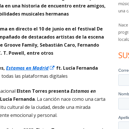
músic
da en una historia de encuentro entre amigos,
una c
ibilidades musicales hermanas
Nace
ma en directo el 10 de junio en el festival De
progr
mpañado de destacados artistas de la escena
local
he Groove Family, Sebastián Caro, Fernando
. T. Powell, entre otros
SU
Abrir
es,
Estamos en Madrid
ft. Lucía Fernanda
en
 todas las plataformas digitales
una
nacional
Elsten Torres presenta
Estamos en
ventana
 Lucía Fernanda
. La canción nace como una carta
nueva
itu cultural de la ciudad, desde una mirada
nte emocional y personal.