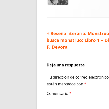
Artículo
Reseña literaria: Monstru
Navegación
anterior
busca monstruo: Libro 1 – D
de
F. Devora
entradas
Deja una respuesta
Tu dirección de correo electrónico
están marcados con
*
Comentario
*