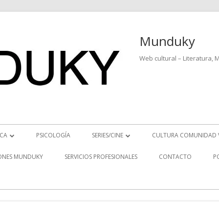
Munduky
Web cultural – Literatura, 
ICA
PSICOLOGÍA
SERIES/CINE
CULTURA COMUNIDAD 
ICIAS MUSICALES
SERIES
ONES MUNDUKY
SERVICIOS PROFESIONALES
CONTACTO
P
EO ENTREVISTAS
CINE
REVISTAS MUSICALES
S