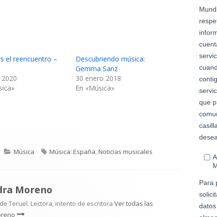
s el reencuentro –
Descubriendo música:
Gemma Sanz
 2020
30 enero 2018
sica»
En «Música»
Categorías
Etiquetas
Música
Música: España
,
Noticias musicales
dra Moreno
e Teruel. Lectora, intento de escritora
Ver todas las
oreno