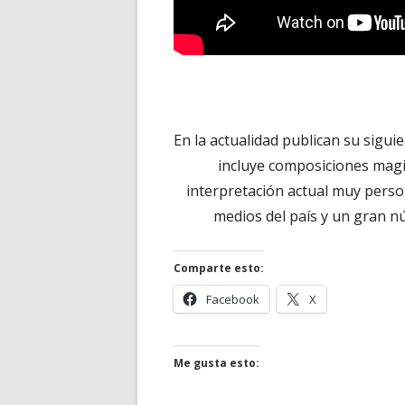
En la actualidad publican su sigui
incluye composiciones magi
interpretación actual muy perso
medios del país y un gran n
Comparte esto:
Abrir
Abrir
Facebook
X
en
en
una
una
ventana
ventana
Me gusta esto:
nueva
nueva