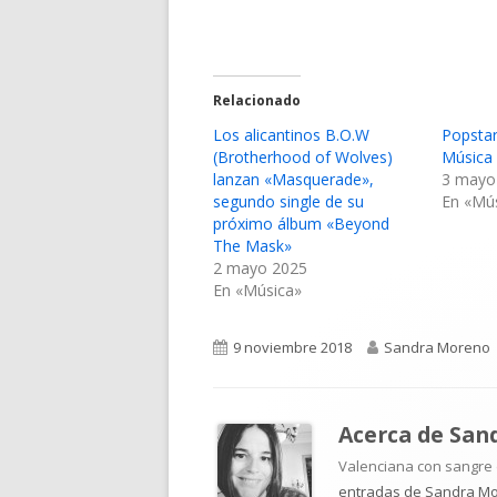
Relacionado
Los alicantinos B.O.W
Popstar
(Brotherhood of Wolves)
Música
lanzan «Masquerade»,
3 mayo
segundo single de su
En «Mú
próximo álbum «Beyond
The Mask»
2 mayo 2025
En «Música»
Publicado
Autor
9 noviembre 2018
Sandra Moreno
el
Acerca de
San
Valenciana con sangre d
entradas de Sandra M