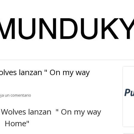
olves lanzan " On my way
Ba
lat
para Eva Vázquez y The Wolves lanzan " On my way Ho
ja un comentario
pri
 Wolves lanzan " On my way
Home"