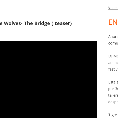
Ver m
EN
e Wolves- The Bridge ( teaser)
Anora
come
DJ MO
anunc
festiv
Este 
por 3
talle
despo
Tigre