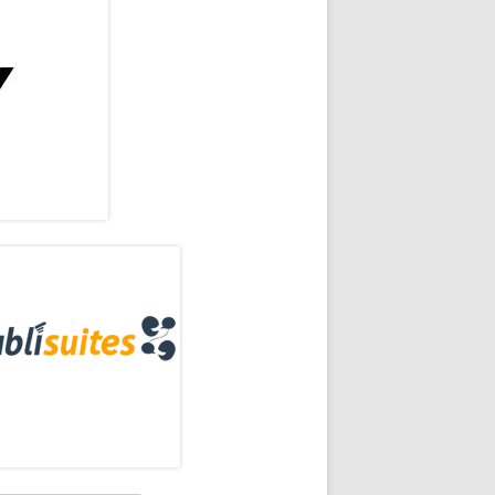
rra
eral
me"
ncipal