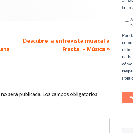
Artículo
o
Descubre la entrevista musical a
siguiente
iana
Fractal – Música
 no será publicada.
Los campos obligatorios