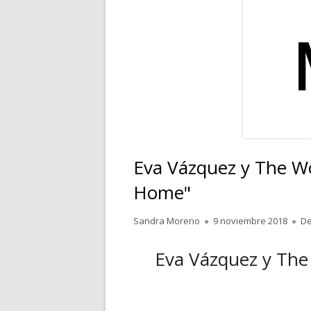
RELATOS
POESÍA
PENSAMIENTOS
Eva Vázquez y The W
Home"
Autor
Publicado
Sandra Moreno
9 noviembre 2018
De
el
Eva Vázquez y The