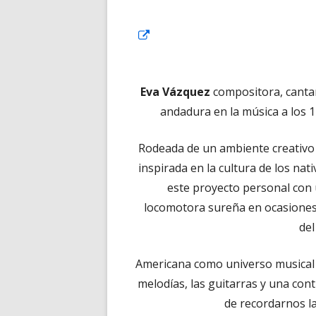
Abrir
en
una
Eva Vázquez
compositora, canta
ventana
andadura en la música a los 
nueva
Rodeada de un ambiente creativo 
inspirada en la cultura de los na
este proyecto personal con
locomotora sureña en ocasiones 
de
Americana como universo musical e
melodías, las guitarras y una co
de recordarnos la 