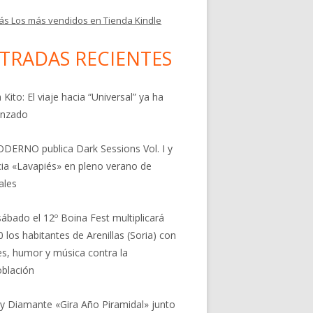
ás Los más vendidos en Tienda Kindle
TRADAS RECIENTES
 Kito: El viaje hacia “Universal” ya ha
nzado
DERNO publica Dark Sessions Vol. I y
ia «Lavapiés» en pleno verano de
ales
sábado el 12º Boina Fest multiplicará
0 los habitantes de Arenillas (Soria) con
res, humor y música contra la
blación
 y Diamante «Gira Año Piramidal» junto