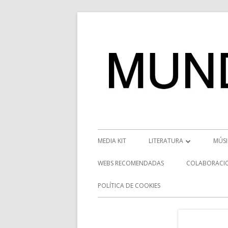
Saltar
al
contenido
Menú
MEDIA KIT
LITERATURA
MÚS
principal
RESEÑAS
NOT
WEBS RECOMENDADAS
COLABORACI
NOVEDADES
VÍD
POLÍTICA DE COOKIES
ENTREVISTAS LITERARIAS
ENT
DESCUBRIENDO ESCRITORE