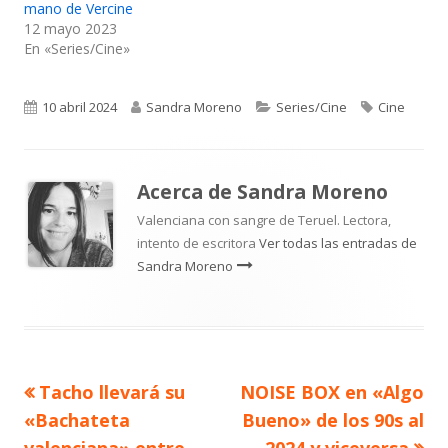
mano de Vercine
12 mayo 2023
En «Series/Cine»
Publicado
Autor
Categorías
Etiquetas
10 abril 2024
Sandra Moreno
Series/Cine
Cine
el
Acerca de
Sandra Moreno
Valenciana con sangre de Teruel. Lectora,
intento de escritora
Ver todas las entradas de
Sandra Moreno
Artículo
Artículo
Tacho llevará su
NOISE BOX en «Algo
Navegación
anterior
siguiente
«Bachateta
Bueno» de los 90s al
de
valenciana» entre
2024 y viceversa