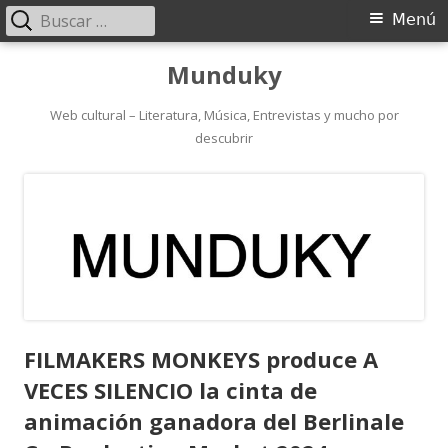
Buscar:
Menú
Menú
principal
Saltar
Munduky
al
contenido
Web cultural – Literatura, Música, Entrevistas y mucho por
descubrir
FILMAKERS MONKEYS produce A
VECES SILENCIO la cinta de
animación ganadora del Berlinale