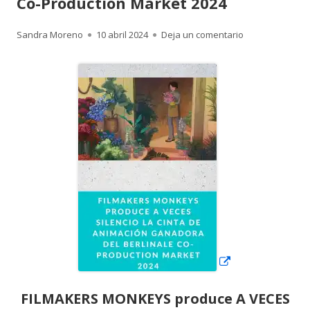
Co-Production Market 2024
Autor
Publicado
para FILMAKERS 
Sandra Moreno
10 abril 2024
Deja un comentario
el
Abrir
en
una
ventana
nueva
FILMAKERS MONKEYS produce A VECES