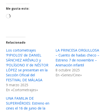
una
una
ventana
ventana
Me gusta esto:
nueva
nueva
Cargando...
Relacionado
Los cortometrajes
LA PRINCESA ORGULLOSA
‘PIPIOLOS’ de DANIEL
– Cuento de hadas checo –
SÁNCHEZ ARÉVALO y
Estreno 7 de noviembre –
‘POLÍGONO X’ de NÉSTOR
Animación infantil
LÓPEZ se presentan en la
8 octubre 2025
Sección Oficial del
En «Series/Cine»
FESTIVAL DE MÁLAGA
9 marzo 2025
En «Cortometrajes»
UNA FAMILIA DE
SUPERHÉROES: Estreno en
cines el 16 de junio de la