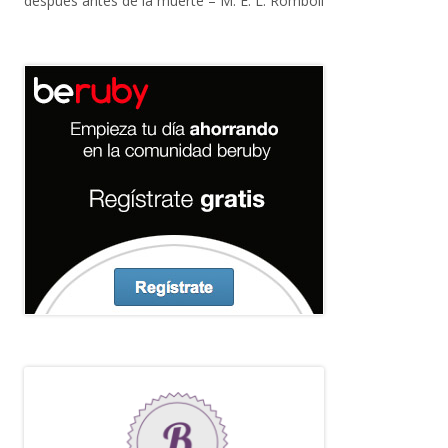
después antes de la muerte – M. E. L. Romboli