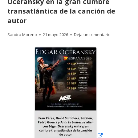
Oceransky en la gran cumbre
transatlántica de la canción de
autor
Autor
Publicado
para Fran Pere
Sandra Moreno
21 mayo 2026
Deja un comentario
el
Abrir
en
una
ventana
nueva