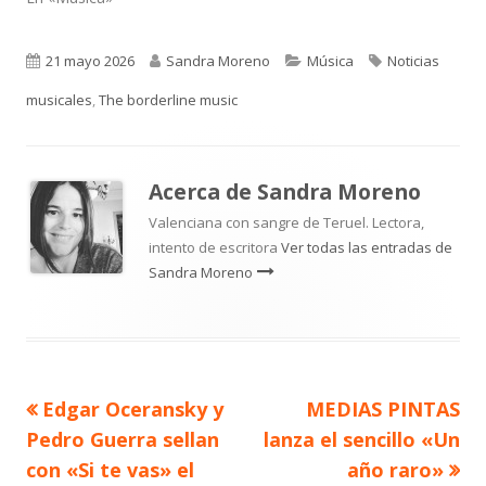
Publicado
Autor
Categorías
Etiquetas
21 mayo 2026
Sandra Moreno
Música
Noticias
el
musicales
,
The borderline music
Acerca de
Sandra Moreno
Valenciana con sangre de Teruel. Lectora,
intento de escritora
Ver todas las entradas de
Sandra Moreno
Artículo
Artículo
Edgar Oceransky y
MEDIAS PINTAS
Navegación
anterior
siguiente
Pedro Guerra sellan
lanza el sencillo «Un
de
con «Si te vas» el
año raro»