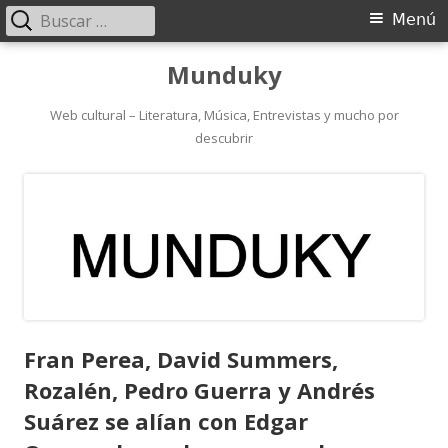
Buscar:
Menú
Menú
principal
Saltar
Munduky
al
contenido
Web cultural – Literatura, Música, Entrevistas y mucho por
descubrir
Fran Perea, David Summers,
Rozalén, Pedro Guerra y Andrés
Suárez se alían con Edgar