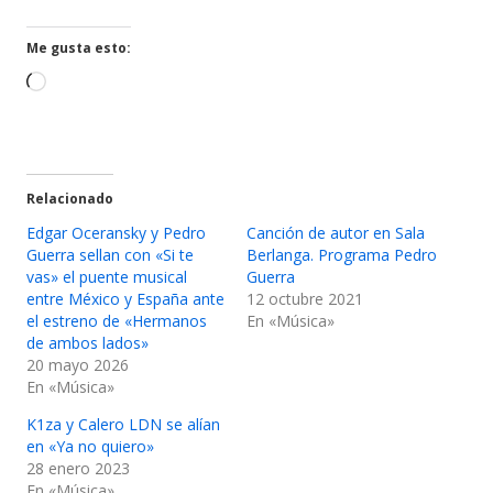
una
una
ventana
ventana
Me gusta esto:
nueva
nueva
Cargando...
Relacionado
Edgar Oceransky y Pedro
Canción de autor en Sala
Guerra sellan con «Si te
Berlanga. Programa Pedro
vas» el puente musical
Guerra
entre México y España ante
12 octubre 2021
el estreno de «Hermanos
En «Música»
de ambos lados»
20 mayo 2026
En «Música»
K1za y Calero LDN se alían
en «Ya no quiero»
28 enero 2023
En «Música»