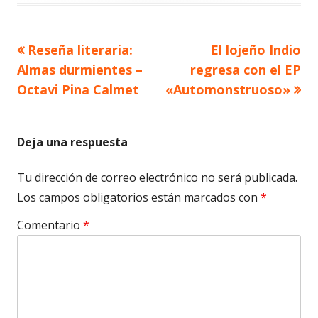
Artículo
Artículo
Reseña literaria:
El lojeño Indio
Navegación
anterior
siguiente
Almas durmientes –
regresa con el EP
de
Octavi Pina Calmet
«Automonstruoso»
entradas
Deja una respuesta
Tu dirección de correo electrónico no será publicada.
Los campos obligatorios están marcados con
*
Comentario
*