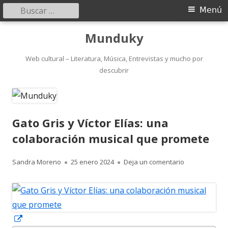
Buscar:
Menú
Menú
principal
Saltar
Munduky
al
contenido
Web cultural – Literatura, Música, Entrevistas y mucho por
descubrir
Gato Gris y Víctor Elías: una
colaboración musical que promete
Autor
Publicado
para Gato Gris
Sandra Moreno
25 enero 2024
Deja un comentario
el
Abrir