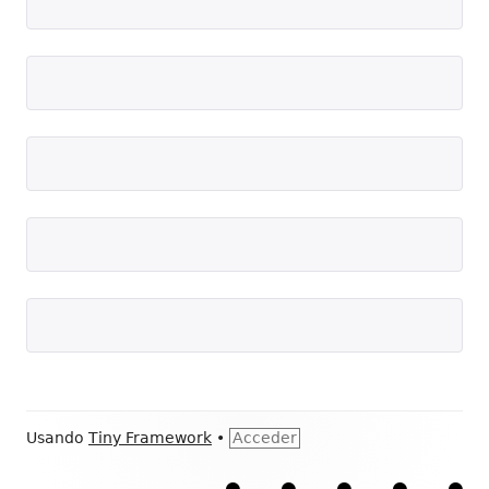
Contenido
Usando
Tiny Framework
•
Acceder
del
Literatura
Música
Cultura
Solidaridad
Pen