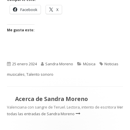
Abrir
Abrir
Facebook
X
en
en
una
una
ventana
ventana
Me gusta esto:
nueva
nueva
Publicado
Autor
Categorías
Etiquetas
25 enero 2024
Sandra Moreno
Música
Noticias
el
musicales
,
Talento sonoro
Acerca de
Sandra Moreno
Valenciana con sangre de Teruel. Lectora, intento de escritora
Ver
todas las entradas de Sandra Moreno