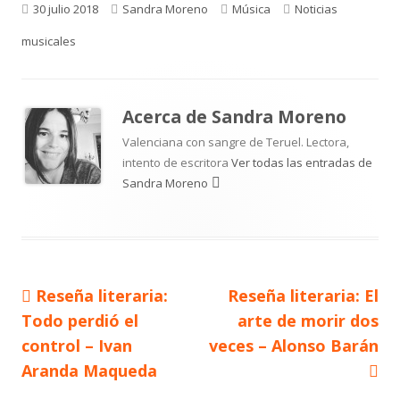
Publicado
Autor
Categorías
Etiquetas
30 julio 2018
Sandra Moreno
Música
Noticias
el
musicales
Acerca de
Sandra Moreno
Valenciana con sangre de Teruel. Lectora,
intento de escritora
Ver todas las entradas de
Sandra Moreno
Artículo
Artículo
Reseña literaria:
Reseña literaria: El
Navegación
anterior
siguiente
Todo perdió el
arte de morir dos
de
control – Ivan
veces – Alonso Barán
Aranda Maqueda
entradas