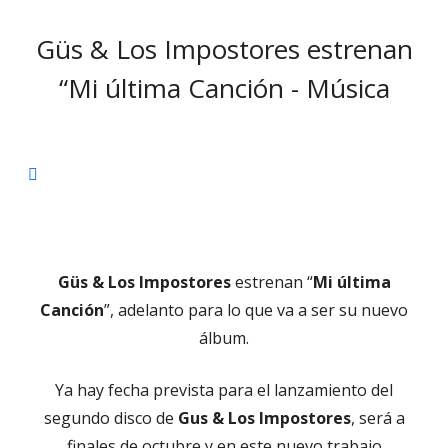
el
Güs & Los Impostores estrenan
“Mi última Canción - Música
Abrir
en
una
ventana
Güs & Los Impostores
estrenan “
Mi última
nueva
Canción
”, adelanto para lo que va a ser su nuevo
álbum.
Ya hay fecha prevista para el lanzamiento del
segundo disco de
Gus & Los Impostores
, será a
finales de octubre y en este nuevo trabajo