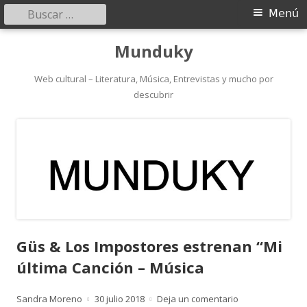
Buscar:
Menú
Menú
principal
Saltar
Munduky
al
contenido
Web cultural – Literatura, Música, Entrevistas y mucho por
descubrir
Güs & Los Impostores estrenan “Mi
última Canción – Música
Autor
Publicado
para Güs & Los 
Sandra Moreno
30 julio 2018
Deja un comentario