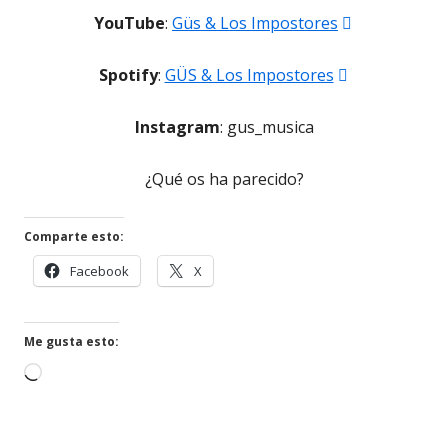
Abrir
YouTube
:
Güs & Los Impostores
en
Abrir
Spotify
:
GÜS & Los Impostores
una
en
ventana
Instagram
: gus_musica
una
nueva
ventana
¿Qué os ha parecido?
nueva
Comparte esto:
Abrir
Abrir
Facebook
X
en
en
una
una
ventana
ventana
Me gusta esto:
nueva
nueva
Cargando...