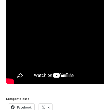
Comparte esto:
Abrir
Abrir
Facebook
X