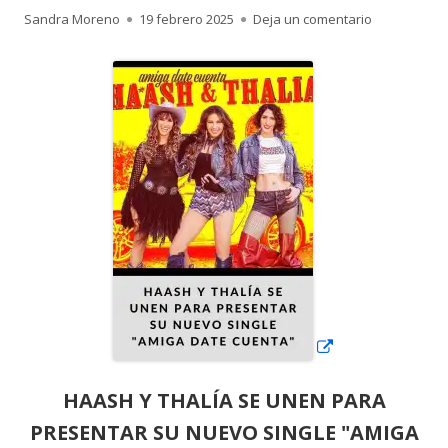
Autor
Publicado
para HAASH 
Sandra Moreno
19 febrero 2025
Deja un comentario
el
Abrir
en
una
ventana
nueva
HAASH Y THALÍA SE UNEN PARA
PRESENTAR SU NUEVO SINGLE "AMIGA