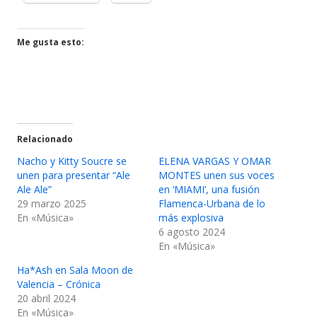
en
en
una
una
ventana
ventana
Me gusta esto:
nueva
nueva
Relacionado
Nacho y Kitty Soucre se
ELENA VARGAS Y OMAR
unen para presentar “Ale
MONTES unen sus voces
Ale Ale”
en ‘MIAMI’, una fusión
29 marzo 2025
Flamenca-Urbana de lo
En «Música»
más explosiva
6 agosto 2024
En «Música»
Ha*Ash en Sala Moon de
Valencia – Crónica
20 abril 2024
En «Música»