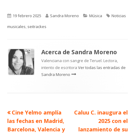
Publicado
Autor
Categorías
Etiquetas
19 febrero 2025
Sandra Moreno
Música
Noticias
el
musicales
,
seitrackes
Acerca de
Sandra Moreno
Valenciana con sangre de Teruel. Lectora,
intento de escritora
Ver todas las entradas de
Sandra Moreno
Artículo
Artículo
Cine Yelmo amplía
Caluu C. inaugura el
Navegación
anterior
siguiente
las fechas en Madrid,
2025 con el
de
Barcelona, Valencia y
lanzamiento de su