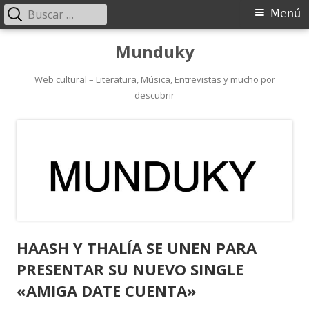
Buscar:
Menú
Menú
principal
Saltar
Munduky
al
contenido
Web cultural – Literatura, Música, Entrevistas y mucho por
descubrir
HAASH Y THALÍA SE UNEN PARA
PRESENTAR SU NUEVO SINGLE
«AMIGA DATE CUENTA»