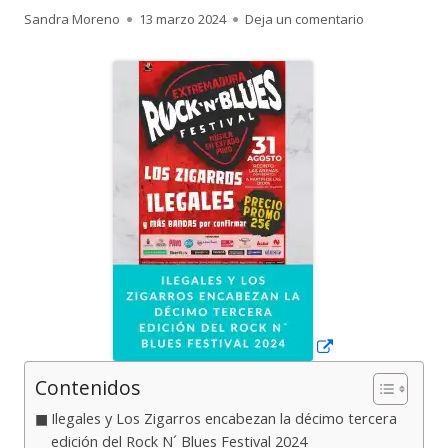
Autor
Publicado
para Ilegales 
Sandra Moreno
13 marzo 2024
Deja un comentario
el
Abrir
en
una
ventana
nueva
Contenidos
Ilegales y Los Zigarros encabezan la décimo tercera
edición del Rock N´ Blues Festival 2024