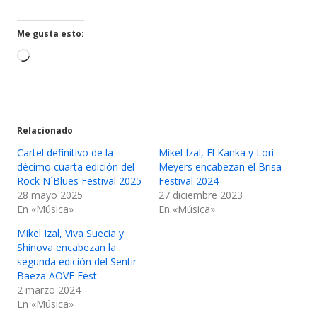
una
una
ventana
ventana
Me gusta esto:
nueva
nueva
Cargando...
Relacionado
Cartel definitivo de la
Mikel Izal, El Kanka y Lori
décimo cuarta edición del
Meyers encabezan el Brisa
Rock N´Blues Festival 2025
Festival 2024
28 mayo 2025
27 diciembre 2023
En «Música»
En «Música»
Mikel Izal, Viva Suecia y
Shinova encabezan la
segunda edición del Sentir
Baeza AOVE Fest
2 marzo 2024
En «Música»