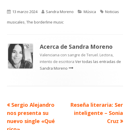
Publicado
Autor
Categorías
Etiquetas
13 marzo 2024
Sandra Moreno
Música
Noticias
el
musicales
,
The borderline music
Acerca de
Sandra Moreno
Valenciana con sangre de Teruel. Lectora,
intento de escritora
Ver todas las entradas de
Sandra Moreno
Artículo
Artículo
Sergio Alejandro
Reseña literaria: Ser
Navegación
anterior
siguiente
nos presenta su
inteligente – Sonia
de
nuevo single «Qué
Cruz
rico»