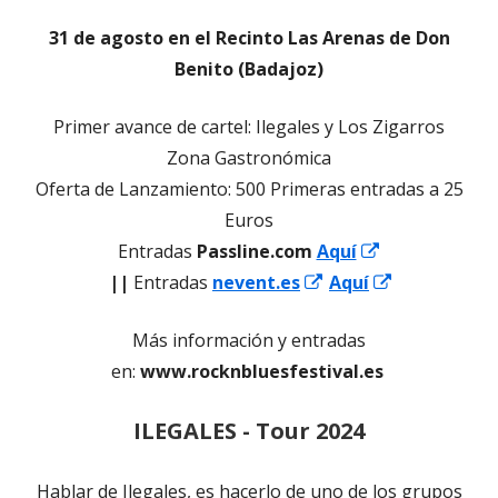
31 de agosto en el Recinto Las Arenas de Don
Benito (Badajoz)
Primer avance de cartel: Ilegales y Los Zigarros
Zona Gastronómica
Oferta de Lanzamiento: 500 Primeras entradas a 25
Euros
Entradas
Passline.com
Aquí
Abrir
Abrir
Abrir
||
Entradas
nevent.es
Aquí
en
en
en
Más información y entradas
una
una
una
en:
www.rocknbluesfestival.es
ventana
ventana
ventana
nueva
nueva
nueva
ILEGALES - Tour 2024
Hablar de Ilegales, es hacerlo de uno de los grupos