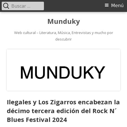
Buscar:
Menú
Menú
principal
Saltar
Munduky
al
contenido
Web cultural – Literatura, Música, Entrevistas y mucho por
descubrir
Ilegales y Los Zigarros encabezan la
décimo tercera edición del Rock N´
Blues Festival 2024