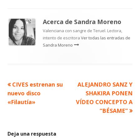
Acerca de
Sandra Moreno
Valenciana con sangre de Teruel. Lectora,
intento de escritora
Ver todas las entradas de
Sandra Moreno
Artículo
Artículo
CIVES estrenan su
ALEJANDRO SANZ Y
Navegación
anterior
siguiente
nuevo disco
SHAKIRA PONEN
de
«Filautía»
VÍDEO CONCEPTO A
“BÉSAME”
entradas
Deja una respuesta