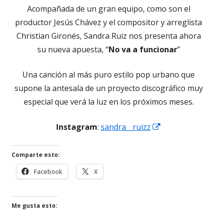
Acompañada de un gran equipo, como son el
productor Jesús Chávez y el compositor y arreglista
Christian Gironés, Sandra Ruiz nos presenta ahora
su nueva apuesta, “
No va a funcionar
”
Una canción al más puro estilo pop urbano que
supone la antesala de un proyecto discográfico muy
especial que verá la luz en los próximos meses.
Abrir
Instagram
:
sandra__ruizz
en
una
Comparte esto:
ventana
Abrir
Abrir
Facebook
X
nueva
en
en
una
una
ventana
ventana
Me gusta esto:
nueva
nueva