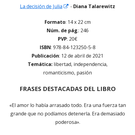
Abrir
La decisión de Julia
-
Diana Talarewitz
en
Formato
: 14 x 22 cm
una
Núm. de pág
.: 246
ventana
PVP
: 20€
nueva
ISBN
: 978-84-123250-5-8
Publicación
: 12 de abril de 2021
Temática:
libertad, independencia,
romanticismo, pasión
FRASES DESTACADAS DEL LIBRO
«El amor lo había arrasado todo. Era una fuerza tan
grande que no podíamos detenerla. Era demasiado
poderosa».