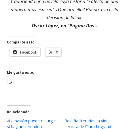
traduciendo una novela cuya historia le afecta de una
manera muy especial. ¿Qué ara ella? Bueno, esa es la
decisión de Julia».
Óscar López, en "Página Dos".
Comparte esto:
Abrir
Abrir
Facebook
X
en
en
una
una
ventana
ventana
Me gusta esto:
nueva
nueva
Cargando...
Relacionado
«La pasión puede resurgir
Reseña literaria: La vida
si hay un verdadero
secreta de Clara Legrand –