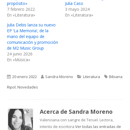
propósito»
Julia Caso
7 febrero 2022
3 mayo 2024
En «Literatura»
En «Literatura»
Julia Debis lanza su nuevo
EP ‘La Memoria’, de la
mano del equipo de
comunicación y promoción
de M2 Music Group
24 junio 2026
En «Música»
Publicado
Autor
Categorías
Etiquetas
20 enero 2022
Sandra Moreno
Literatura
Bibiana
el
Ripol
,
Novedades
Acerca de
Sandra Moreno
Valenciana con sangre de Teruel. Lectora,
intento de escritora
Ver todas las entradas de