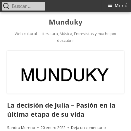
Buscar:
Menú
Menú
principal
Saltar
Munduky
al
contenido
Web cultural – Literatura, Música, Entrevistas y mucho por
descubrir
La decisión de Julia – Pasión en la
última etapa de su vida
Autor
Publicado
para La decisi
Sandra Moreno
20 enero 2022
Deja un comentario