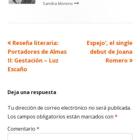
Sandra Moreno
Artículo
Artículo
Reseña literaria:
Espejo’, el single
Navegación
anterior
siguiente
Portadores de Almas
debut de Joana
de
II: Gestación – Luz
Romero
Escaño
entradas
Deja una respuesta
Tu dirección de correo electrónico no será publicada.
Los campos obligatorios están marcados con
*
Comentario
*