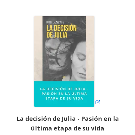
el
Abrir
en
una
ventana
nueva
La decisión de Julia - Pasión en la
última etapa de su vida