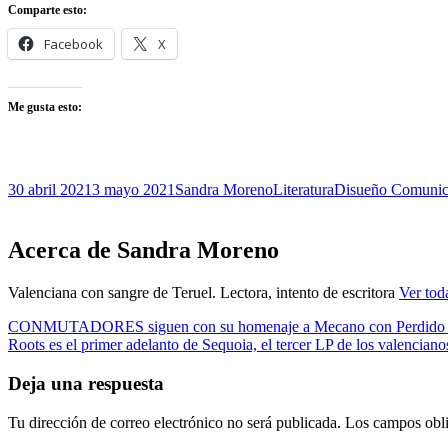
Comparte esto:
Facebook
X
Me gusta esto:
Publicado
Autor
Categorías
Etiquetas
30 abril 2021
3 mayo 2021
Sandra Moreno
Literatura
Disueño Comunic
el
Acerca de
Sandra Moreno
Valenciana con sangre de Teruel. Lectora, intento de escritora
Ver tod
Navegación
Artículo
CONMUTADORES siguen con su homenaje a Mecano con Perdido e
anterior
Artículo
Roots es el primer adelanto de Sequoia, el tercer LP de los valencian
de
siguiente
entradas
Deja una respuesta
Tu dirección de correo electrónico no será publicada.
Los campos obli