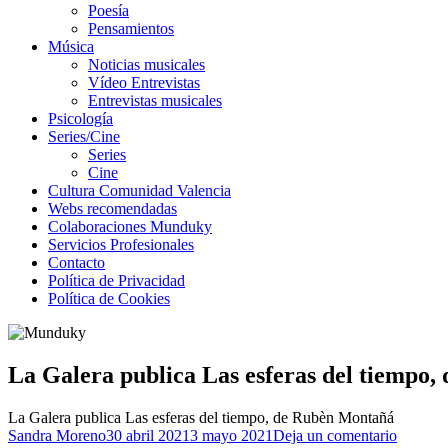
Poesía
Pensamientos
Música
Noticias musicales
Vídeo Entrevistas
Entrevistas musicales
Psicología
Series/Cine
Series
Cine
Cultura Comunidad Valencia
Webs recomendadas
Colaboraciones Munduky
Servicios Profesionales
Contacto
Política de Privacidad
Política de Cookies
La Galera publica Las esferas del tiempo
La Galera publica Las esferas del tiempo, de Rubèn Montañá
Autor
Publicado
para
Sandra Moreno
30 abril 2021
3 mayo 2021
Deja un comentario