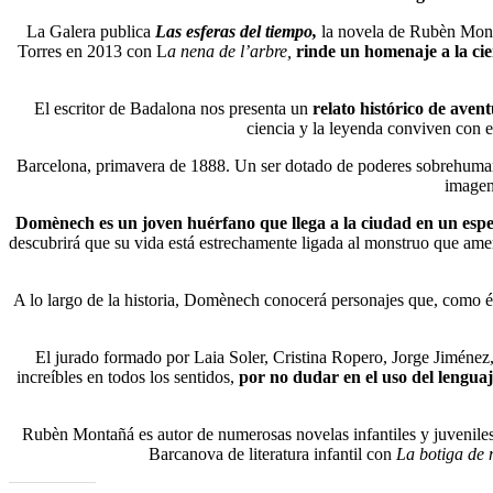
La Galera publica
Las esferas del tiempo,
la novela de Rubèn Monta
Torres en 2013 con L
a nena de l’arbre,
rinde un homenaje a la cien
El escritor de Badalona nos presenta un
relato histórico de aven
ciencia y la leyenda conviven con el
Barcelona, primavera de 1888. Un ser dotado de poderes sobrehumanos
imagen
Domènech es un joven huérfano que llega a la ciudad en un espec
descubrirá que su vida está estrechamente ligada al monstruo que amen
A lo largo de la historia, Domènech conocerá personajes que, como él
El jurado formado por Laia Soler, Cristina Ropero, Jorge Jiméne
increíbles en todos los sentidos,
por no dudar en el uso del lengua
Rubèn Montañá es autor de numerosas novelas infantiles y juvenile
Barcanova de literatura infantil con
La botiga de 