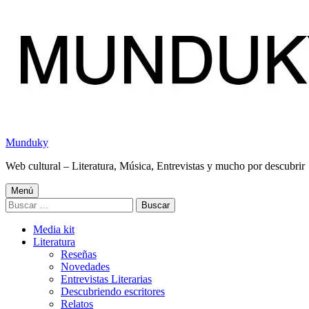
Saltar
al
contenido
Munduky
Web cultural – Literatura, Música, Entrevistas y mucho por descubrir
Menú
Menú
Buscar:
principal
Media kit
Literatura
Reseñas
Novedades
Entrevistas Literarias
Descubriendo escritores
Relatos