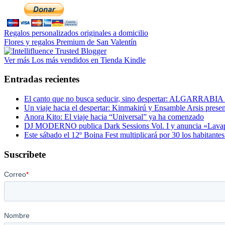
lateral
principal
Regalos personalizados originales a domicilio
Flores y regalos Premium de San Valentín
Ver más Los más vendidos en Tienda Kindle
Entradas recientes
El canto que no busca seducir, sino despertar: ALGARRABIA 
Un viaje hacia el despertar: Kinmakirú y Ensamble Arsis presen
Anora Kito: El viaje hacia “Universal” ya ha comenzado
DJ MODERNO publica Dark Sessions Vol. I y anuncia «Lavapié
Este sábado el 12º Boina Fest multiplicará por 30 los habitantes
Suscribete