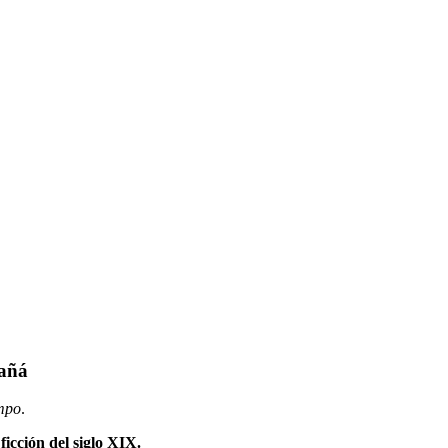
tañá
empo
.
icción del siglo XIX.