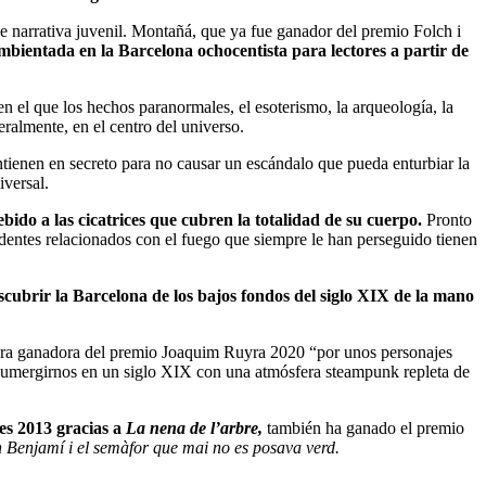
narrativa juvenil. Montañá, que ya fue ganador del premio Folch i
 ambientada en la Barcelona ochocentista para lectores a partir de
n el que los hechos paranormales, el esoterismo, la arqueología, la
eralmente, en el centro del universo.
tienen en secreto para no causar un escándalo que pueda enturbiar la
versal.
do a las cicatrices que cubren la totalidad de su cuerpo.
Pronto
identes relacionados con el fuego que siempre le han perseguido tienen
ubrir la Barcelona de los bajos fondos del siglo XIX de la mano
a ganadora del premio Joaquim Ruyra 2020 “por unos personajes
sumergirnos en un siglo XIX con una atmósfera steampunk repleta de
es 2013 gracias a
La nena de l’arbre,
también ha ganado el premio
 Benjamí i el semàfor que mai no es posava verd.