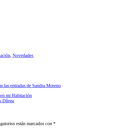
ación
,
Novedades
as las entradas de Sandra Moreno
n mi Habitación
os Dûrga
gatorios están marcados con
*