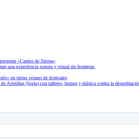
presenta «Cantos de Sirena»
tan una experiencia sonora y visual sin fronteras
s» en pleno verano de festivales
 de Arenillas (Soria) con talleres, humor y música contra la despoblació