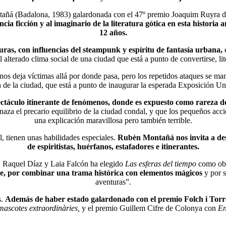
ñá (Badalona, 1983) galardonada con el 47º premio Joaquim Ruyra de 
cia ficción y al imaginario de la literatura gótica en esta historia
12 años.
turas, con influencias del steampunk y espíritu de fantasía urbana,
e
 alterado clima social de una ciudad que está a punto de convertirse, lit
 deja víctimas allá por donde pasa, pero los repetidos ataques se man
 de la ciudad, que está a punto de inaugurar la esperada Exposición Uni
táculo itinerante de fenómenos, donde es expuesto como rareza debi
aza el precario equilibrio de la ciudad condal, y que los pequeños acc
una explicación maravillosa pero también terrible.
, tienen unas habilidades especiales.
Rubèn Montañá nos invita a desc
de espiritistas, huérfanos, estafadores e itinerantes.
z, Raquel Díaz y Laia Falcón ha elegido
Las esferas del tiempo
como obr
je, por combinar una trama histórica con elementos mágicos
y por 
aventuras”.
s.
Además de haber estado galardonado con el premio Folch i Torr
mascotes extraordinàries,
y el premio Guillem Cifre de Colonya con
En