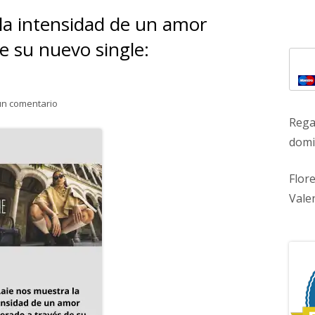
la intensidad de un amor
Ba
e su nuevo single:
lat
pri
para La Laie nos muestra la intensidad de un amor inesper
un comentario
Rega
Abrir
domic
en
una
Flor
ventana
Vale
nueva