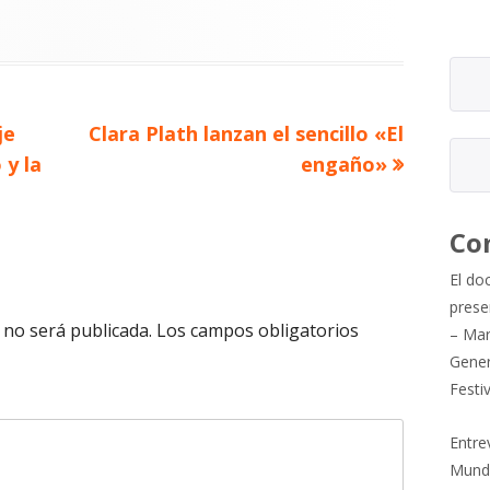
Artículo
je
Clara Plath lanzan el sencillo «El
siguiente
 y la
engaño»
Co
El do
prese
 no será publicada.
Los campos obligatorios
– Mar
Gener
Festi
Entre
Mund