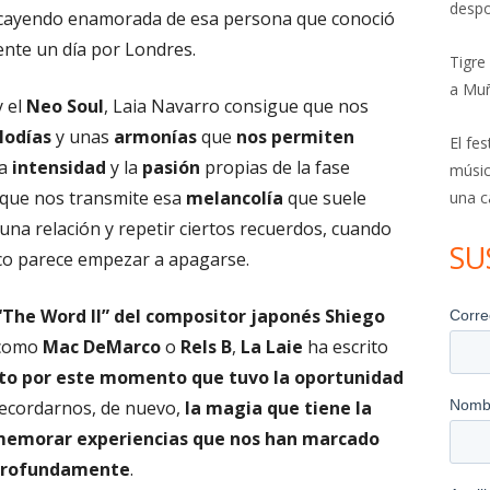
despo
ó cayendo enamorada de esa persona que conoció
nte un día por Londres.
Tigre
a Mu
 el
Neo Soul
, Laia Navarro consigue que nos
lodías
y unas
armonías
que
nos permiten
El fe
la
intensidad
y la
pasión
propias de la fase
músic
z que nos transmite esa
melancolía
que suele
una c
na relación y repetir ciertos recuerdos, cuando
SU
co parece empezar a apagarse.
“The Word II” del compositor japonés Shiego
 como
Mac DeMarco
o
Rels B
,
La Laie
ha escrito
to por este momento que tuvo la oportunidad
recordarnos, de nuevo,
la magia que tiene la
ememorar experiencias que nos han marcado
profundamente
.