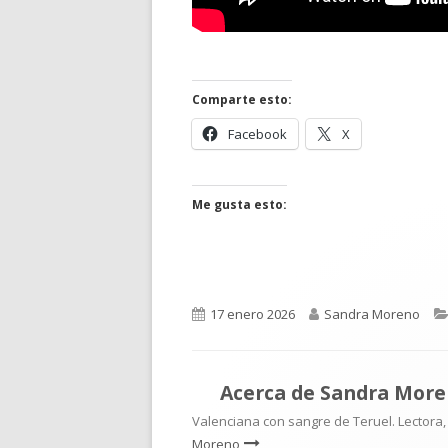
Comparte esto:
Abrir
Abrir
Facebook
X
en
en
una
una
ventana
ventana
Me gusta esto:
nueva
nueva
Publicado
Autor
17 enero 2026
Sandra Moreno
el
Acerca de
Sandra More
Valenciana con sangre de Teruel. Lectora,
Moreno