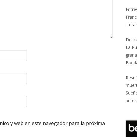
Entrev
Franc
litera
Descu
La Pu
grana
Banda
Reseñ
muert
Sueñ
antes
nico y web en este navegador para la próxima