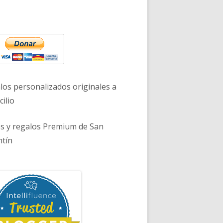
rra
eral
ncipal
ado a través de su nuevo single: «INESperada»
los personalizados originales a
ilio
es y regalos Premium de San
ntín