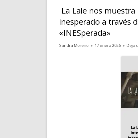
La Laie nos muestra 
RELATOS
inesperado a través d
POESÍA
«INESperada»
PENSAMIENTOS
Autor
Publicado
Sandra Moreno
17 enero 2026
Deja 
el