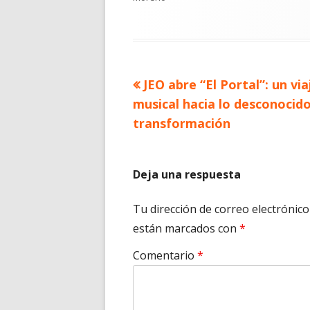
Artículo
JEO abre “El Portal”: un via
Navegación
anterior
musical hacia lo desconocido
de
transformación
entradas
Deja una respuesta
Tu dirección de correo electrónico
están marcados con
*
Comentario
*