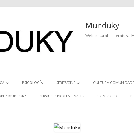
Munduky
Web cultural – Literatura, 
ICA
PSICOLOGÍA
SERIES/CINE
CULTURA COMUNIDAD 
ICIAS MUSICALES
SERIES
ONES MUNDUKY
SERVICIOS PROFESIONALES
CONTACTO
P
EO ENTREVISTAS
CINE
REVISTAS MUSICALES
S