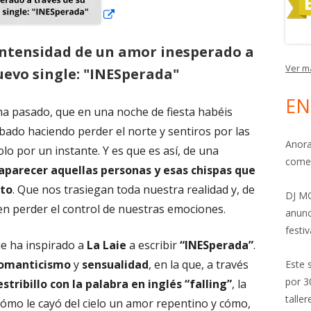
intensidad de un amor inesperado a
Ver m
uevo single: "INESperada"
EN
a pasado, que en una noche de fiesta habéis
bado haciendo perder el norte y sentiros por las
Anora
lo por un instante. Y es que es así, de una
come
aparecer aquellas personas y esas chispas que
cto
. Que nos trasiegan toda nuestra realidad y, de
DJ MO
en perder el control de nuestras emociones.
anunc
festiv
ue ha inspirado a
La Laie
a escribir
“INESperada”
.
omanticismo
y
sensualidad
, en la que, a través
Este 
por 3
tribillo con la palabra en inglés “falling”
, la
talle
ómo le cayó del cielo un amor repentino y cómo,