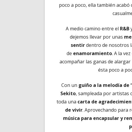
poco a poco, ella también acab
casualme
A medio camino entre el
R&B
y
dejemos llevar por unas
me
sentir
dentro de nosotros 
de
enamoramiento
. A la ve
acompañar las ganas de alargar u
ésta poco a po
Con un
guiño a la melodía de 
Sekito
, sampleada por artistas
toda una
carta de agradecimien
de vivir
. Aprovechando para 
música para encapsular y r