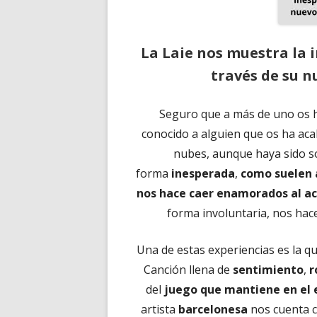
La Laie nos muestra la 
través de su n
Seguro que a más de uno os h
conocido a alguien que os ha aca
nubes, aunque haya sido so
forma
inesperada
,
como suelen 
nos hace caer enamorados al a
forma involuntaria, nos hac
Una de estas experiencias es la q
Canción llena de
sentimiento
,
r
del
juego que mantiene en el es
artista
barcelonesa
nos cuenta c