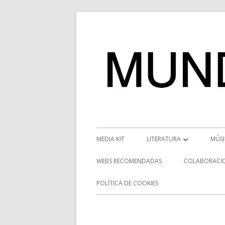
Saltar
al
contenido
Menú
MEDIA KIT
LITERATURA
MÚS
principal
RESEÑAS
NOT
WEBS RECOMENDADAS
COLABORACI
NOVEDADES
VÍD
POLÍTICA DE COOKIES
ENTREVISTAS LITERARIAS
ENT
DESCUBRIENDO ESCRITORE