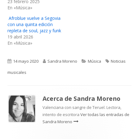
23 febrero 2025
En «Música»
Afroblue vuelve a Segovia
con una quinta edición
repleta de soul, jazz y funk
19 abril 2026
En «Música»
Publicado
Autor
Categorías
Etiquetas
14 mayo 2020
Sandra Moreno
Música
Noticias
el
musicales
Acerca de
Sandra Moreno
Valenciana con sangre de Teruel. Lectora,
intento de escritora
Ver todas las entradas de
Sandra Moreno