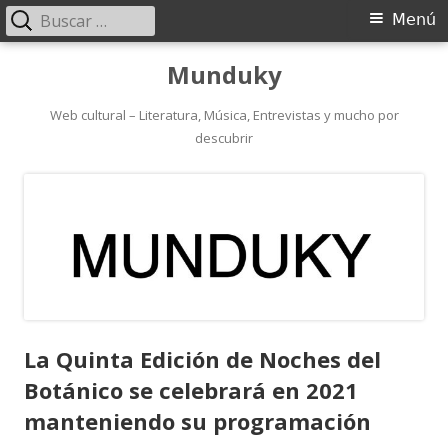
Buscar:
Menú
Menú
principal
Saltar
Munduky
al
contenido
Web cultural – Literatura, Música, Entrevistas y mucho por
descubrir
La Quinta Edición de Noches del
Botánico se celebrará en 2021
manteniendo su programación