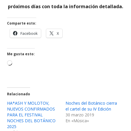
próximos días con toda la información detallada.
Comparte esto:
Abrir
Abrir
Facebook
X
en
en
una
una
ventana
ventana
Me gusta esto:
nueva
nueva
Cargando...
Relacionado
HA*ASH Y MOLOTOV,
Noches del Botánico cierra
NUEVOS CONFIRMADOS
el cartel de su IV Edición
PARA EL FESTIVAL
30 marzo 2019
NOCHES DEL BOTÁNICO
En «Música»
2025