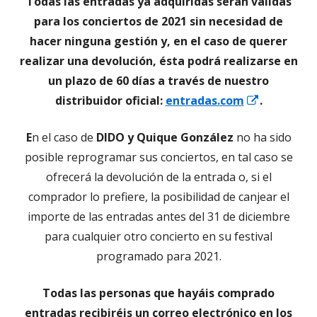
Todas las entradas ya adquiridas serán válidas
para los conciertos de 2021 sin necesidad de
hacer ninguna gestión y, en el caso de querer
realizar una devolución, ésta podrá realizarse en
un plazo de 60 días a través de nuestro
Abrir
distribuidor oficial:
entradas.com
.
en
E
n el caso de
DIDO y Quique González
no ha sido
una
posible reprogramar sus conciertos, en tal caso se
ventana
ofrecerá la devolución de la entrada o, si el
nueva
comprador lo prefiere, la posibilidad de canjear el
importe de las entradas antes del 31 de diciembre
para cualquier otro concierto en su festival
programado para 2021.
Todas las personas que hayáis comprado
entradas recibiréis un correo electrónico en los