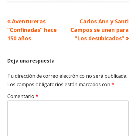
Artículo
Artículo
Aventureras
Carlos Ann y Santi
Navegación
anterior
siguiente
“Confinadas” hace
Campos se unen para
de
150 años
“Los desubicados”
entradas
Deja una respuesta
Tu dirección de correo electrónico no será publicada.
Los campos obligatorios están marcados con
*
Comentario
*