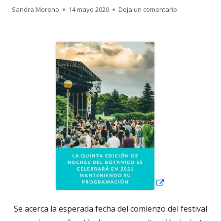
Autor
Publicado
para La Quinta
Sandra Moreno
14 mayo 2020
Deja un comentario
el
Abrir
en
una
ventana
nueva
Se acerca la esperada fecha del comienzo del festival