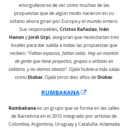
enorgullecerse de ver cómo muchas de las
propuestas que de algún modo nacieron en su
sótano ahora giran por Europa y el mundo entero.
Sus responsables,
Cristos Kafaslas
,
Iván
Hanon
y
Jordi Urpi
, aseguran que necesitarían tres
locales para dar salida a todas las propuestas que
reciben. “
Faltan espacios, faltan salas. Hay un montón
de gente que tiene proyectos, grupos o artistas en
solitario, y no damos abasto
”. Ojalá hubiera más salas
como
Diobar
. Ojalá otros diez años de
Diobar
.
Abrir
RUMBAKANA
en
Rumbakana
es un grupo que se forma en las calles
una
de Barcelona en el 2015 integrado por artistas de
ventana
Colombia, Argentina, Uruguay y Cataluña. Aclamada