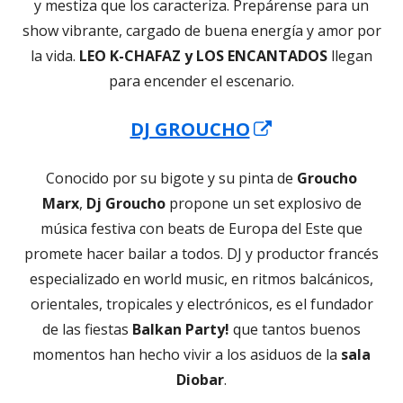
y mestiza que los caracteriza. Prepárense para un
show vibrante, cargado de buena energía y amor por
la vida.
LEO K-CHAFAZ y LOS ENCANTADOS
llegan
para encender el escenario.
Abrir
DJ GROUCHO
en
Conocido por su bigote y su pinta de
Groucho
una
Marx
,
Dj Groucho
propone un set explosivo de
ventana
música festiva con beats de Europa del Este que
nueva
promete hacer bailar a todos. DJ y productor francés
especializado en world music, en ritmos balcánicos,
orientales, tropicales y electrónicos, es el fundador
de las fiestas
Balkan Party!
que tantos buenos
momentos han hecho vivir a los asiduos de la
sala
Diobar
.