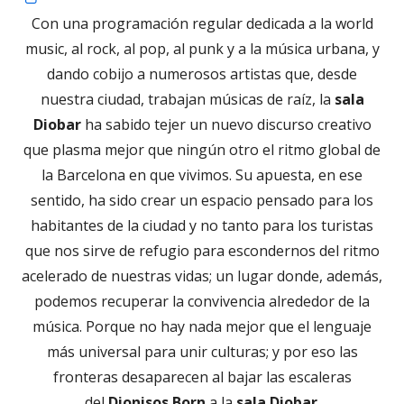
en
Con una programación regular dedicada a la world
una
music, al rock, al pop, al punk y a la música urbana, y
ventana
dando cobijo a numerosos artistas que, desde
nueva
nuestra ciudad, trabajan músicas de raíz, la
sala
Diobar
ha sabido tejer un nuevo discurso creativo
que plasma mejor que ningún otro el ritmo global de
la Barcelona en que vivimos. Su apuesta, en ese
sentido, ha sido crear un espacio pensado para los
habitantes de la ciudad y no tanto para los turistas
que nos sirve de refugio para escondernos del ritmo
acelerado de nuestras vidas; un lugar donde, además,
podemos recuperar la convivencia alrededor de la
música. Porque no hay nada mejor que el lenguaje
más universal para unir culturas; y por eso las
fronteras desaparecen al bajar las escaleras
del
Dionisos Born
a la
sala Diobar
.