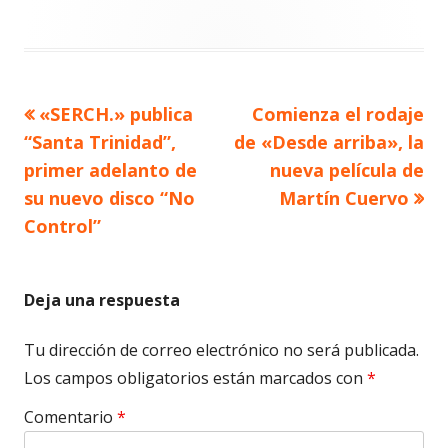
Artículo
Artículo
«SERCH.» publica
Comienza el rodaje
Navegación
anterior
siguiente
“Santa Trinidad”,
de «Desde arriba», la
de
primer adelanto de
nueva película de
su nuevo disco “No
Martín Cuervo
entradas
Control”
Deja una respuesta
Tu dirección de correo electrónico no será publicada.
Los campos obligatorios están marcados con
*
Comentario
*