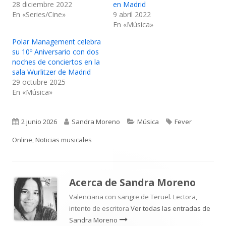
28 diciembre 2022
en Madrid
En «Series/Cine»
9 abril 2022
En «Música»
Polar Management celebra
su 10º Aniversario con dos
noches de conciertos en la
sala Wurlitzer de Madrid
29 octubre 2025
En «Música»
Publicado
Autor
Categorías
Etiquetas
2 junio 2026
Sandra Moreno
Música
Fever
el
Online
,
Noticias musicales
Acerca de
Sandra Moreno
Valenciana con sangre de Teruel. Lectora,
intento de escritora
Ver todas las entradas de
Sandra Moreno