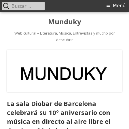
Buscar:
Menú
Menú
principal
Saltar
Munduky
al
contenido
Web cultural – Literatura, Música, Entrevistas y mucho por
descubrir
La sala Diobar de Barcelona
celebrará su 10º aniversario con
música en directo al aire libre el