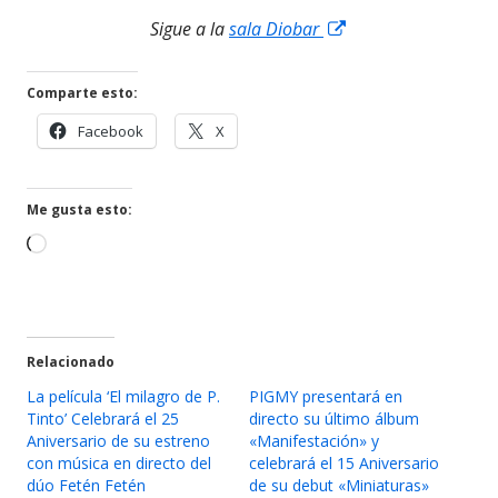
Abrir
Sigue a la
sala Diobar
en
una
Comparte esto:
ventana
Abrir
Abrir
Facebook
X
nueva
en
en
una
una
ventana
ventana
Me gusta esto:
nueva
nueva
Cargando...
Relacionado
La película ‘El milagro de P.
PIGMY presentará en
Tinto’ Celebrará el 25
directo su último álbum
Aniversario de su estreno
«Manifestación» y
con música en directo del
celebrará el 15 Aniversario
dúo Fetén Fetén
de su debut «Miniaturas»