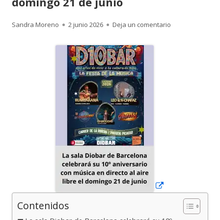
domingo 21 de junio
Autor
Publicado
para La sala Dio
Sandra Moreno
2 junio 2026
Deja un comentario
el
Abrir
en
una
ventana
nueva
Contenidos