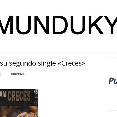
 su segundo single «Creces»
Ba
lat
para Le Flam (Rock ) lanza su segundo single «Creces»
ja un comentario
pri
Abrir
en
una
ventana