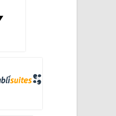
rra
eral
ncipal