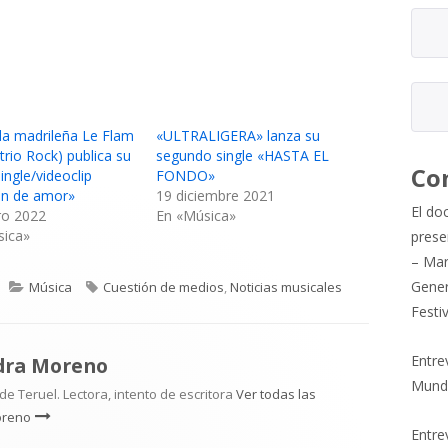
a madrileña Le Flam
«ULTRALIGERA» lanza su
trio Rock) publica su
segundo single «HASTA EL
Co
ingle/videoclip
FONDO»
ón de amor»
19 diciembre 2021
El do
ro 2022
En «Música»
sica»
prese
– Mar
Categorías
Etiquetas
Gener
Música
Cuestión de medios
,
Noticias musicales
Festi
Entre
dra Moreno
Mund
e Teruel. Lectora, intento de escritora
Ver todas las
oreno
Entrev