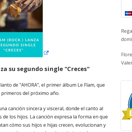
nueva
Rega
domic
Flor
Vale
nza su segundo single "Creces"
elanto de "AHORA", el primer álbum Le Flam, que
 a primeros del próximo año.
na canción sincera y visceral, donde el canto al
s de los hijos. La canción expresa la forma en que
an cómo sus hijos e hijas crecen, evolucionan y