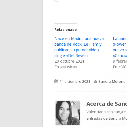
Cargando...
Relacionado
Nace en Madrid una nueva
La band
banda de Rock: Le Flam y
(Power 
publican su primer vídeo
nuevo s
single «Del Revés»
«Canci
20 octubre 2021
9 febre
En «Música»
En «Mú
Publicado
Autor
14 diciembre 2021
Sandra Moreno
el
Acerca de
San
Valenciana con sangre d
entradas de Sandra M