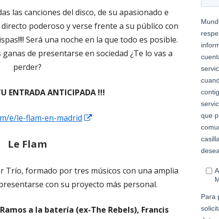
das las canciones del disco, de su apasionado e
directo poderoso y verse frente a su público con
spas!!!! Será una noche en la que todo es posible.
s ganas de presentarse en sociedad ¿Te lo vas a
perder?
TU ENTRADA ANTICIPADA !!!
Abrir
om/e/le-flam-en-madrid
en
Le Flam
una
ventana
r Trío, formado por tres músicos con una amplia
nueva
 presentarse con su proyecto más personal.
Ramos a la batería (ex-The Rebels), Francis