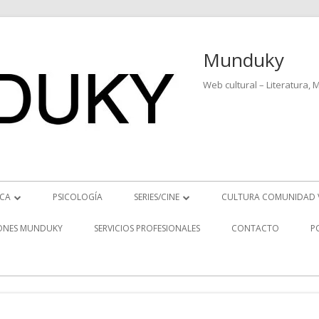
Munduky
Web cultural – Literatura, 
ICA
PSICOLOGÍA
SERIES/CINE
CULTURA COMUNIDAD 
ICIAS MUSICALES
SERIES
ONES MUNDUKY
SERVICIOS PROFESIONALES
CONTACTO
P
EO ENTREVISTAS
CINE
REVISTAS MUSICALES
S