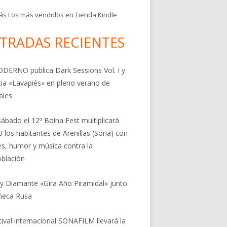
ás Los más vendidos en Tienda Kindle
TRADAS RECIENTES
DERNO publica Dark Sessions Vol. I y
ia «Lavapiés» en pleno verano de
ales
sábado el 12º Boina Fest multiplicará
0 los habitantes de Arenillas (Soria) con
res, humor y música contra la
blación
 y Diamante «Gira Año Piramidal» junto
ñeca Rusa
stival internacional SONAFILM llevará la