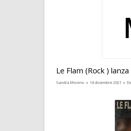
RELATOS
POESÍA
PENSAMIENTOS
Le Flam (Rock ) lanza
Autor
Publicado
Sandra Moreno
14 diciembre 2021
De
el