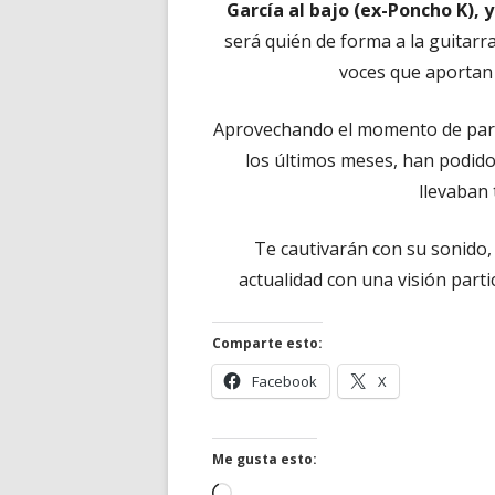
García al bajo (ex-Poncho K), 
será quién de forma a la guitarr
voces que aportan e
Aprovechando el momento de parón
los últimos meses, han podido
llevaban
Te cautivarán con su sonido, q
actualidad con una visión partic
Comparte esto:
Abrir
Abrir
Facebook
X
en
en
una
una
ventana
ventana
Me gusta esto:
nueva
nueva