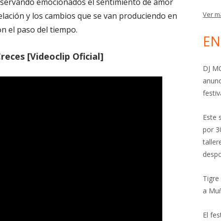
observando emocionados el sentimiento de amor
Ver m
elación y los cambios que se van produciendo en
on el paso del tiempo.
EN
reces [Videoclip Oficial]
DJ MO
anunc
festiv
Este 
por 3
talle
despo
Tigre
a Mu
El fe