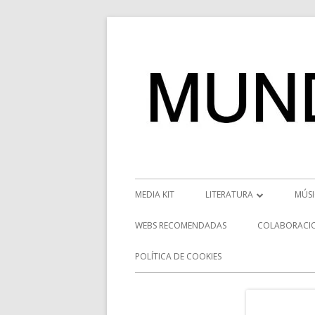
Saltar
al
contenido
Menú
MEDIA KIT
LITERATURA
MÚS
principal
RESEÑAS
NOT
WEBS RECOMENDADAS
COLABORACI
NOVEDADES
VÍD
POLÍTICA DE COOKIES
ENTREVISTAS LITERARIAS
ENT
DESCUBRIENDO ESCRITORE