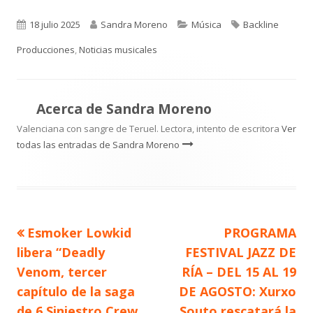
Publicado
Autor
Categorías
Etiquetas
18 julio 2025
Sandra Moreno
Música
Backline
el
Producciones
,
Noticias musicales
Acerca de
Sandra Moreno
Valenciana con sangre de Teruel. Lectora, intento de escritora
Ver
todas las entradas de Sandra Moreno
Artículo
Artículo
Esmoker Lowkid
PROGRAMA
Navegación
anterior
siguiente
libera “Deadly
FESTIVAL JAZZ DE
de
Venom, tercer
RÍA – DEL 15 AL 19
capítulo de la saga
DE AGOSTO: Xurxo
entradas
de 6 Siniestro Crew
Souto rescatará la