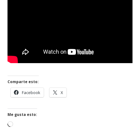
Comparte esto:
Abrir
Abrir
Facebook
X
en
en
una
una
ventana
ventana
Me gusta esto:
nueva
nueva
Cargando...