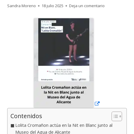
Autor
Publicado
para Lolita Crom
Sandra Moreno
18 julio 2025
Deja un comentario
el
Abrir
en
una
ventana
nueva
Contenidos
Lolita Cromañon actúa en la Nit en Blanc junto al
Museo del Agua de Alicante