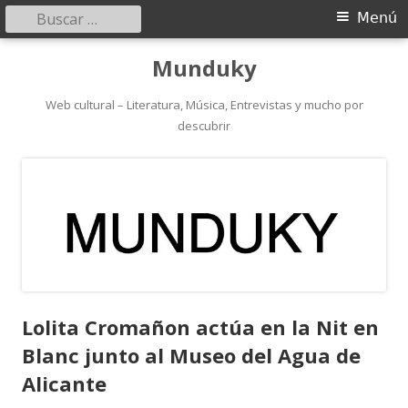
Buscar:
Menú
Menú
principal
Saltar
Munduky
al
contenido
Web cultural – Literatura, Música, Entrevistas y mucho por
descubrir
Lolita Cromañon actúa en la Nit en
Blanc junto al Museo del Agua de
Alicante