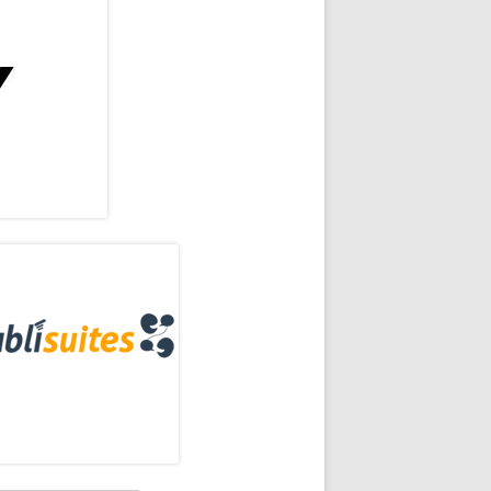
rra
eral
a colaboración de Diego Cabello
ncipal