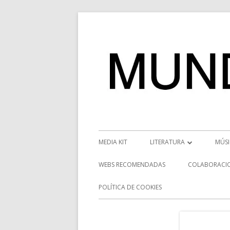
Saltar
al
contenido
Menú
MEDIA KIT
LITERATURA
MÚS
principal
RESEÑAS
NOT
WEBS RECOMENDADAS
COLABORACI
NOVEDADES
VÍD
POLÍTICA DE COOKIES
ENTREVISTAS LITERARIAS
ENT
DESCUBRIENDO ESCRITORE