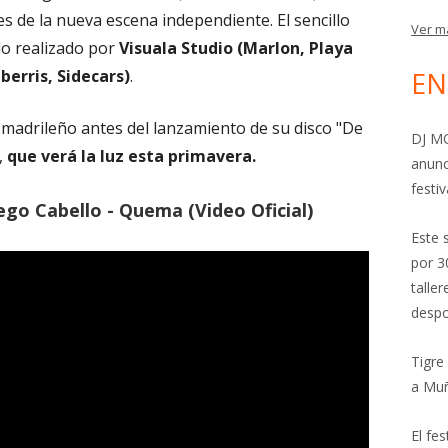
 de la nueva escena independiente. El sencillo
Ver m
do realizado por
Visuala Studio (Marlon, Playa
berris, Sidecars)
.
EN
o madrileño antes del lanzamiento de su disco "De
DJ MO
,
que verá la luz esta primavera.
anunc
festiv
ego Cabello - Quema (Video Oficial)
Este 
por 3
talle
despo
Tigre
a Mu
El fe