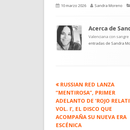
Publicado
Autor
10 marzo 2026
Sandra Moreno
el
Acerca de
San
Valenciana con sangre d
entradas de Sandra M
Artículo
RUSSIAN RED LANZA
Navegación
anterior
“MENTIROSA”, PRIMER
de
ADELANTO DE ‘ROJO RELAT
VOL. I’, EL DISCO QUE
entradas
ACOMPAÑA SU NUEVA ERA
ESCÉNICA