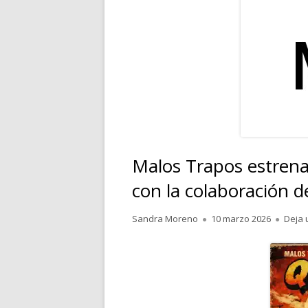
RELATOS
POESÍA
PENSAMIENTOS
Malos Trapos estren
con la colaboración d
Autor
Publicado
Sandra Moreno
10 marzo 2026
Deja 
el