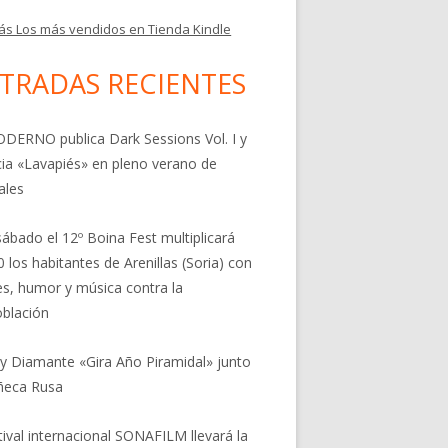
ás Los más vendidos en Tienda Kindle
TRADAS RECIENTES
DERNO publica Dark Sessions Vol. I y
ia «Lavapiés» en pleno verano de
ales
sábado el 12º Boina Fest multiplicará
0 los habitantes de Arenillas (Soria) con
res, humor y música contra la
blación
 y Diamante «Gira Año Piramidal» junto
ñeca Rusa
stival internacional SONAFILM llevará la