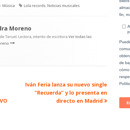
Categorías
Etiquetas
Música
Lola records
,
Noticias musicales
dra Moreno
e Teruel. Lectora, intento de escritora
Ver todas las
oreno
Artículo
Iván Feria lanza su nuevo single
siguiente
“Recuerda” y lo presenta en
IVO
directo en Madrid