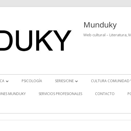
Munduky
Web cultural – Literatura, 
ICA
PSICOLOGÍA
SERIES/CINE
CULTURA COMUNIDAD 
ICIAS MUSICALES
SERIES
ONES MUNDUKY
SERVICIOS PROFESIONALES
CONTACTO
P
EO ENTREVISTAS
CINE
REVISTAS MUSICALES
S