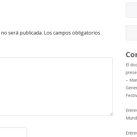
 no será publicada.
Los campos obligatorios
Co
El do
prese
– Mar
Gener
Festi
Entre
Mund
Entrev