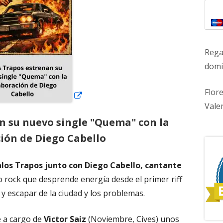
ventana
nueva
Rega
domic
Flor
Vale
n su nuevo single "Quema" con la
ión de Diego Cabello
los Trapos junto con Diego Cabello, cantante
o rock que desprende energía desde el primer riff
r y escapar de la ciudad y los problemas.
e a cargo de
Victor Saiz
(Noviembre, Cives) unos