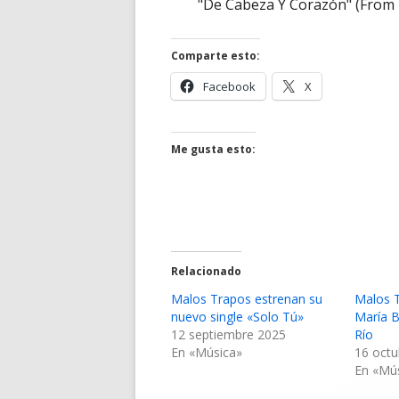
"De Cabeza Y Corazón" (From H
Comparte esto:
Abrir
Abrir
Facebook
X
en
en
una
una
ventana
ventana
Me gusta esto:
nueva
nueva
Relacionado
Malos Trapos estrenan su
Malos 
nuevo single «Solo Tú»
María B
12 septiembre 2025
Río
En «Música»
16 octu
En «Mú