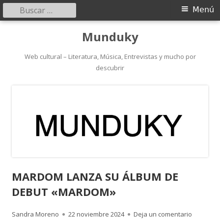
Buscar:
Menú
Menú
principal
Saltar
Munduky
al
contenido
Web cultural – Literatura, Música, Entrevistas y mucho por
descubrir
MARDOM LANZA SU ÁLBUM DE
DEBUT «MARDOM»
Autor
Publicado
para MA
Sandra Moreno
22 noviembre 2024
Deja un comentario