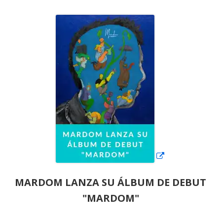
el
Abrir
en
una
ventana
nueva
MARDOM LANZA SU ÁLBUM DE DEBUT
"MARDOM"