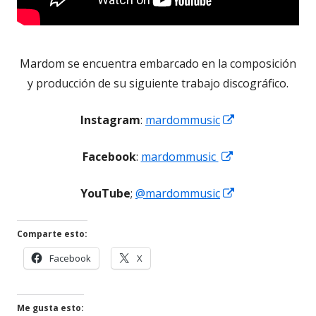
Mardom se encuentra embarcado en la composición
y producción de su siguiente trabajo discográfico.
Abrir
Instagram
:
mardommusic
en
Abrir
Facebook
:
mardommusic
una
en
ventana
Abrir
YouTube
;
@mardommusic
una
nueva
en
ventana
una
nueva
Comparte esto:
ventana
Abrir
Abrir
Facebook
X
nueva
en
en
una
una
ventana
ventana
Me gusta esto: