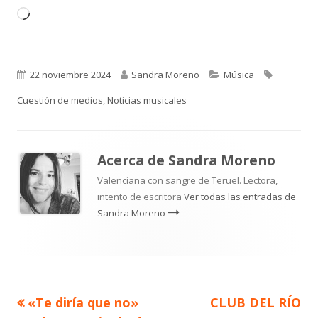
nueva
nueva
Cargando...
Publicado
Autor
Categorías
Etiquetas
22 noviembre 2024
Sandra Moreno
Música
el
Cuestión de medios
,
Noticias musicales
Acerca de
Sandra Moreno
Valenciana con sangre de Teruel. Lectora,
intento de escritora
Ver todas las entradas de
Sandra Moreno
Artículo
Artículo
«Te diría que no»
CLUB DEL RÍO
Navegación