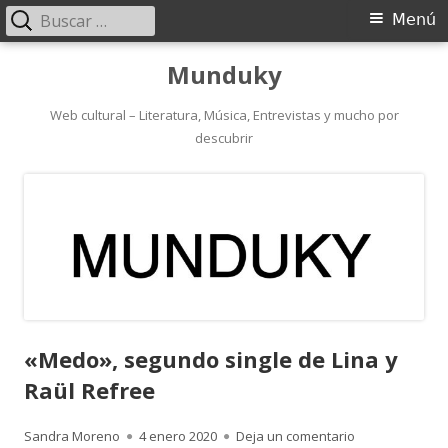
Buscar:
Menú
Menú
principal
Saltar
Munduky
al
contenido
Web cultural – Literatura, Música, Entrevistas y mucho por
descubrir
«Medo», segundo single de Lina y
Raül Refree
Autor
Publicado
para «Medo», s
Sandra Moreno
4 enero 2020
Deja un comentario