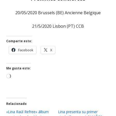
20/05/2020 Brussels (BE) Ancienne Belgique
21/5/2020 Lisbon (PT) CCB
Comparte esto:
Abrir
Abrir
Facebook
X
en
en
una
una
ventana
ventana
Me gusta esto:
nueva
nueva
Cargando...
Relacionado
«Lina Raül Refree» álbum
Lina presenta su primer