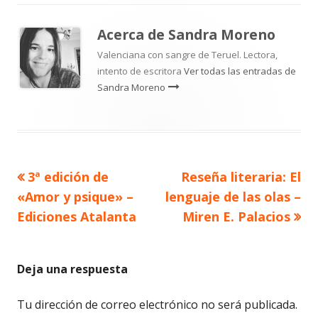
Acerca de
Sandra Moreno
Valenciana con sangre de Teruel. Lectora,
intento de escritora
Ver todas las entradas de
Sandra Moreno
Artículo
Artículo
3ª edición de
Reseña literaria: El
Navegación
anterior
siguiente
«Amor y psique» –
lenguaje de las olas –
de
Ediciones Atalanta
Miren E. Palacios
entradas
Deja una respuesta
Tu dirección de correo electrónico no será publicada.