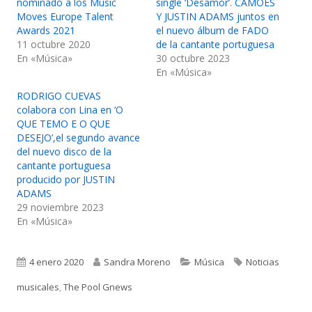
nominado a los Music
single ‘Desamor’. CAMÕES
Moves Europe Talent
Y JUSTIN ADAMS juntos en
Awards 2021
el nuevo álbum de FADO
11 octubre 2020
de la cantante portuguesa
En «Música»
30 octubre 2023
En «Música»
RODRIGO CUEVAS
colabora con Lina en ‘O
QUE TEMO E O QUE
DESEJO’,el segundo avance
del nuevo disco de la
cantante portuguesa
producido por JUSTIN
ADAMS
29 noviembre 2023
En «Música»
Publicado
Autor
Categorías
Etiquetas
4 enero 2020
Sandra Moreno
Música
Noticias
el
musicales
,
The Pool Gnews