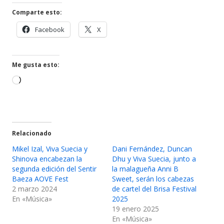
ventana
Comparte esto:
nueva
Abrir
Abrir
Facebook
X
en
en
una
una
ventana
ventana
Me gusta esto:
nueva
nueva
Cargando...
Relacionado
Mikel Izal, Viva Suecia y
Dani Fernández, Duncan
Shinova encabezan la
Dhu y Viva Suecia, junto a
segunda edición del Sentir
la malagueña Anni B
Baeza AOVE Fest
Sweet, serán los cabezas
2 marzo 2024
de cartel del Brisa Festival
En «Música»
2025
19 enero 2025
En «Música»