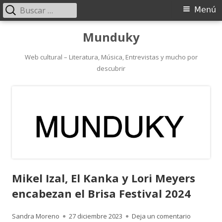
Buscar:
Menú
Menú
principal
Saltar
Munduky
al
contenido
Web cultural – Literatura, Música, Entrevistas y mucho por
descubrir
Mikel Izal, El Kanka y Lori Meyers
encabezan el Brisa Festival 2024
Autor
Publicado
para Mikel
Sandra Moreno
27 diciembre 2023
Deja un comentario