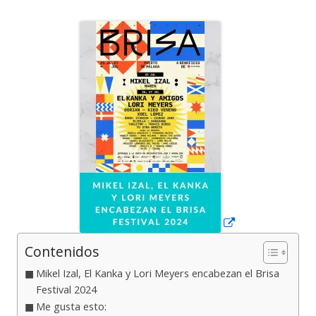
el
Abrir
en
una
ventana
nueva
Contenidos
Mikel Izal, El Kanka y Lori Meyers encabezan el Brisa
Festival 2024
Me gusta esto: