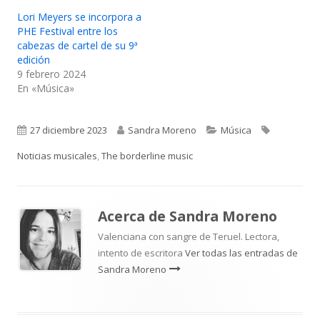
Lori Meyers se incorpora a
PHE Festival entre los
cabezas de cartel de su 9ª
edición
9 febrero 2024
En «Música»
Publicado
Autor
Categorías
Etiquetas
27 diciembre 2023
Sandra Moreno
Música
el
Noticias musicales
,
The borderline music
Acerca de
Sandra Moreno
Valenciana con sangre de Teruel. Lectora,
intento de escritora
Ver todas las entradas de
Sandra Moreno