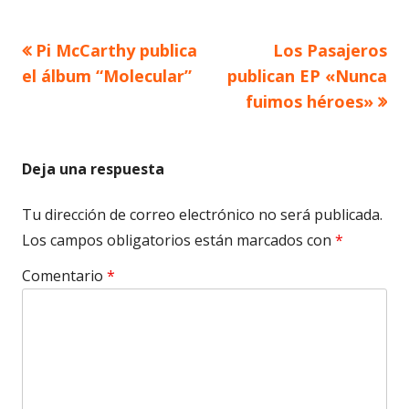
Artículo
Artículo
Pi McCarthy publica
Los Pasajeros
Navegación
anterior
siguiente
el álbum “Molecular”
publican EP «Nunca
de
fuimos héroes»
entradas
Deja una respuesta
Tu dirección de correo electrónico no será publicada.
Los campos obligatorios están marcados con
*
Comentario
*