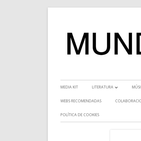
Saltar
al
contenido
Menú
MEDIA KIT
LITERATURA
MÚS
principal
RESEÑAS
NOT
WEBS RECOMENDADAS
COLABORACI
NOVEDADES
VÍD
POLÍTICA DE COOKIES
ENTREVISTAS LITERARIAS
ENT
DESCUBRIENDO ESCRITORE