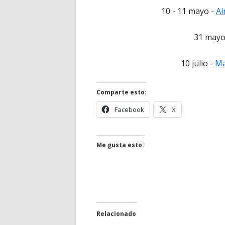
10 - 11 mayo -
Ai
31 mayo
10 julio -
Ma
Comparte esto:
Abrir
Abrir
Facebook
X
en
en
una
una
ventana
ventana
Me gusta esto:
nueva
nueva
Relacionado