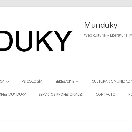
Munduky
Web cultural – Literatura, 
ICA
PSICOLOGÍA
SERIES/CINE
CULTURA COMUNIDAD 
ICIAS MUSICALES
SERIES
ONES MUNDUKY
SERVICIOS PROFESIONALES
CONTACTO
P
EO ENTREVISTAS
CINE
REVISTAS MUSICALES
S