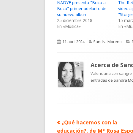
NADYE presenta "Boca a
The Re
Boca" primer adelanto de
videocl
su nuevo álbum
"Storge
25 diciembre 2018
15 mar
En «Música»
En «Mú
Publicado
Autor
11 abril 2024
Sandra Moreno
el
Acerca de
San
Valenciana con sangre d
entradas de Sandra M
Artículo
¿Qué hacemos con la
Navegación
anterior
educación?, de Mª Rosa Espo