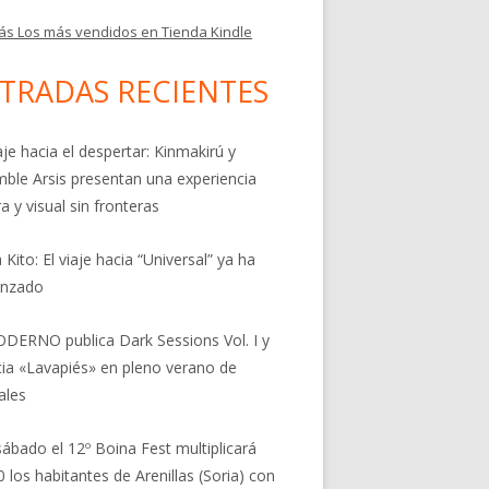
ás Los más vendidos en Tienda Kindle
TRADAS RECIENTES
aje hacia el despertar: Kinmakirú y
ble Arsis presentan una experiencia
a y visual sin fronteras
 Kito: El viaje hacia “Universal” ya ha
nzado
DERNO publica Dark Sessions Vol. I y
ia «Lavapiés» en pleno verano de
ales
sábado el 12º Boina Fest multiplicará
0 los habitantes de Arenillas (Soria) con