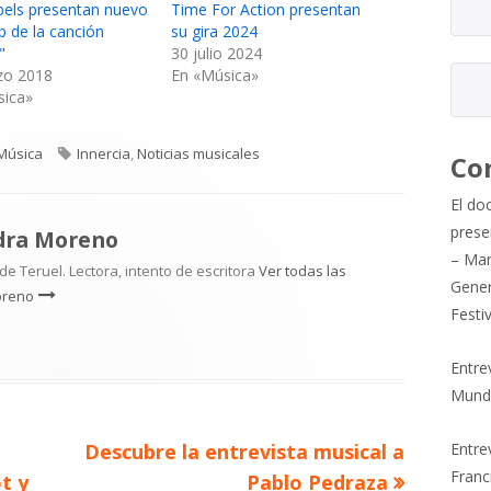
bels presentan nuevo
Time For Action presentan
ip de la canción
su gira 2024
"
30 julio 2024
zo 2018
En «Música»
sica»
Categorías
Etiquetas
Música
Innercia
,
Noticias musicales
Co
El do
prese
dra Moreno
– Mar
e Teruel. Lectora, intento de escritora
Ver todas las
Gener
oreno
Festi
Entre
Mund
Artículo
Descubre la entrevista musical a
Entrev
Franc
siguiente
t y
Pablo Pedraza