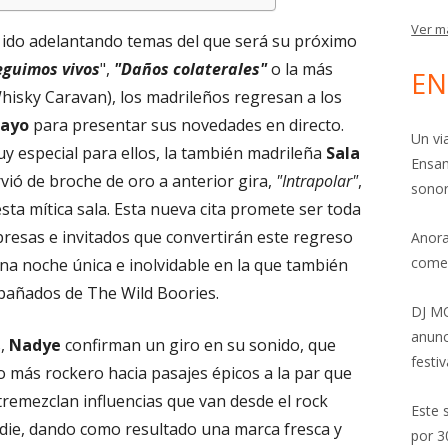
Ver m
 ido adelantando temas del que será su próximo
eguimos vivos
",
"Daños colaterales"
o la más
EN
hisky Caravan), los madrileños regresan a los
mayo
para presentar sus novedades en directo.
Un vi
y especial para ellos, la también madrileña
Sala
Ensam
irvió de broche de oro a anterior gira,
"Intrapolar"
,
sonor
sta mítica sala. Esta nueva cita promete ser toda
resas e invitados que convertirán este regreso
Anora
come
na noche única e inolvidable en la que también
añados de The Wild Boories.
DJ MO
anunc
s,
Nadye
confirman un giro en su sonido, que
festiv
 más rockero hacia pasajes épicos a la par que
remezclan influencias que van desde el rock
Este 
indie, dando como resultado una marca fresca y
por 3