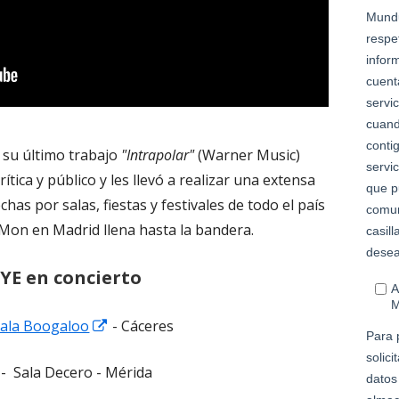
 su último trabajo
"Intrapolar"
(Warner Music)
tica y público y les llevó a realizar una extensa
has por salas, fiestas y festivales de todo el país
 Mon en Madrid llena hasta la bandera.
E en concierto
Abrir
ala Boogaloo
- Cáceres
en
l - Sala Decero - Mérida
una