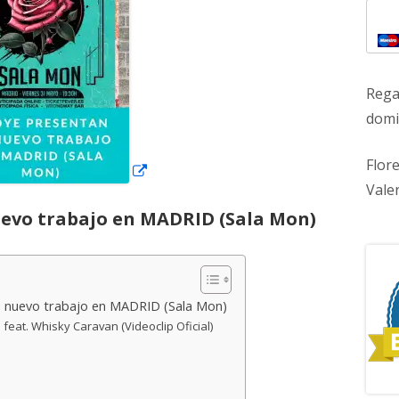
ventana
nueva
Rega
domic
Flor
Vale
evo trabajo en MADRID (Sala Mon)
 nuevo trabajo en MADRID (Sala Mon)
feat. Whisky Caravan (Videoclip Oficial)