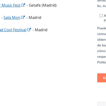
ventana
Abrir
r Music Fest
- Getafe (Madrid)
nueva
en
Abrir
 -
Sala Mon
- Madrid
una
en
ventana
Abrir
d Cool Festival
- Madrid
una
nueva
en
ventana
una
nueva
ventana
nueva