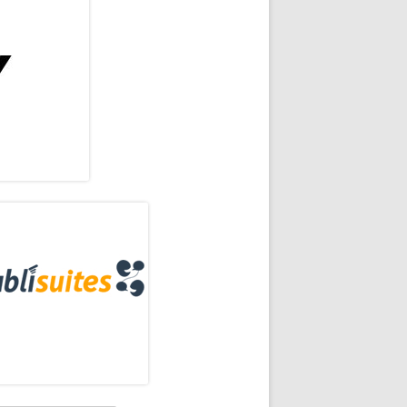
rra
eral
)
ncipal