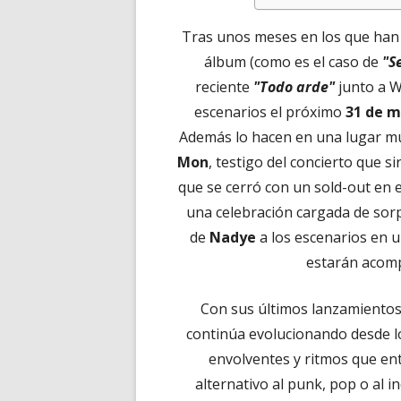
Tras unos meses en los que han
álbum (como es el caso de
"S
reciente
"Todo arde"
junto a W
escenarios el próximo
31 de 
Además lo hacen en una lugar mu
Mon
, testigo del concierto que s
que se cerró con un sold-out en e
una celebración cargada de sorp
de
Nadye
a los escenarios en u
estarán acomp
Con sus últimos lanzamiento
continúa evolucionando desde lo
envolventes y ritmos que ent
alternativo al punk, pop o al 