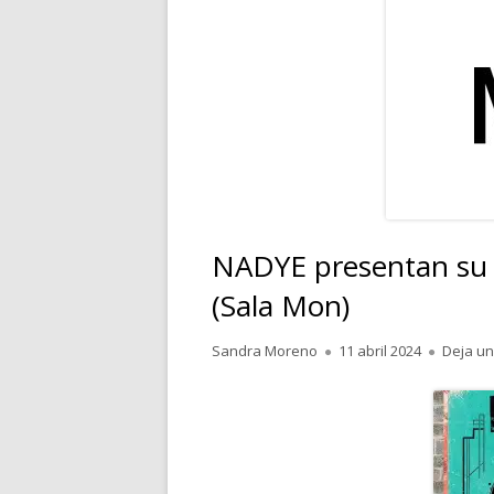
RELATOS
POESÍA
PENSAMIENTOS
NADYE presentan su
(Sala Mon)
Autor
Publicado
Sandra Moreno
11 abril 2024
Deja un
el