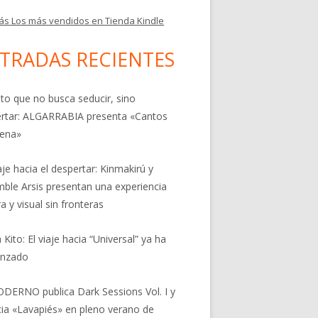
ás Los más vendidos en Tienda Kindle
TRADAS RECIENTES
nto que no busca seducir, sino
rtar: ALGARRABIA presenta «Cantos
rena»
aje hacia el despertar: Kinmakirú y
ble Arsis presentan una experiencia
a y visual sin fronteras
 Kito: El viaje hacia “Universal” ya ha
nzado
DERNO publica Dark Sessions Vol. I y
ia «Lavapiés» en pleno verano de