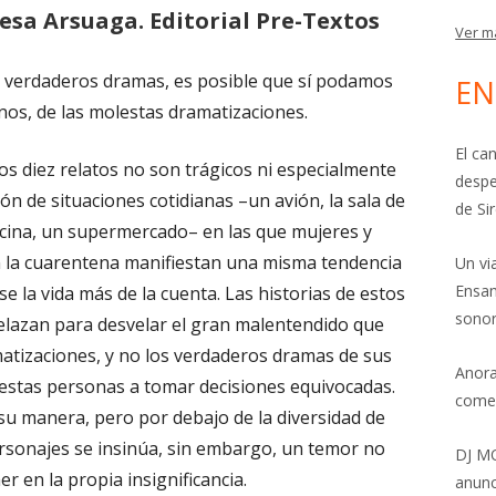
esa Arsuaga. Editorial Pre-Textos
Ver m
 verdaderos dramas, es posible que sí podamos
EN
os, de las molestas dramatizaciones.
El ca
s diez relatos no son trágicos ni especialmente
despe
ón de situaciones cotidianas –un avión, la sala de
de Si
icina, un supermercado– en las que mujeres y
 la cuarentena manifiestan una misma tendencia
Un vi
Ensam
se la vida más de la cuenta. Las historias de estos
sonor
elazan para desvelar el gran malentendido que
atizaciones, y no los verdaderos dramas de sus
Anora
 estas personas a tomar decisiones equivocadas.
come
su manera, pero por debajo de la diversidad de
ersonajes se insinúa, sin embargo, un temor no
DJ MO
r en la propia insignificancia.
anunc