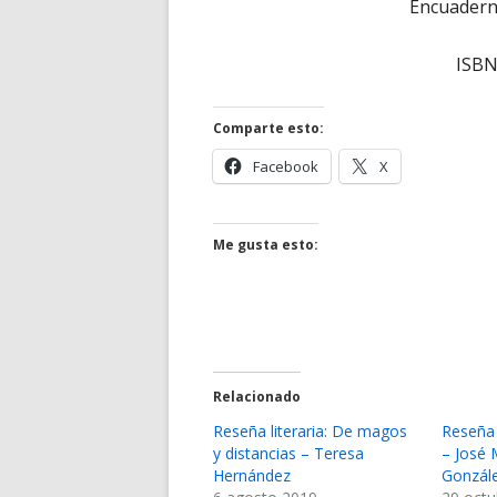
Encuaderna
ISBN
Comparte esto:
Abrir
Abrir
Facebook
X
en
en
una
una
ventana
ventana
Me gusta esto:
nueva
nueva
Relacionado
Reseña literaria: De magos
Reseña 
y distancias – Teresa
– José 
Hernández
Gonzál