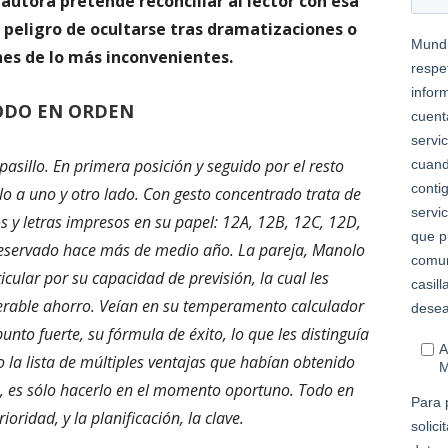
autora pretende reconciliar al lector con esa
 peligro de ocultarse tras dramatizaciones o
es de lo más inconvenientes.
ODO EN ORDEN
l pasillo. En primera posición y seguido por el resto
o a uno y otro lado. Con gesto concentrado trata de
 y letras impresos en su papel: 12A, 12B, 12C, 12D,
 reservado hace más de medio año. La pareja, Manolo
icular por su capacidad de previsión, la cual les
erable ahorro. Veían en su temperamento calculador
unto fuerte, su fórmula de éxito, lo que les distinguía
 la lista de múltiples ventajas que habían obtenido
jo, es sólo hacerlo en el momento oportuno. Todo en
ioridad, y la planificación, la clave.