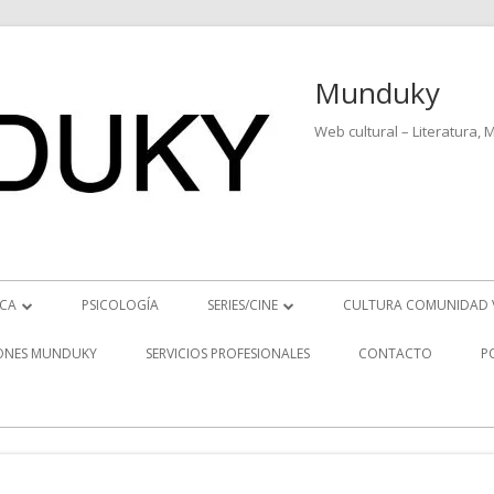
Munduky
Web cultural – Literatura, 
ICA
PSICOLOGÍA
SERIES/CINE
CULTURA COMUNIDAD 
ICIAS MUSICALES
SERIES
ONES MUNDUKY
SERVICIOS PROFESIONALES
CONTACTO
P
EO ENTREVISTAS
CINE
REVISTAS MUSICALES
S