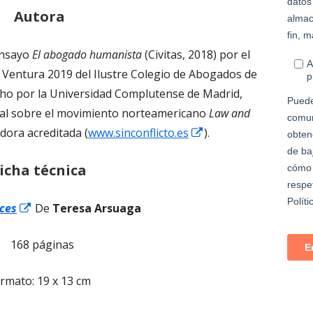
Autora
ensayo
El abogado humanista
(Civitas, 2018) por el
 Ventura 2019 del Ilustre Colegio de Abogados de
cho por la Universidad Complutense de Madrid,
ral sobre el movimiento norteamericano
Law and
Abrir
dora acreditada (
www.sinconflicto.es
).
en
icha técnica
una
ventana
Abrir
ces
De
Teresa Arsuaga
nueva
en
168 páginas
una
ventana
rmato: 19 x 13 cm
nueva