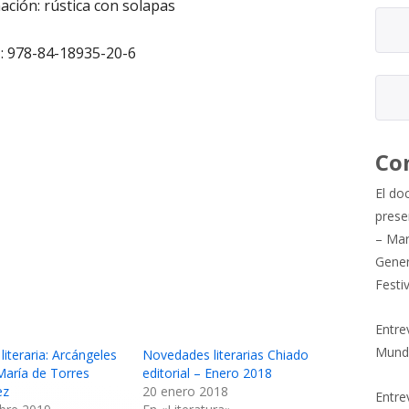
ción: rústica con solapas
: 978-84-18935-20-6
Co
El do
prese
– Mar
Gener
Festi
Entre
Mund
literaria: Arcángeles
Novedades literarias Chiado
María de Torres
editorial – Enero 2018
ez
20 enero 2018
Entrev