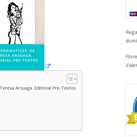
ventana
nueva
Rega
domic
Flor
Vale
Teresa Arsuaga. Editorial Pre-Textos