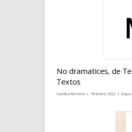
RELATOS
POESÍA
PENSAMIENTOS
No dramatices, de Ter
Textos
Autor
Publicado
Sandra Moreno
18 enero 2022
Deja 
el