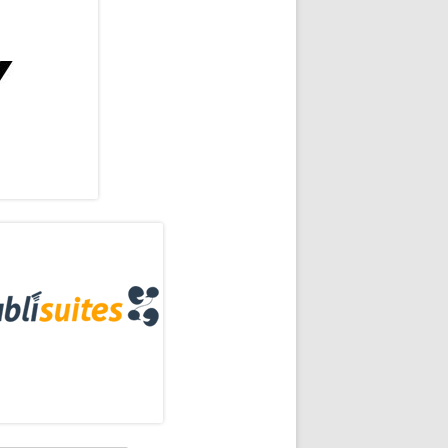
rra
eral
ncipal