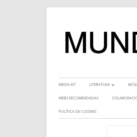
Saltar
al
contenido
Menú
MEDIA KIT
LITERATURA
MÚS
principal
RESEÑAS
NOT
WEBS RECOMENDADAS
COLABORACI
NOVEDADES
VÍD
POLÍTICA DE COOKIES
ENTREVISTAS LITERARIAS
ENT
DESCUBRIENDO ESCRITORE