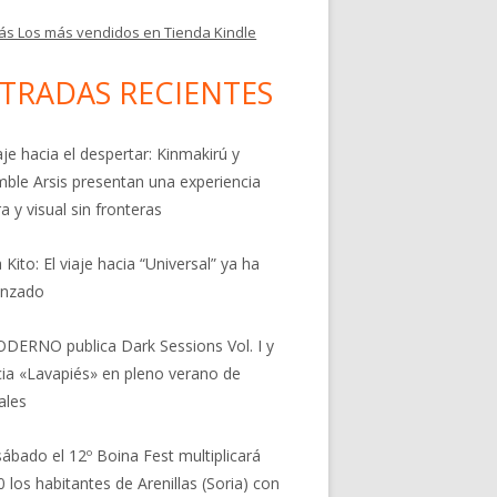
ás Los más vendidos en Tienda Kindle
TRADAS RECIENTES
aje hacia el despertar: Kinmakirú y
ble Arsis presentan una experiencia
a y visual sin fronteras
 Kito: El viaje hacia “Universal” ya ha
nzado
DERNO publica Dark Sessions Vol. I y
ia «Lavapiés» en pleno verano de
ales
sábado el 12º Boina Fest multiplicará
0 los habitantes de Arenillas (Soria) con