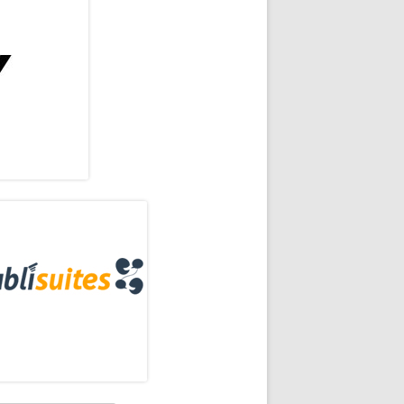
rra
eral
re 2017
ncipal