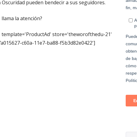
la Oscuridad pueden bendecir a sus seguidores.
 llama la atención?
 template='ProductAd' store='theworofthedu-21'
='7a015627-c60a-11e7-ba88-f5b3d82e0422']