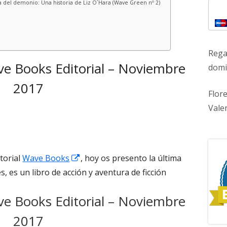
a del demonio: Una historia de Liz O´Hara (Wave Green nº 2)
Rega
ve Books Editorial – Noviembre
domic
2017
Flor
Vale
Abrir
torial
Wave Books
, hoy os presento la última
en
, es un libro de acción y aventura de ficción
una
ve Books Editorial – Noviembre
ventana
nueva
2017