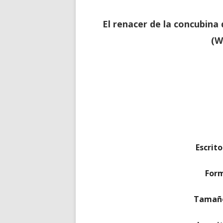
El renacer de la concubina
(W
Escrit
For
Tamaño