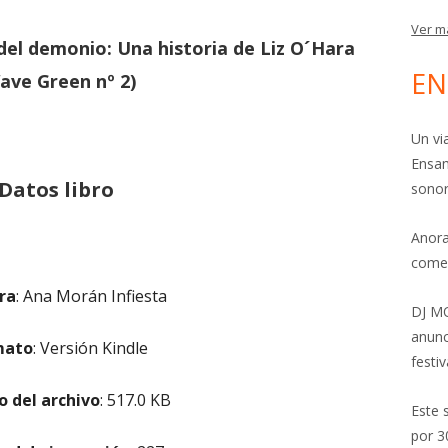
Ver m
 del demonio: Una historia de Liz O´Hara
EN
ave Green nº 2)
Un vi
Ensam
Datos libro
sonor
Anora
come
ora
:
Ana Morán Infiesta
DJ MO
anunc
mato
: Versión Kindle
festiv
 del archivo
: 517.0 KB
Este 
por 3