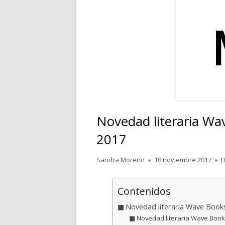
RELATOS
POESÍA
PENSAMIENTOS
Novedad literaria Wa
2017
Autor
Publicado
Sandra Moreno
10 noviembre 2017
D
el
Contenidos
Novedad literaria Wave Books
Novedad literaria Wave Books