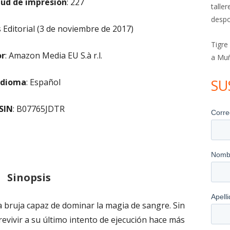
tud de impresión
: 227
talle
despo
ditorial (3 de noviembre de 2017)
Tigre
or
: Amazon Media EU S.à r.l.
a Mu
SU
Idioma
: Español
SIN
: B07765JDTR
Sinopsis
 bruja capaz de dominar la magia de sangre. Sin
vivir a su último intento de ejecución hace más