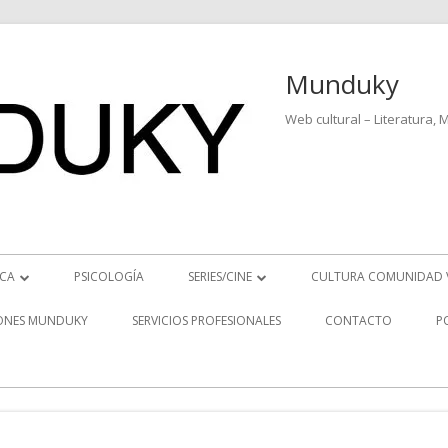
Munduky
Web cultural – Literatura, 
ICA
PSICOLOGÍA
SERIES/CINE
CULTURA COMUNIDAD 
ICIAS MUSICALES
SERIES
ONES MUNDUKY
SERVICIOS PROFESIONALES
CONTACTO
P
EO ENTREVISTAS
CINE
REVISTAS MUSICALES
S