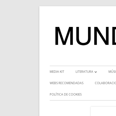
Saltar
al
contenido
Menú
MEDIA KIT
LITERATURA
MÚS
principal
RESEÑAS
NOT
WEBS RECOMENDADAS
COLABORACI
NOVEDADES
VÍD
POLÍTICA DE COOKIES
ENTREVISTAS LITERARIAS
ENT
DESCUBRIENDO ESCRITORE