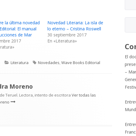
e la última novedad
Novedad Literaria: La isla de
Editorial: El manual
lo eterno – Cristina Roswell
rucciones de Mar
30 septiembre 2017
embre 2017
En «Literatura»
Co
eratura»
El do
Categorías
Etiquetas
o
Literatura
Novedades
,
Wave Books Editorial
prese
– Mar
Gener
dra Moreno
Festi
e Teruel. Lectora, intento de escritora
Ver todas las
Entre
oreno
Mund
Entrev
Franc