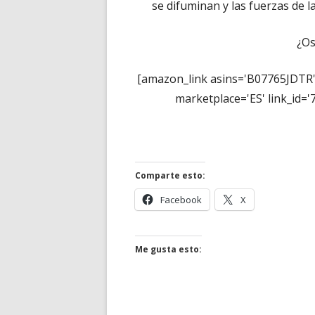
se difuminan y las fuerzas de 
¿Os
[amazon_link asins='B07765JDTR'
marketplace='ES' link_id
Comparte esto:
Abrir
Abrir
Facebook
X
en
en
una
una
ventana
ventana
Me gusta esto:
nueva
nueva