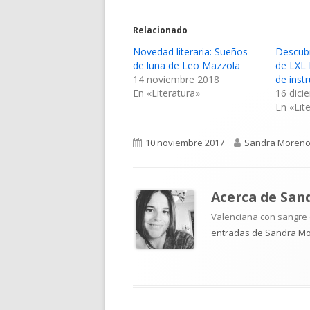
Relacionado
Novedad literaria: Sueños
Descubr
de luna de Leo Mazzola
de LXL 
14 noviembre 2018
de inst
En «Literatura»
16 dici
En «Lit
Publicado
Autor
10 noviembre 2017
Sandra Moren
el
Acerca de
San
Valenciana con sangre d
entradas de Sandra M