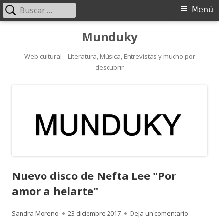
Buscar:
Menú
Menú
principal
Saltar
Munduky
al
contenido
Web cultural – Literatura, Música, Entrevistas y mucho por
descubrir
Nuevo disco de Nefta Lee "Por
amor a helarte"
Autor
Publicado
para Nuevo
Sandra Moreno
23 diciembre 2017
Deja un comentario