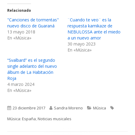
Relacionado
"Canciones de tormentas"
¨Cuando te veo¨ es la
nuevo disco de Guaraná
respuesta kamikaze de
13 mayo 2018
NEBULOSSA ante el miedo
En «Música»
a un nuevo amor
30 mayo 2023
En «Música»
“Svalbard” es el segundo
single adelanto del nuevo
álbum de La Habitación
Roja
4 marzo 2024
En «Música»
Publicado
Autor
Categorías
Etiquetas
23 diciembre 2017
Sandra Moreno
Música
el
Música: España
,
Noticias musicales