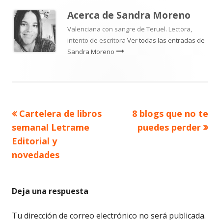
Acerca de
Sandra Moreno
Valenciana con sangre de Teruel. Lectora,
intento de escritora
Ver todas las entradas de
Sandra Moreno
Artículo
Artículo
Cartelera de libros
8 blogs que no te
Navegación
anterior
siguiente
semanal Letrame
puedes perder
de
Editorial y
novedades
entradas
Deja una respuesta
Tu dirección de correo electrónico no será publicada.