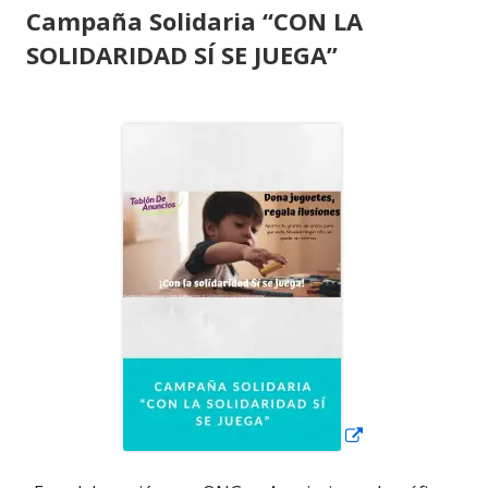
Campaña Solidaria “CON LA
SOLIDARIDAD SÍ SE JUEGA”
Abrir
en
una
ventana
nueva