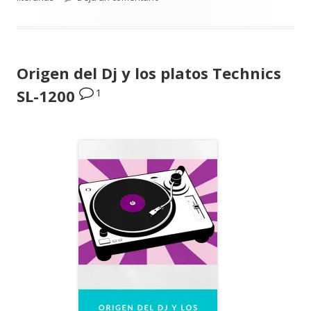
Origen del Dj y los platos Technics
1
SL-1200
Abrir
en
una
ventana
nueva