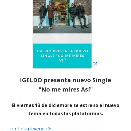
una
ventana
nueva
IGELDO presenta nuevo Single
"No me mires Así"
El viernes 13 de diciembre se estreno el nuevo
tema en todas las plataformas.
"IGELDO presenta nuevo Single «No m
...continúa leyendo