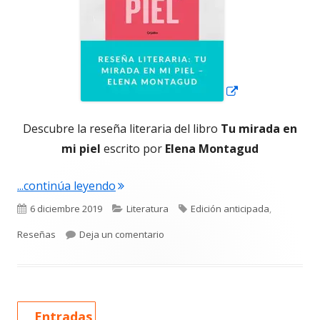
Descubre la reseña literaria del libro
Tu mirada en
mi piel
escrito por
Elena Montagud
"Reseña literaria: Tu mirada en mi pi
...continúa leyendo
Publicado
Categorías
Etiquetas
6 diciembre 2019
Literatura
Edición anticipada
,
el
para Reseña literaria: Tu mirada en
Reseñas
Deja un comentario
Entradas