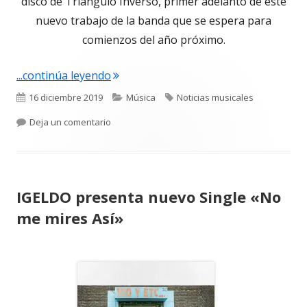
disco de Triángulo Inverso, primer adelanto de este
nuevo trabajo de la banda que se espera para
comienzos del año próximo.
"Triángulo inverso presenta «Seres e
...continúa leyendo
Publicado
Categorías
Etiquetas
16 diciembre 2019
Música
Noticias musicales
el
para Triángulo inverso presenta «Seres en mo
Deja un comentario
IGELDO presenta nuevo Single «No
me mires Así»
Abrir
en