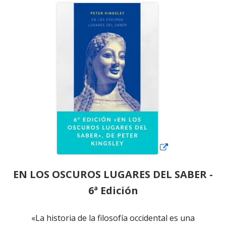
Abrir
en
una
ventana
nueva
EN LOS OSCUROS LUGARES DEL SABER -
6ª Edición
«La historia de la filosofía occidental es una