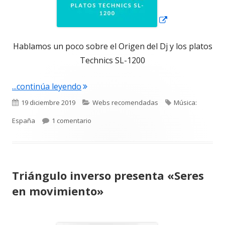
Hablamos un poco sobre el Origen del Dj y los platos
Technics SL-1200
"Origen del Dj y los platos Technics S
...continúa leyendo
Publicado
Categorías
Etiquetas
19 diciembre 2019
Webs recomendadas
Música:
el
en Origen del Dj y los platos Technics SL-12
España
1 comentario
Triángulo inverso presenta «Seres
en movimiento»