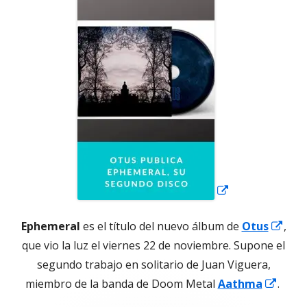
Abrir
en
una
ventana
nueva
Abri
Ephemeral
es el título del nuevo álbum de
Otus
,
en
que vio la luz el viernes 22 de noviembre. Supone el
una
segundo trabajo en solitario de Juan Viguera,
Abrir
vent
miembro de la banda de Doom Metal
Aathma
.
en
nue