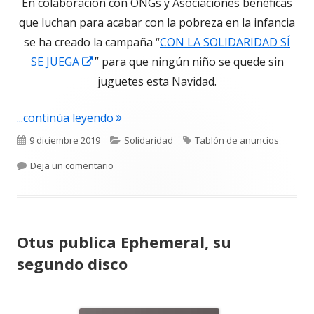
En colaboración con ONGs y Asociaciones benéficas
que luchan para acabar con la pobreza en la infancia
se ha creado la campaña “
CON LA SOLIDARIDAD SÍ
Abrir
SE JUEGA
” para que ningún niño se quede sin
en
juguetes esta Navidad.
una
"Campaña Solidaria “CON LA SOLIDAR
...continúa leyendo
ventana
nueva
Publicado
Categorías
Etiquetas
9 diciembre 2019
Solidaridad
Tablón de anuncios
el
para Campaña Solidaria “CON LA SOLIDARIDAD 
Deja un comentario
Otus publica Ephemeral, su
segundo disco