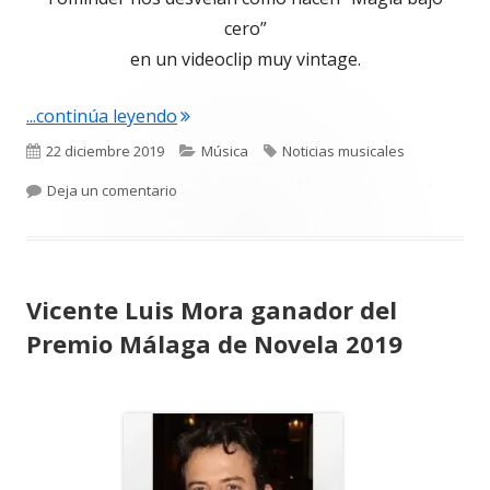
una
cero”
ventana
en un videoclip muy vintage.
nueva
"Fominder (Synth Pop) estrena videocl
...continúa leyendo
Publicado
Categorías
Etiquetas
22 diciembre 2019
Música
Noticias musicales
el
para Fominder (Synth Pop) estrena videoclip p
Deja un comentario
Vicente Luis Mora ganador del
Premio Málaga de Novela 2019
Abrir
en
una