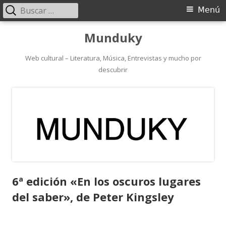
Buscar:
Menú
Menú
principal
Saltar
Munduky
al
contenido
Web cultural – Literatura, Música, Entrevistas y mucho por
descubrir
6ª edición «En los oscuros lugares
del saber», de Peter Kingsley