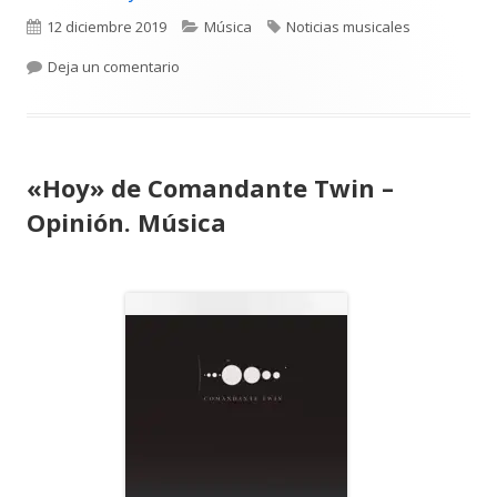
Publicado
Categorías
Etiquetas
12 diciembre 2019
Música
Noticias musicales
el
para IGELDO presenta nuevo Single «No me mir
Deja un comentario
«Hoy» de Comandante Twin –
Opinión. Música
Abrir
en
una
ventana
nueva