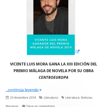
ventana
nueva
VICENTE LUIS MORA GANA LA XIII EDICIÓN DEL
PREMIO MÁLAGA DE NOVELA POR SU OBRA
CENTROEUROPA
"Vicente Luis Mora ganador del Premi
...continúa leyendo
Publicado
Categorías
Etiquetas
20 diciembre 2019
Literatura
Literatura
,
Noticias
el
para Vicente Luis Mora ganador de
literarias
Deja un comentario