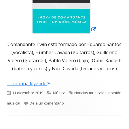
Comandante Twin esta formado por Eduardo Santos
(vocalista), Humber Cavada (guitarras), Guillermo
Valero (guitarras), Pablo Valero (bajo), Ophir Kadosh
(batería y coros) y Nico Cavada (teclados y coros)
"«Hoy» de Comandante Twin – Opinión
...continúa leyendo
Publicado
Categorías
Etiquetas
11 diciembre 2019
Música
Noticias musicales
,
opinión
el
para «Hoy» de Comandante Twin – Op
musical
Deja un comentario