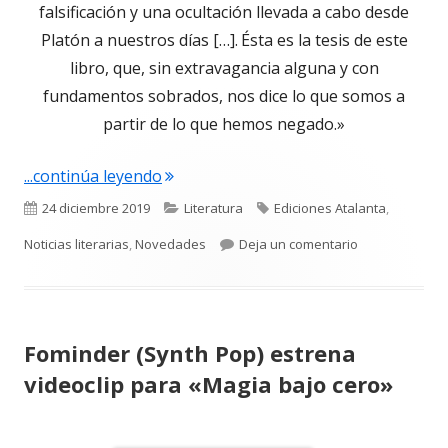
falsificación y una ocultación llevada a cabo desde
Platón a nuestros días […]. Ésta es la tesis de este
libro, que, sin extravagancia alguna y con
fundamentos sobrados, nos dice lo que somos a
partir de lo que hemos negado.»
"6ª edición «En los oscuros lugares del
...continúa leyendo
Publicado
Categorías
Etiquetas
24 diciembre 2019
Literatura
Ediciones Atalanta
,
el
para 6ª edición
Noticias literarias
,
Novedades
Deja un comentario
Fominder (Synth Pop) estrena
videoclip para «Magia bajo cero»