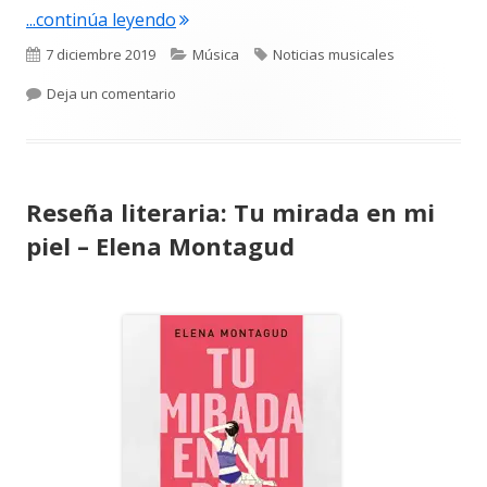
"Otus publica Ephemeral, su segundo 
...continúa leyendo
una
venta
Publicado
Categorías
Etiquetas
7 diciembre 2019
Música
Noticias musicales
nuev
el
para Otus publica Ephemeral, su segundo disc
Deja un comentario
Reseña literaria: Tu mirada en mi
piel – Elena Montagud
Abrir
en
una
ventana
nueva