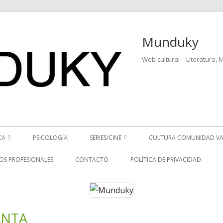
Munduky
Web cultural – Literatura, 
CA
PSICOLOGÍA
SERIES/CINE
CULTURA COMUNIDAD VA
ICIAS MUSICALES
SERIES
IOS PROFESIONALES
CONTACTO
POLÍTICA DE PRIVACIDAD
EO ENTREVISTAS
CINE
REVISTAS MUSICALES
ANTA
Ba
S