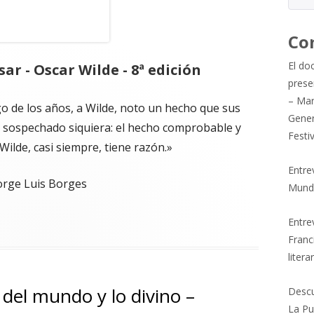
Co
El do
sar - Oscar Wilde - 8ª edición
prese
– Mar
go de los años, a Wilde, noto un hecho que sus
Gener
 sospechado siquiera: el hecho comprobable y
Festi
Wilde, casi siempre, tiene razón.»
Entre
orge Luis Borges
Mund
ersar – Oscar Wilde – 8ª edición"
Entrev
Franc
litera
del mundo y lo divino –
Descu
La Pu