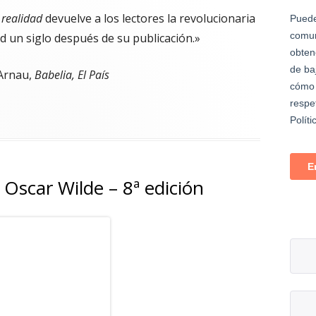
 realidad
devuelve a los lectores la revolucionaria
d un siglo después de su publicación.»
Arnau,
Babelia, El País
idad – Alfred North Whitehead – 2ª edición"
 Oscar Wilde – 8ª edición