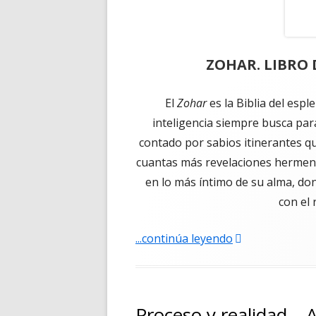
ZOHAR. LIBRO 
El
Zohar
es la Biblia del espl
inteligencia siempre busca para
contado por sabios itinerantes q
cuantas más revelaciones hermené
en lo más íntimo de su alma, do
con el
"ZOHAR. LIBRO
...continúa leyendo
Proceso y realidad – 