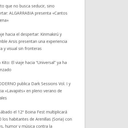
nto que no busca seducir, sino
rtar: ALGARRABIA presenta «Cantos
rena»
aje hacia el despertar: Kinmakirú y
ble Arsis presentan una experiencia
a y visual sin fronteras
 Kito: El viaje hacia “Universal” ya ha
nzado
DERNO publica Dark Sessions Vol. I y
ia «Lavapiés» en pleno verano de
ales
sábado el 12º Boina Fest multiplicará
0 los habitantes de Arenillas (Soria) con
res, humor y música contra la