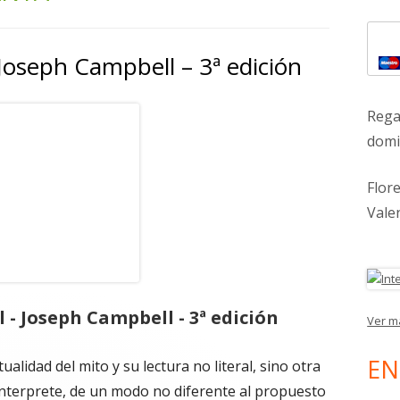
lat
– Joseph Campbell – 3ª edición
pri
Rega
domic
Flor
Vale
l - Joseph Campbell - 3ª edición
Ver m
EN
ualidad del mito y su lectura no literal, sino otra
interprete, de un modo no diferente al propuesto