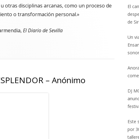
a u otras disciplinas arcanas, como un proceso de
El ca
miento o transformación personal.»
despe
de Si
Garmendia,
El Diario de Sevilla
Un vi
Ensam
 grial – Joseph Campbell – 3ª edición"
sonor
Anora
come
ESPLENDOR – Anónimo
DJ MO
anunc
festiv
Este 
por 3
talle