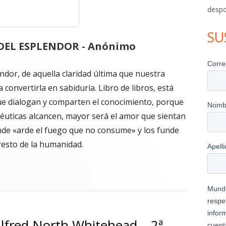
despo
SU
DEL ESPLENDOR - Anónimo
endor, de aquella claridad última que nuestra
 convertirla en sabiduría. Libro de libros, está
ue dialogan y comparten el conocimiento, porque
uticas alcancen, mayor será el amor que sientan
nde «arde el fuego que no consume» y los funde
 resto de la humanidad.
 DEL ESPLENDOR – Anónimo"
Alfred North Whitehead – 2ª