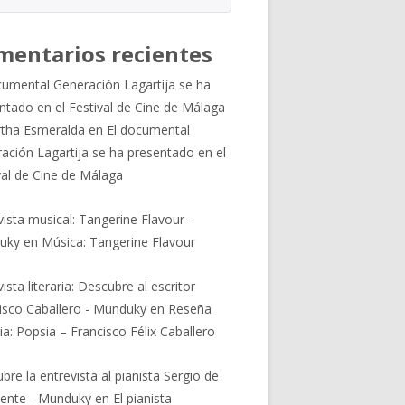
mentarios recientes
cumental Generación Lagartija se ha
ntado en el Festival de Cine de Málaga
tha Esmeralda
en
El documental
ación Lagartija se ha presentado en el
val de Cine de Málaga
vista musical: Tangerine Flavour -
uky
en
Música: Tangerine Flavour
ista literaria: Descubre al escritor
isco Caballero - Munduky
en
Reseña
ria: Popsia – Francisco Félix Caballero
bre la entrevista al pianista Sergio de
ente - Munduky
en
El pianista