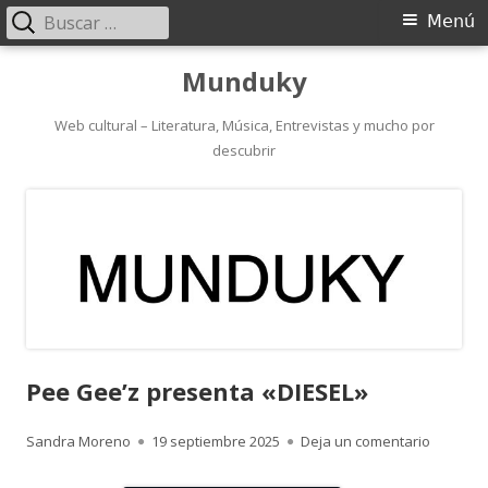
Buscar:
Menú
Menú
principal
Saltar
Munduky
al
contenido
Web cultural – Literatura, Música, Entrevistas y mucho por
descubrir
Pee Gee’z presenta «DIESEL»
Autor
Publicado
para Pee
Sandra Moreno
19 septiembre 2025
Deja un comentario
el