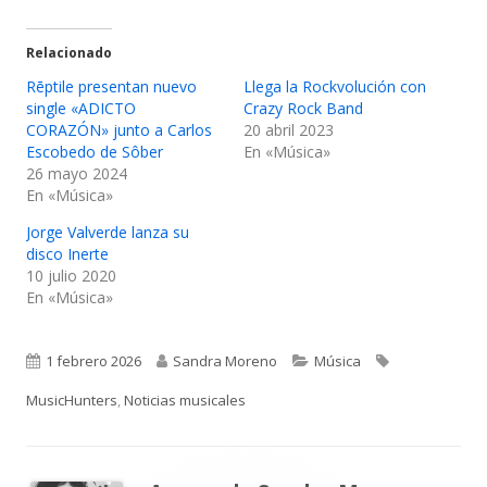
Relacionado
Rēptile presentan nuevo
Llega la Rockvolución con
single «ADICTO
Crazy Rock Band
CORAZÓN» junto a Carlos
20 abril 2023
Escobedo de Sôber
En «Música»
26 mayo 2024
En «Música»
Jorge Valverde lanza su
disco Inerte
10 julio 2020
En «Música»
Publicado
Autor
Categorías
Etiquetas
1 febrero 2026
Sandra Moreno
Música
el
MusicHunters
,
Noticias musicales