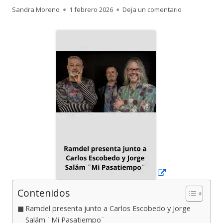
Autor
Publicado
para Ramdel 
Sandra Moreno
1 febrero 2026
Deja un comentario
el
Abrir
en
una
ventana
nueva
Contenidos
Ramdel presenta junto a Carlos Escobedo y Jorge
Salám ¨Mi Pasatiempo¨