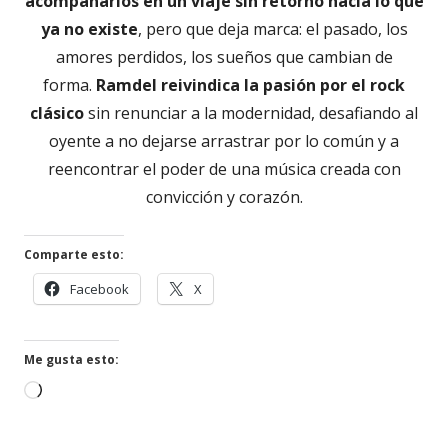
acompañarlos en un viaje sin retorno hacia lo que
ya no existe
, pero que deja marca: el pasado, los
amores perdidos, los sueños que cambian de
forma.
Ramdel reivindica la pasión por el rock
clásico
sin renunciar a la modernidad, desafiando al
oyente a no dejarse arrastrar por lo común y a
reencontrar el poder de una música creada con
convicción y corazón.
Comparte esto:
Abrir
Abrir
Facebook
X
en
en
una
una
ventana
ventana
Me gusta esto:
nueva
nueva
Cargando...