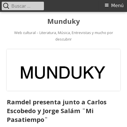
Buscar:
Menú
Menú
principal
Saltar
Munduky
al
contenido
Web cultural – Literatura, Música, Entrevistas y mucho por
descubrir
Ramdel presenta junto a Carlos
Escobedo y Jorge Salám ¨Mi
Pasatiempo¨