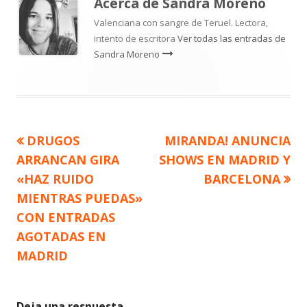
Acerca de
Sandra Moreno
Valenciana con sangre de Teruel. Lectora,
intento de escritora
Ver todas las entradas de
Sandra Moreno
Artículo
Artículo
DRUGOS
MIRANDA! ANUNCIA
Navegación
anterior
siguiente
ARRANCAN GIRA
SHOWS EN MADRID Y
de
«HAZ RUIDO
BARCELONA
MIENTRAS PUEDAS»
entradas
CON ENTRADAS
AGOTADAS EN
MADRID
Deja una respuesta